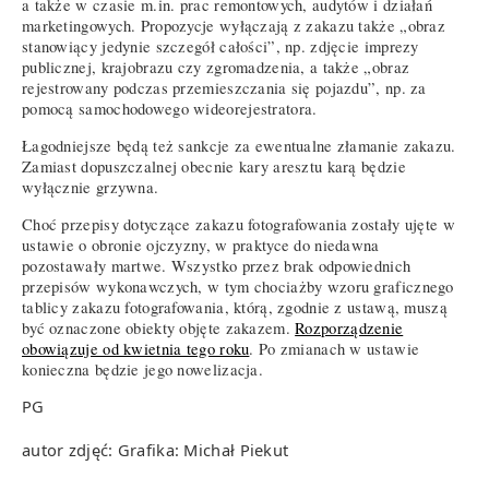
a także w czasie m.in. prac remontowych, audytów i działań
marketingowych. Propozycje wyłączają z zakazu także „obraz
stanowiący jedynie szczegół całości”, np. zdjęcie imprezy
publicznej, krajobrazu czy zgromadzenia, a także „obraz
rejestrowany podczas przemieszczania się pojazdu”, np. za
pomocą samochodowego wideorejestratora.
Łagodniejsze będą też sankcje za ewentualne złamanie zakazu.
Zamiast dopuszczalnej obecnie kary aresztu karą będzie
wyłącznie grzywna.
Choć przepisy dotyczące zakazu fotografowania zostały ujęte w
ustawie o obronie ojczyzny, w praktyce do niedawna
pozostawały martwe. Wszystko przez brak odpowiednich
przepisów wykonawczych, w tym chociażby wzoru graficznego
tablicy zakazu fotografowania, którą, zgodnie z ustawą, muszą
być oznaczone obiekty objęte zakazem.
Rozporządzenie
obowiązuje od kwietnia tego roku
. Po zmianach w ustawie
konieczna będzie jego nowelizacja.
PG
autor zdjęć: Grafika: Michał Piekut