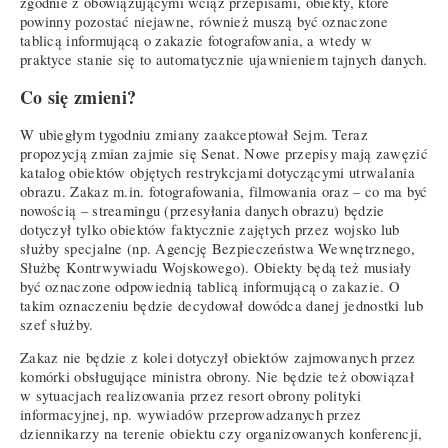
zgodnie z obowiązującymi wciąż przepisami, obiekty, które
powinny pozostać niejawne, również muszą być oznaczone
tablicą informującą o zakazie fotografowania, a wtedy w
praktyce stanie się to automatycznie ujawnieniem tajnych danych.
Co się zmieni?
W ubiegłym tygodniu zmiany zaakceptował Sejm. Teraz
propozycją zmian zajmie się Senat. Nowe przepisy mają zawęzić
katalog obiektów objętych restrykcjami dotyczącymi utrwalania
obrazu. Zakaz m.in. fotografowania, filmowania oraz – co ma być
nowością – streamingu (przesyłania danych obrazu) będzie
dotyczył tylko obiektów faktycznie zajętych przez wojsko lub
służby specjalne (np. Agencję Bezpieczeństwa Wewnętrznego,
Służbę Kontrwywiadu Wojskowego). Obiekty będą też musiały
być oznaczone odpowiednią tablicą informującą o zakazie. O
takim oznaczeniu będzie decydował dowódca danej jednostki lub
szef służby.
Zakaz nie będzie z kolei dotyczył obiektów zajmowanych przez
komórki obsługujące ministra obrony. Nie będzie też obowiązał
w sytuacjach realizowania przez resort obrony polityki
informacyjnej, np. wywiadów przeprowadzanych przez
dziennikarzy na terenie obiektu czy organizowanych konferencji,