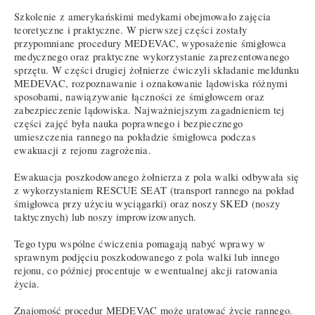
Szkolenie z amerykańskimi medykami obejmowało zajęcia
teoretyczne i praktyczne. W pierwszej części zostały
przypomniane procedury MEDEVAC, wyposażenie śmigłowca
medycznego oraz praktyczne wykorzystanie zaprezentowanego
sprzętu. W części drugiej żołnierze ćwiczyli składanie meldunku
MEDEVAC, rozpoznawanie i oznakowanie lądowiska różnymi
sposobami, nawiązywanie łączności ze śmigłowcem oraz
zabezpieczenie lądowiska. Najważniejszym zagadnieniem tej
części zajęć była nauka poprawnego i bezpiecznego
umieszczenia rannego na pokładzie śmigłowca podczas
ewakuacji z rejonu zagrożenia.
Ewakuacja poszkodowanego żołnierza z pola walki odbywała się
z wykorzystaniem RESCUE SEAT (transport rannego na pokład
śmigłowca przy użyciu wyciągarki) oraz noszy SKED (noszy
taktycznych) lub noszy improwizowanych.
Tego typu wspólne ćwiczenia pomagają nabyć wprawy w
sprawnym podjęciu poszkodowanego z pola walki lub innego
rejonu, co później procentuje w ewentualnej akcji ratowania
życia.
Znajomość procedur MEDEVAC może uratować życie rannego.