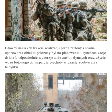
Główny nacisk w trakcie realizacji przez plutony zadania
opanowania obiektu położony był na planowanie i synchronizację
działań, odpowiednie wykorzystanie zasłon dymnych oraz użycie
wozu bojowego do wsparcia piechoty w czasie zdobywania
budynku.