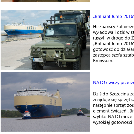
„Brilliant Jump 2016
Hiszpańscy żołnierz
wyładowali dziś w s
ruszyli w drogę do 
„Brilliant Jump 201
gotowość do działan
zastępca szefa szt
Brunssum.
NATO ćwiczy przerzu
Dziś do Szczecina z
znajduje się sprzęt 
następnie sprzęt zo
element ćwiczeń „Bri
szybko NATO może pr
wysokiej gotowości (