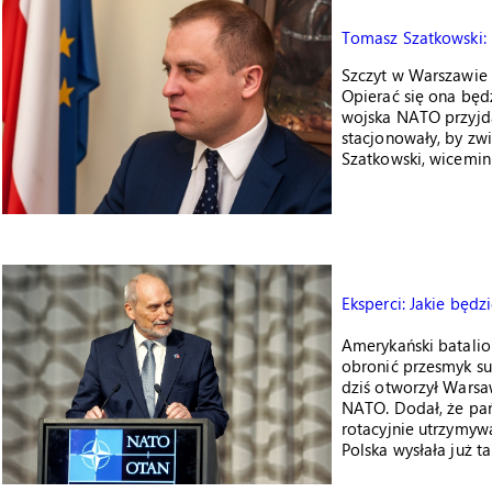
Tomasz Szatkowski: 
Szczyt w Warszawie 
Opierać się ona będz
wojska NATO przyjd
stacjonowały, by zw
Szatkowski, wicemin
Eksperci: Jakie będ
Amerykański batalio
obronić przesmyk su
dziś otworzył Warsa
NATO. Dodał, że pa
rotacyjnie utrzymyw
Polska wysłała już 