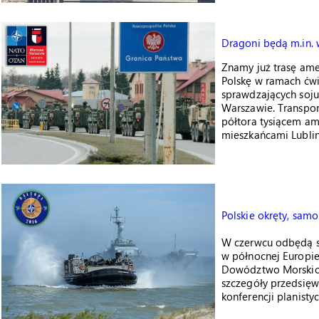
Dragoni będą m.in. 
Znamy już trasę ame
Polskę w ramach ćwi
sprawdzających soj
Warszawie. Transpor
półtora tysiącem ame
mieszkańcami Lublin
Polskie okręty, samo
W czerwcu odbędą si
w północnej Europie.
Dowództwo Morskich
szczegóły przedsię
konferencji planistyc