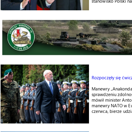
stanowisko Polski n
Rozpoczęły się ćwi
Manewry „Anakonda-
sprawdzeniu zdolnoś
mówił minister Anto
manewry NATO w Eur
czerwca, bierze udzia