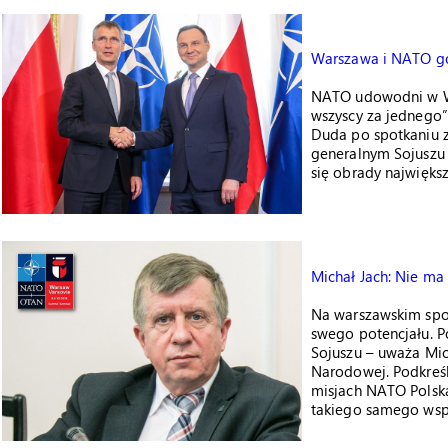
Warszawa i NATO go
NATO udowodni w Wa
wszyscy za jednego”
Duda po spotkaniu z
generalnym Sojuszu 
się obrady najwięks
Michał Jach: Nie m
Na warszawskim spo
swego potencjału. P
Sojuszu – uważa Mic
Narodowej. Podkreśla
misjach NATO Polska
takiego samego wspa