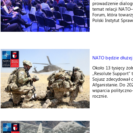
prowadzenie dialogu
temat relacji NATO
Forum, która towarz
Polski Instytut Spr
NATO będzie dłużej
Około 13 tysięcy żoł
„Resolute Support” 
Sojusz zdecydował
Afganistanie. Do 20
wsparcia polityczn
rocznie.