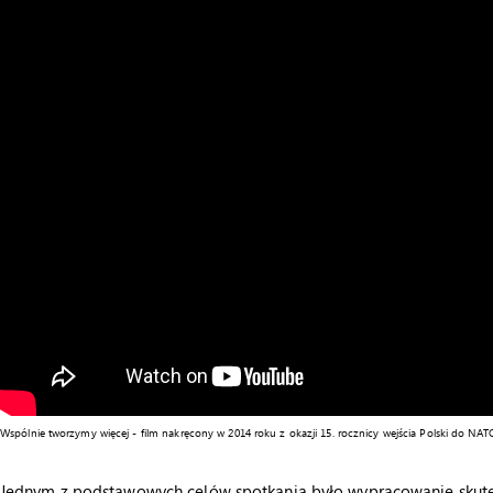
Wspólnie tworzymy więcej - film nakręcony w 2014 roku z okazji 15. rocznicy wejścia Polski do NA
Jednym z podstawowych celów spotkania było wypracowanie skutec