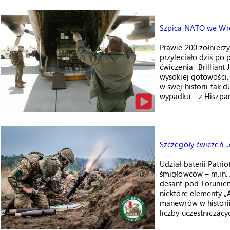
Szpica NATO we Wr
Prawie 200 żołnierzy
przyleciało dziś po
ćwiczenia „Brilliant
wysokiej gotowości,
w swej historii tak 
wypadku – z Hiszpani
Szczegóły ćwiczeń 
Udział baterii Patrio
śmigłowców – m.in.
desant pod Toruniem
niektóre elementy „
manewrów w historii
liczby uczestnicząc