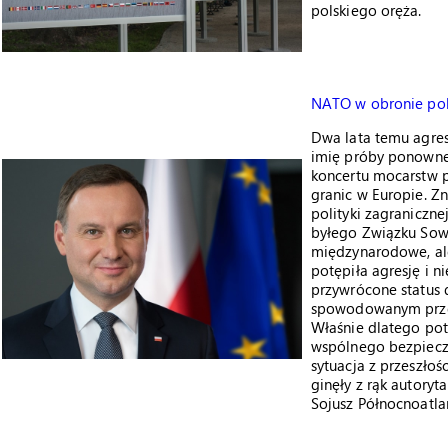
polskiego oręża.
NATO w obronie po
Dwa lata temu agres
imię próby ponowneg
koncertu mocarstw 
granic w Europie. Z
polityki zagraniczne
byłego Związku Sow
międzynarodowe, al
potępiła agresję i n
przywrócone status 
spowodowanym przez
Właśnie dlatego pot
wspólnego bezpiecze
sytuacja z przeszło
ginęły z rąk autory
Sojusz Północnoatla