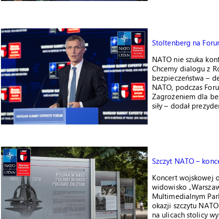
Stoltenberg na For
NATO nie szuka konf
Chcemy dialogu z Ro
bezpieczeństwa – de
NATO, podczas Foru
Zagrożeniem dla bezp
siły – dodał prezyd
Szczyt NATO – konce
Koncert wojskowej or
widowisko „Warszaw
Multimedialnym Par
okazji szczytu NATO
na ulicach stolicy wy