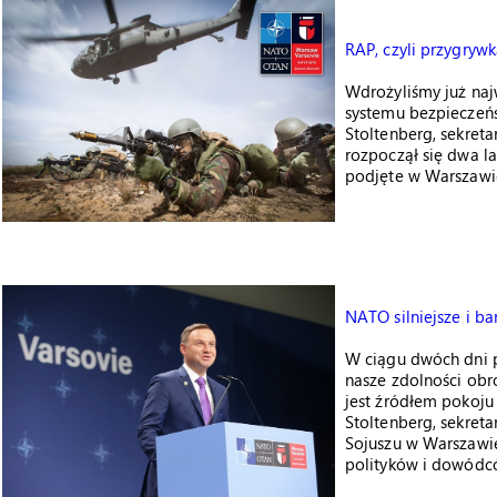
RAP, czyli przygryw
Wdrożyliśmy już naj
systemu bezpieczeńst
Stoltenberg, sekret
rozpoczął się dwa l
podjęte w Warszawie
NATO silniejsze i ba
W ciągu dwóch dni p
nasze zdolności obr
jest źródłem pokoju 
Stoltenberg, sekret
Sojuszu w Warszawie
polityków i dowódc