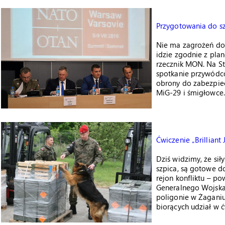
Przygotowania do s
Nie ma zagrożeń dot
idzie zgodnie z pla
rzecznik MON. Na S
spotkanie przywódcó
obrony do zabezpiec
MiG-29 i śmigłowce.
Ćwiczenie „Brilliant
Dziś widzimy, że si
szpica, są gotowe d
rejon konfliktu – po
Generalnego Wojska 
poligonie w Żaganiu
biorących udział w ć