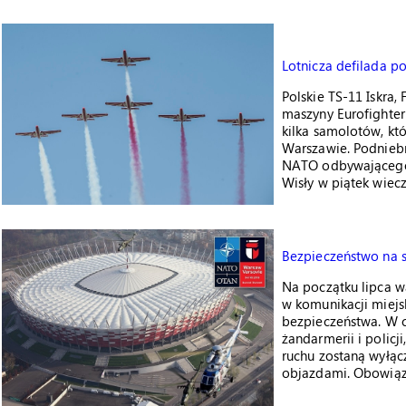
Lotnicza defilada p
Polskie TS-11 Iskra,
maszyny Eurofighter 
kilka samolotów, któ
Warszawie. Podniebn
NATO odbywającego s
Wisły w piątek wiec
Bezpieczeństwo na s
Na początku lipca w
w komunikacji miejsk
bezpieczeństwa. W c
żandarmerii i policj
ruchu zostaną wyłąc
objazdami. Obowiąz