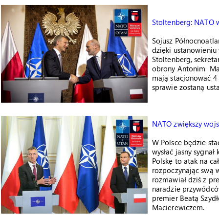
Stoltenberg: NATO 
Sojusz Północnoatla
dzięki ustanowieniu
Stoltenberg, sekret
obrony Antonim Mac
mają stacjonować 4 
sprawie zostaną ust
NATO zwiększy wojs
W Polsce będzie stac
wysłać jasny sygnał
Polskę to atak na ca
rozpoczynając swą w
rozmawiał dziś z pr
naradzie przywódcó
premier Beatą Szyd
Macierewiczem.