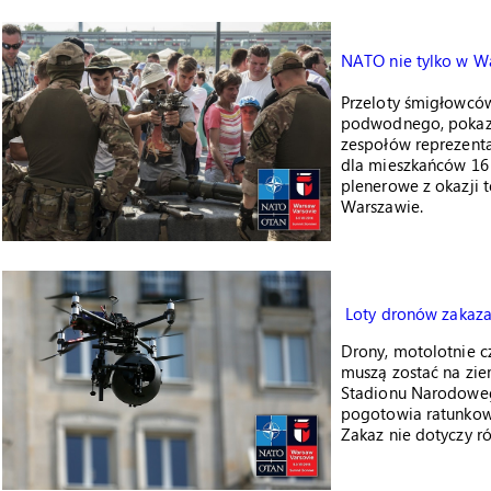
NATO nie tylko w W
Przeloty śmigłowców
podwodnego, pokaz 
zespołów reprezenta
dla mieszkańców 16 m
plenerowe z okazji 
Warszawie.
Loty dronów zakaza
Drony, motolotnie c
muszą zostać na zie
Stadionu Narodoweg
pogotowia ratunkow
Zakaz nie dotyczy r