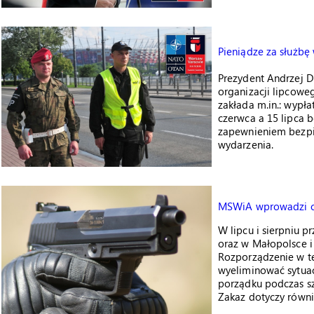
Pieniądze za służbę
Prezydent Andrzej D
organizacji lipcow
zakłada m.in.: wypł
czerwca a 15 lipca
zapewnieniem bezp
wydarzenia.
MSWiA wprowadzi cz
W lipcu i sierpniu 
oraz w Małopolsce i
Rozporządzenie w t
wyeliminować sytuac
porządku podczas s
Zakaz dotyczy równi