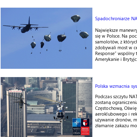
Spadochroniarze NA
Największe manewr
się w Polsce. Na po
samolotów, z których
zdobywali most w c
Response” wspólny t
Amerykanie i Brytyjc
Polska wzmacnia sy
Podczas szczytu NA
zostaną ograniczen
Częstochową, Oświęc
aeroklubowego i rek
używanie dronów, mo
złamanie zakazu moż