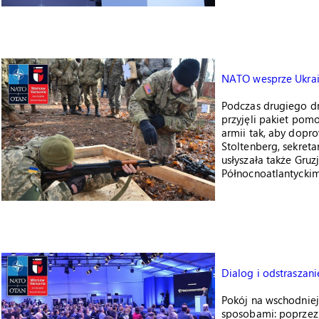
NATO wesprze Ukrain
Podczas drugiego d
przyjęli pakiet pom
armii tak, aby dopr
Stoltenberg, sekret
usłyszała także Gruz
Północnoatlantyckim
Dialog i odstraszani
Pokój na wschodnie
sposobami: poprzez 