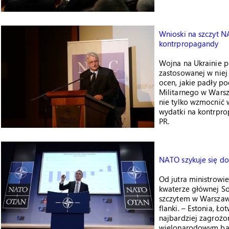
Wnioski na szczyt 
kontrpropagandy
Wojna na Ukrainie p
zastosowanej w niej
ocen, jakie padły p
Militarnego w Warsz
nie tylko wzmocnić 
wydatki na kontrpro
PR.
NATO szykuje się do
Od jutra ministrow
kwaterze głównej Soj
szczytem w Warszaw
flanki. – Estonia, Ł
najbardziej zagrożo
wielonarodowym bat