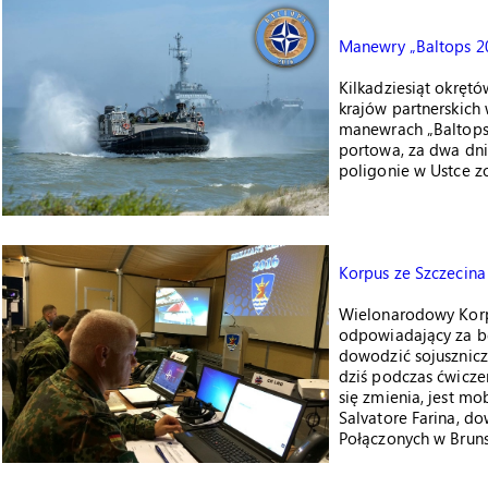
Manewry „Baltops 2
Kilkadziesiąt okręt
krajów partnerskich
manewrach „Baltops 
portowa, za dwa dni
poligonie w Ustce 
Korpus ze Szczecin
Wielonarodowy Korp
odpowiadający za b
dowodzić sojusznicz
dziś podczas ćwiczeń
się zmienia, jest mob
Salvatore Farina, 
Połączonych w Brun