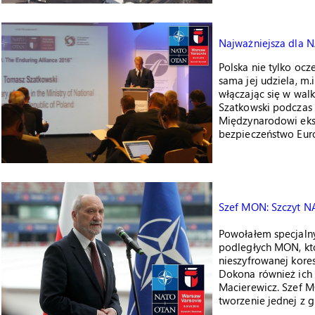
Najważniejsza dla N
Polska nie tylko oc
sama jej udziela, m.
włączając się w wal
Szatkowski podczas 
Międzynarodowi eksp
bezpieczeństwo Euro
Szef MON: Szczyt N
Powołałem specjalny
podległych MON, któ
nieszyfrowanej kore
Dokona również ich
Macierewicz. Szef M
tworzenie jednej z 