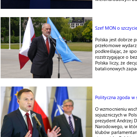
Szef MON o szczyci
Polska jest dobrze 
przełomowe wydarzen
podkreślając, że spo
rozstrzygające o b
Polska liczy, że de
batalionowych zapa
Polityczna zgoda w
O wzmocnieniu wscho
sojuszniczych w Po
prezydent Andrzej 
Narodowego, w który
klubów parlamentarn