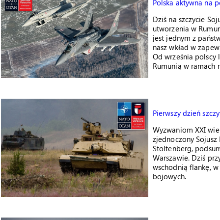
Polska aktywna na p
Dziś na szczycie So
utworzenia w Rumun
jest jednym z państw
nasz wkład w zapew
Od września polscy l
Rumunią w ramach mis
Pierwszy dzień szczy
Wyzwaniom XXI wiek
zjednoczony Sojusz 
Stoltenberg, podsu
Warszawie. Dziś prz
wschodnią flankę, w
bojowych.