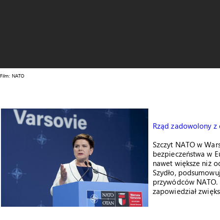
Film: NATO
Rząd zadowolony z 
Szczyt NATO w Warsz
bezpieczeństwa w Eu
nawet większe niż o
Szydło, podsumowuj
przywódców NATO. M
zapowiedział zwięk