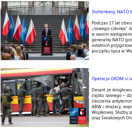
Stoltenberg: NATO b
Podczas 17 lat obec
„nowego członka” do
w swoim wystąpieniu
generalny NATO gośc
ostatnich przygotow
początku lipca w Wa
Operacja GROM-u n
Desant ze śmigłowca
ciężko rannego – dz
ćwiczenia antyterror
ABW i strażacy, wsp
Wojskowej. Służby 
oraz Światowych Dni