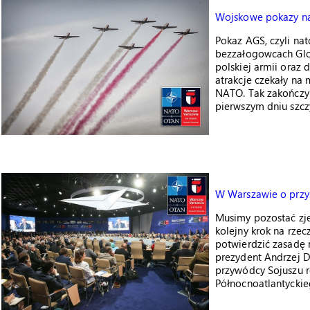
Wojskowe pokazy na
Pokaz AGS, czyli na
bezzałogowcach Glo
polskiej armii oraz 
atrakcje czekały na
NATO. Tak zakończy
pierwszym dniu szcz
W Warszawie o przy
Musimy pozostać zje
kolejny krok na rze
potwierdzić zasadę 
prezydent Andrzej Du
przywódcy Sojuszu r
Północnoatlantyckie