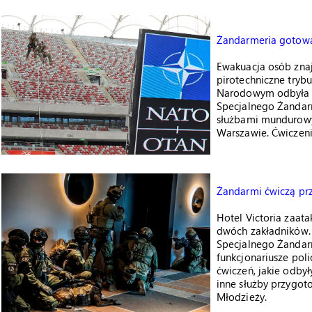
Żandarmeria gotowa
Ewakuacja osób znaj
pirotechniczne tryb
Narodowym odbyła s
Specjalnego Żandar
służbami mundurowy
Warszawie. Ćwiczen
Żandarmi ćwiczą pr
Hotel Victoria zaata
dwóch zakładników. 
Specjalnego Żandar
funkcjonariusze poli
ćwiczeń, jakie odby
inne służby przygot
Młodzieży.