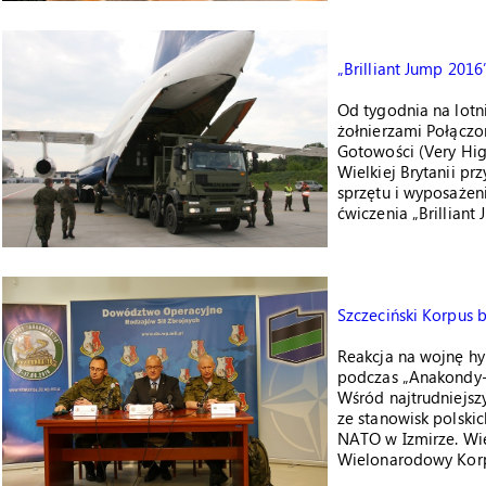
„Brilliant Jump 201
Od tygodnia na lotn
żołnierzami Połączo
Gotowości (Very High
Wielkiej Brytanii pr
sprzętu i wyposażen
ćwiczenia „Brilliant 
Szczeciński Korpus 
Reakcja na wojnę hyb
podczas „Anakondy-
Wśród najtrudniejsz
ze stanowisk polsk
NATO w Izmirze. Wię
Wielonarodowy Korp