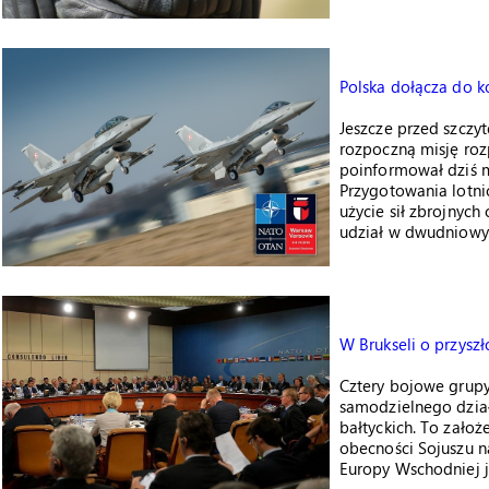
Polska dołącza do ko
Jeszcze przed szcz
rozpoczną misję ro
poinformował dziś m
Przygotowania lotn
użycie sił zbrojnyc
udział w dwudniowy
W Brukseli o przysz
Cztery bojowe grup
samodzielnego dział
bałtyckich. To założ
obecności Sojuszu n
Europy Wschodniej j