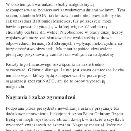
W codziennych warunkach służby nadgodziny są
rekompensowane żołnierzowi zawodowemu dniami wolnymi. Tym
razem, zdaniem MON, takie rozwiązanie nie sprawdziłoby się.
Jak uzasadnia Bartłomiej Misiewcz, tuż po szczycie może
bowiem powstać sytuacja, w której większość żołnierzy
chciałaby odebrać dni wolne. Nieobecność w pracy dużej liczby
wojskowych może zaś skutkować niewydolnością kadrową
odpowiednich formacji Sił Zbrojnych i wpłynąć niekorzystnie na
bezpieczeństwo obywateli. Ma temu zapobiec ekwiwalent
pieniężny przyznawany zamiast dni wolnych za nadgodziny.
Koszty tego finansowego rozwiązania na razie trudno
oszacować. Głównie dlatego, że nie jest znana ostateczna liczba
mundurowych, którzy będą zaangażowani w prace przy
organizacji szczytu NATO, ani ile te osoby wypracują
nadgodzin.
Nagrania i zakaz zgromadzeń
Podpisana przez prezydenta nowelizacja ustawy przyznaje też
dodatkowe uprawnienia funkcjonariuszom Biura Ochrony Rządu.
Będą oni mogli rejestrować obraz i dźwięk w trakcie wszystkich
wydarzeń związanych ze szczytem. Nagrany materiał, który nie
będzie zawierał dokumentacji popełnienia przestępstwa, ma