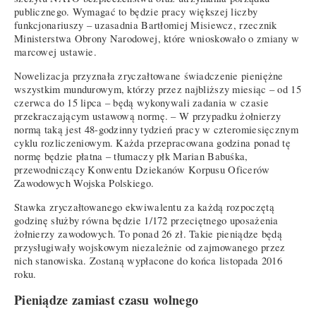
publicznego. Wymagać to będzie pracy większej liczby
funkcjonariuszy – uzasadnia Bartłomiej Misiewcz, rzecznik
Ministerstwa Obrony Narodowej, które wnioskowało o zmiany w
marcowej ustawie.
Nowelizacja przyznała zryczałtowane świadczenie pieniężne
wszystkim mundurowym, którzy przez najbliższy miesiąc – od 15
czerwca do 15 lipca – będą wykonywali zadania w czasie
przekraczającym ustawową normę. – W przypadku żołnierzy
normą taką jest 48-godzinny tydzień pracy w czteromiesięcznym
cyklu rozliczeniowym. Każda przepracowana godzina ponad tę
normę będzie płatna – tłumaczy płk Marian Babuśka,
przewodniczący Konwentu Dziekanów Korpusu Oficerów
Zawodowych Wojska Polskiego.
Stawka zryczałtowanego ekwiwalentu za każdą rozpoczętą
godzinę służby równa będzie 1/172 przeciętnego uposażenia
żołnierzy zawodowych. To ponad 26 zł. Takie pieniądze będą
przysługiwały wojskowym niezależnie od zajmowanego przez
nich stanowiska. Zostaną wypłacone do końca listopada 2016
roku.
Pieniądze zamiast czasu wolnego