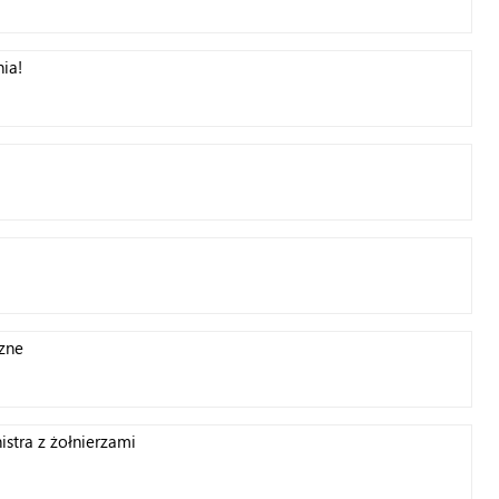
nia!
zne
istra z żołnierzami