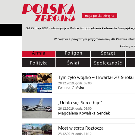
moja polska zbrojna
Od 25 maja 2018 r. obowiązuje w Polsce Rozporządzenie Parlamentu Europejskieg
Armia
Poligon
Sprzęt
Misje
Polityka
Prawo
W związku z powyższym przygotowaliśmy dla Państwa inform
Prosimy o 
Armia
Poligon
Sprzęt
Polityka
Świat
Społeczność
Tym żyło wojsko – I kwartał 2019 roku
28.12.2019, godz. 09:00
Paulina Glińska
„Udało się. Serce bije”
26.12.2019, godz. 09:00
Magdalena Kowalska-Sendek
Most w sercu Roztocza
23.12.2019, godz. 11:12