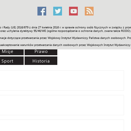
o i Rady (UE) 2016/679 z dnia 27 kwietnia 2016 r. w sprawie ochrony osób fizycznych w związku z 
Świat
Społeczność
Sport
Historia
Galerie
Wideo
ENGLI
oraz uchylenia dyrektywy 95/46/WE (ogólne rozporządzenie o ochronie danych, zwane także RODO).
acje dotyczące przetwarzania przez Wojskowy Instytut Wydawniczy Państwa danych osobowych. Pro
zaakceptowanie warunków przetwarzania danych osobowych przez Wojskowych Instytut Wydawniczy
Misje
Prawo
Sport
Historia