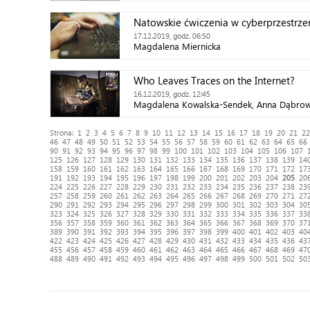
Natowskie ćwiczenia w cyberprzestrze
17.12.2019, godz. 06:50
Magdalena Miernicka
Who Leaves Traces on the Internet?
16.12.2019, godz. 12:45
Magdalena Kowalska-Sendek, Anna Dąbrow
Strona:
1
2
3
4
5
6
7
8
9
10
11
12
13
14
15
16
17
18
19
20
21
22
46
47
48
49
50
51
52
53
54
55
56
57
58
59
60
61
62
63
64
65
66
90
91
92
93
94
95
96
97
98
99
100
101
102
103
104
105
106
107
125
126
127
128
129
130
131
132
133
134
135
136
137
138
139
14
158
159
160
161
162
163
164
165
166
167
168
169
170
171
172
17
191
192
193
194
195
196
197
198
199
200
201
202
203
204
205
20
224
225
226
227
228
229
230
231
232
233
234
235
236
237
238
23
257
258
259
260
261
262
263
264
265
266
267
268
269
270
271
27
290
291
292
293
294
295
296
297
298
299
300
301
302
303
304
30
323
324
325
326
327
328
329
330
331
332
333
334
335
336
337
33
356
357
358
359
360
361
362
363
364
365
366
367
368
369
370
37
389
390
391
392
393
394
395
396
397
398
399
400
401
402
403
40
422
423
424
425
426
427
428
429
430
431
432
433
434
435
436
43
455
456
457
458
459
460
461
462
463
464
465
466
467
468
469
47
488
489
490
491
492
493
494
495
496
497
498
499
500
501
502
50