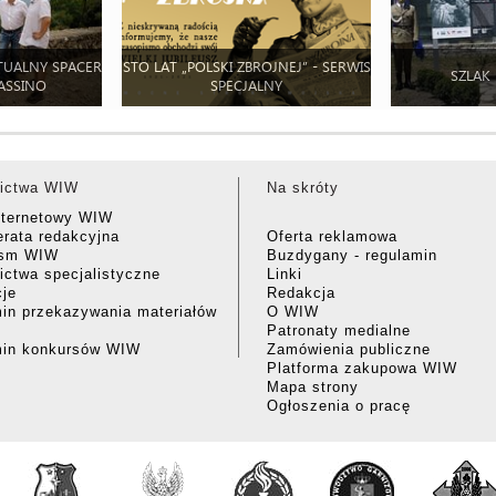
TUALNY SPACER
STO LAT „POLSKI ZBROJNEJ” - SERWIS
SZLAK
ASSINO
SPECJALNY
ictwa WIW
Na skróty
nternetowy WIW
rata redakcyjna
Oferta reklamowa
ism WIW
Buzdygany - regulamin
ctwa specjalistyczne
Linki
cje
Redakcja
in przekazywania materiałów
O WIW
Patronaty medialne
min konkursów WIW
Zamówienia publiczne
Platforma zakupowa WIW
Mapa strony
Ogłoszenia o pracę