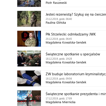
Piotr Raszewski
Jesteś rezerwistą? Szykuj się na ćwicze
23.12.2019, godz. 06:40
Paulina Glińska
Płk Strzelecki: odmładzamy JWK
20.12.2019, godz. 06:45
Magdalena Kowalska-Sendek
Świąteczne spotkanie u specjalsów
18.12.2019, godz. 19:28
Magdalena Kowalska-Sendek
ŻW buduje laboratorium kryminalistyc
18.12.2019, godz. 09:56
Magdalena Kowalska-Sendek
Świąteczne spotkanie prezydenta i min
17.12.2019, godz. 17:09
Magdalena Miernicka