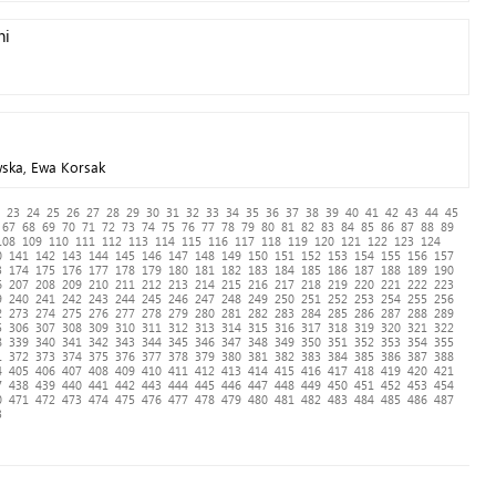
ni
ska, Ewa Korsak
23
24
25
26
27
28
29
30
31
32
33
34
35
36
37
38
39
40
41
42
43
44
45
67
68
69
70
71
72
73
74
75
76
77
78
79
80
81
82
83
84
85
86
87
88
89
108
109
110
111
112
113
114
115
116
117
118
119
120
121
122
123
124
0
141
142
143
144
145
146
147
148
149
150
151
152
153
154
155
156
157
3
174
175
176
177
178
179
180
181
182
183
184
185
186
187
188
189
190
6
207
208
209
210
211
212
213
214
215
216
217
218
219
220
221
222
223
9
240
241
242
243
244
245
246
247
248
249
250
251
252
253
254
255
256
2
273
274
275
276
277
278
279
280
281
282
283
284
285
286
287
288
289
5
306
307
308
309
310
311
312
313
314
315
316
317
318
319
320
321
322
8
339
340
341
342
343
344
345
346
347
348
349
350
351
352
353
354
355
1
372
373
374
375
376
377
378
379
380
381
382
383
384
385
386
387
388
4
405
406
407
408
409
410
411
412
413
414
415
416
417
418
419
420
421
7
438
439
440
441
442
443
444
445
446
447
448
449
450
451
452
453
454
0
471
472
473
474
475
476
477
478
479
480
481
482
483
484
485
486
487
3