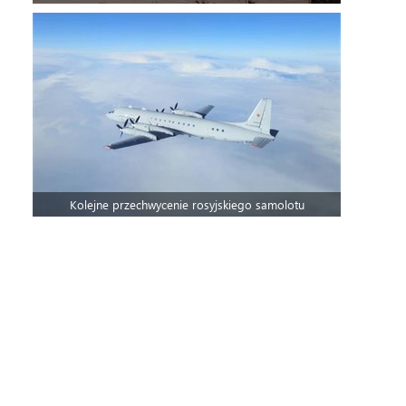
Kolejne przechwycenie rosyjskiego samolotu