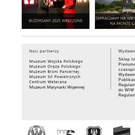
ZAPRASZAMY NA WIR
BUZDYGANY 2025 WRĘCZONE
NA MONTE C
Nasi partnerzy
Wydawn
Sklep I
Muzeum Wojska Polskiego
Prenume
Muzeum Oręża Polskiego
czasop
Muzeum Broni Pancernej
Wydawni
Muzeum Sił Powietrznych
Publika
Centrum Weterana
Regulam
Muzeum Marynarki Wojennej
do WIW
Regula