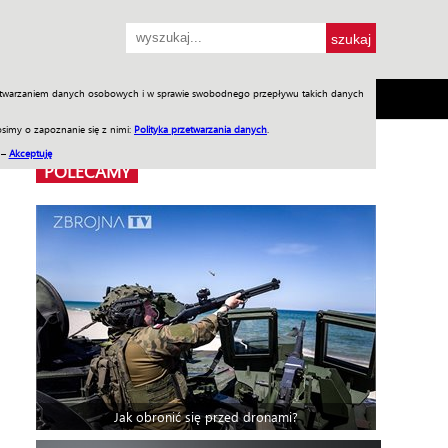
przetwarzaniem danych osobowych i w sprawie swobodnego przepływu takich danych
SH
SKLEP
Jednodniówki
Praca w WIW
simy o zapoznanie się z nimi:
Polityka przetwarzania danych
.
 –
Akceptuję
POLECAMY
Jak obronić się przed dronami?