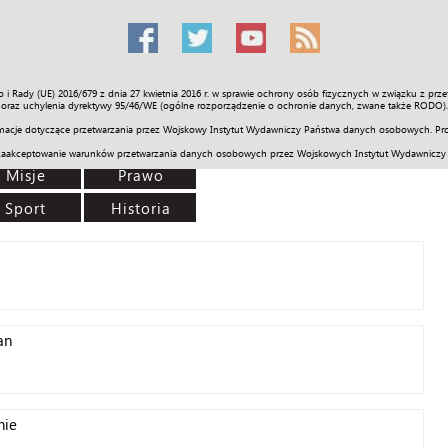
o i Rady (UE) 2016/679 z dnia 27 kwietnia 2016 r. w sprawie ochrony osób fizycznych w związku z 
Świat
Społeczność
Sport
Historia
Galerie
Wideo
ENGLI
oraz uchylenia dyrektywy 95/46/WE (ogólne rozporządzenie o ochronie danych, zwane także RODO).
acje dotyczące przetwarzania przez Wojskowy Instytut Wydawniczy Państwa danych osobowych. Pro
zaakceptowanie warunków przetwarzania danych osobowych przez Wojskowych Instytut Wydawniczy
Misje
Prawo
Sport
Historia
an
nie