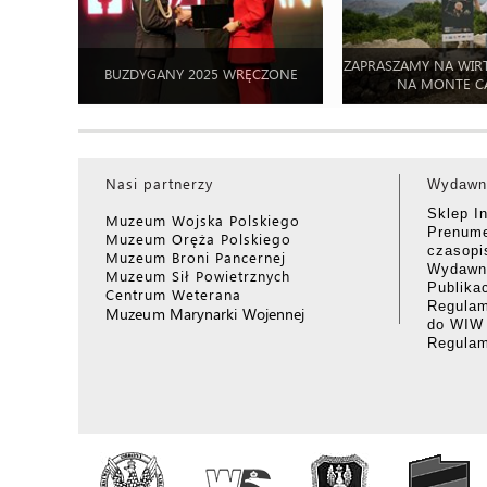
ZAPRASZAMY NA WIR
BUZDYGANY 2025 WRĘCZONE
NA MONTE C
Nasi partnerzy
Wydawn
Sklep I
Muzeum Wojska Polskiego
Prenume
Muzeum Oręża Polskiego
czasop
Muzeum Broni Pancernej
Wydawni
Muzeum Sił Powietrznych
Publika
Centrum Weterana
Regulam
Muzeum Marynarki Wojennej
do WIW
Regula