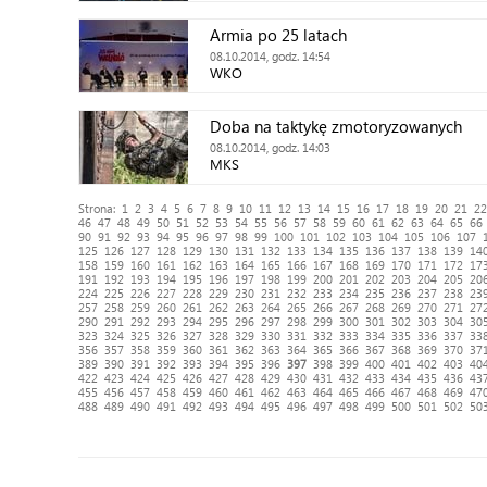
Armia po 25 latach
08.10.2014, godz. 14:54
WKO
Doba na taktykę zmotoryzowanych
08.10.2014, godz. 14:03
MKS
Strona:
1
2
3
4
5
6
7
8
9
10
11
12
13
14
15
16
17
18
19
20
21
22
46
47
48
49
50
51
52
53
54
55
56
57
58
59
60
61
62
63
64
65
66
90
91
92
93
94
95
96
97
98
99
100
101
102
103
104
105
106
107
125
126
127
128
129
130
131
132
133
134
135
136
137
138
139
14
158
159
160
161
162
163
164
165
166
167
168
169
170
171
172
17
191
192
193
194
195
196
197
198
199
200
201
202
203
204
205
20
224
225
226
227
228
229
230
231
232
233
234
235
236
237
238
23
257
258
259
260
261
262
263
264
265
266
267
268
269
270
271
27
290
291
292
293
294
295
296
297
298
299
300
301
302
303
304
30
323
324
325
326
327
328
329
330
331
332
333
334
335
336
337
33
356
357
358
359
360
361
362
363
364
365
366
367
368
369
370
37
389
390
391
392
393
394
395
396
397
398
399
400
401
402
403
40
422
423
424
425
426
427
428
429
430
431
432
433
434
435
436
43
455
456
457
458
459
460
461
462
463
464
465
466
467
468
469
47
488
489
490
491
492
493
494
495
496
497
498
499
500
501
502
50