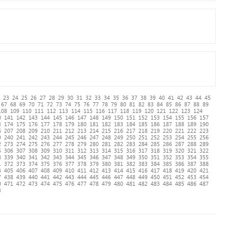
23
24
25
26
27
28
29
30
31
32
33
34
35
36
37
38
39
40
41
42
43
44
45
67
68
69
70
71
72
73
74
75
76
77
78
79
80
81
82
83
84
85
86
87
88
89
108
109
110
111
112
113
114
115
116
117
118
119
120
121
122
123
124
0
141
142
143
144
145
146
147
148
149
150
151
152
153
154
155
156
157
3
174
175
176
177
178
179
180
181
182
183
184
185
186
187
188
189
190
6
207
208
209
210
211
212
213
214
215
216
217
218
219
220
221
222
223
9
240
241
242
243
244
245
246
247
248
249
250
251
252
253
254
255
256
2
273
274
275
276
277
278
279
280
281
282
283
284
285
286
287
288
289
5
306
307
308
309
310
311
312
313
314
315
316
317
318
319
320
321
322
8
339
340
341
342
343
344
345
346
347
348
349
350
351
352
353
354
355
1
372
373
374
375
376
377
378
379
380
381
382
383
384
385
386
387
388
4
405
406
407
408
409
410
411
412
413
414
415
416
417
418
419
420
421
7
438
439
440
441
442
443
444
445
446
447
448
449
450
451
452
453
454
0
471
472
473
474
475
476
477
478
479
480
481
482
483
484
485
486
487
3