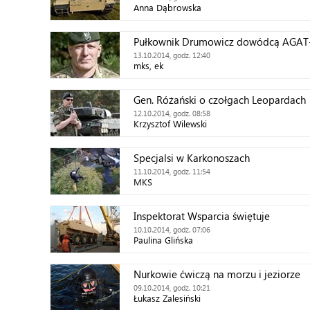
Anna Dąbrowska
Pułkownik Drumowicz dowódcą AGAT
13.10.2014, godz. 12:40
mks, ek
Gen. Różański o czołgach Leopardach
12.10.2014, godz. 08:58
Krzysztof Wilewski
Specjalsi w Karkonoszach
11.10.2014, godz. 11:54
MKS
Inspektorat Wsparcia świętuje
10.10.2014, godz. 07:06
Paulina Glińska
Nurkowie ćwiczą na morzu i jeziorze
09.10.2014, godz. 10:21
Łukasz Zalesiński