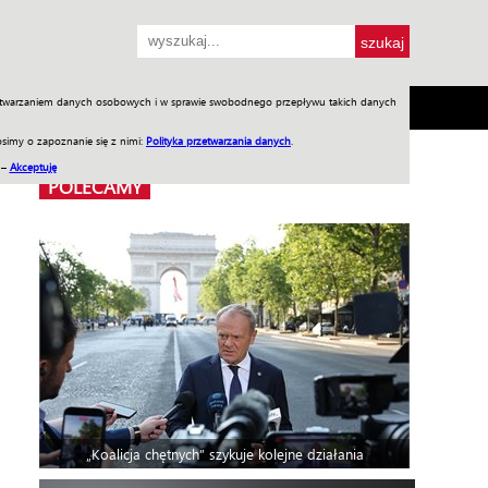
przetwarzaniem danych osobowych i w sprawie swobodnego przepływu takich danych
SH
SKLEP
Jednodniówki
Praca w WIW
simy o zapoznanie się z nimi:
Polityka przetwarzania danych
.
 –
Akceptuję
POLECAMY
„Koalicja chętnych” szykuje kolejne działania