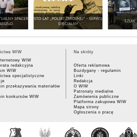
TUALNY SPACER
STO LAT „POLSKI ZBROJNEJ” - SERWIS
SZLAK
ASSINO
SPECJALNY
ictwa WIW
Na skróty
nternetowy WIW
rata redakcyjna
Oferta reklamowa
ism WIW
Buzdygany - regulamin
ctwa specjalistyczne
Linki
cje
Redakcja
in przekazywania materiałów
O WIW
Patronaty medialne
min konkursów WIW
Zamówienia publiczne
Platforma zakupowa WIW
Mapa strony
Ogłoszenia o pracę