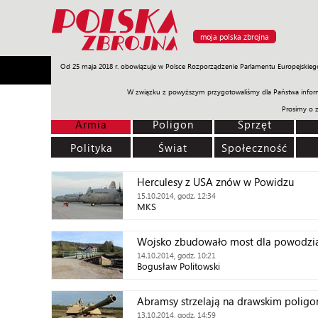
moja polska zbrojna
Od 25 maja 2018 r. obowiązuje w Polsce Rozporządzenie Parlamentu Europejskieg
Armia
Poligon
Sprzęt
Misje
Polityka
Prawo
W związku z powyższym przygotowaliśmy dla Państwa inform
Prosimy o 
Armia
Poligon
Sprzęt
Polityka
Świat
Społeczność
Herculesy z USA znów w Powidzu
15.10.2014, godz. 12:34
MKS
Wojsko zbudowało most dla powodzi
14.10.2014, godz. 10:21
Bogusław Politowski
Abramsy strzelają na drawskim poligo
13.10.2014, godz. 14:59