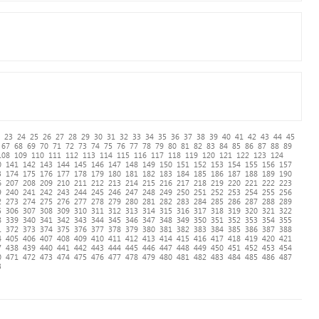
23
24
25
26
27
28
29
30
31
32
33
34
35
36
37
38
39
40
41
42
43
44
45
67
68
69
70
71
72
73
74
75
76
77
78
79
80
81
82
83
84
85
86
87
88
89
108
109
110
111
112
113
114
115
116
117
118
119
120
121
122
123
124
0
141
142
143
144
145
146
147
148
149
150
151
152
153
154
155
156
157
3
174
175
176
177
178
179
180
181
182
183
184
185
186
187
188
189
190
6
207
208
209
210
211
212
213
214
215
216
217
218
219
220
221
222
223
9
240
241
242
243
244
245
246
247
248
249
250
251
252
253
254
255
256
2
273
274
275
276
277
278
279
280
281
282
283
284
285
286
287
288
289
5
306
307
308
309
310
311
312
313
314
315
316
317
318
319
320
321
322
8
339
340
341
342
343
344
345
346
347
348
349
350
351
352
353
354
355
1
372
373
374
375
376
377
378
379
380
381
382
383
384
385
386
387
388
4
405
406
407
408
409
410
411
412
413
414
415
416
417
418
419
420
421
7
438
439
440
441
442
443
444
445
446
447
448
449
450
451
452
453
454
0
471
472
473
474
475
476
477
478
479
480
481
482
483
484
485
486
487
3