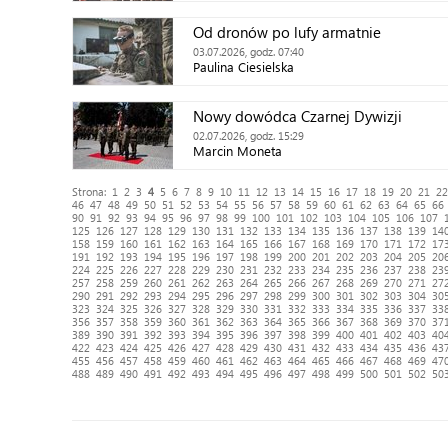
Od dronów po lufy armatnie
03.07.2026, godz. 07:40
Paulina Ciesielska
Nowy dowódca Czarnej Dywizji
02.07.2026, godz. 15:29
Marcin Moneta
Strona:
1
2
3
4
5
6
7
8
9
10
11
12
13
14
15
16
17
18
19
20
21
22
46
47
48
49
50
51
52
53
54
55
56
57
58
59
60
61
62
63
64
65
66
90
91
92
93
94
95
96
97
98
99
100
101
102
103
104
105
106
107
125
126
127
128
129
130
131
132
133
134
135
136
137
138
139
14
158
159
160
161
162
163
164
165
166
167
168
169
170
171
172
17
191
192
193
194
195
196
197
198
199
200
201
202
203
204
205
20
224
225
226
227
228
229
230
231
232
233
234
235
236
237
238
23
257
258
259
260
261
262
263
264
265
266
267
268
269
270
271
27
290
291
292
293
294
295
296
297
298
299
300
301
302
303
304
30
323
324
325
326
327
328
329
330
331
332
333
334
335
336
337
33
356
357
358
359
360
361
362
363
364
365
366
367
368
369
370
37
389
390
391
392
393
394
395
396
397
398
399
400
401
402
403
40
422
423
424
425
426
427
428
429
430
431
432
433
434
435
436
43
455
456
457
458
459
460
461
462
463
464
465
466
467
468
469
47
488
489
490
491
492
493
494
495
496
497
498
499
500
501
502
50