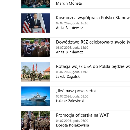
Marcin Moneta
Kosmiczna współpraca Polski i Stanó
07.07.2026, godz. 16:16
Anita Blinkiewicz
Dowództwo RSZ celebrowało swoje ś
06.07.2026, godz. 18:10
Anita Blinkiewicz
Rotacja wojsk USA do Polski będzie 
06.07.2026, godz. 13:48
Jakub Zagalski
„Iks” nasz powszedni
05.07.2026, godz. 08:00
Łukasz Zalesiński
Promocja oficerska na WAT
04.07.2026, godz. 06:00
Dorota Kołakowska