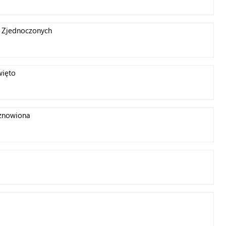
w Zjednoczonych
więto
wznowiona