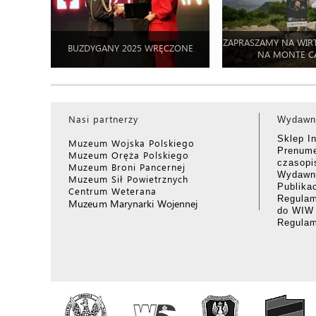
ZAPRASZAMY NA WIR
BUZDYGANY 2025 WRĘCZONE
NA MONTE C
Nasi partnerzy
Wydawn
Sklep I
Muzeum Wojska Polskiego
Prenume
Muzeum Oręża Polskiego
czasop
Muzeum Broni Pancernej
Wydawni
Muzeum Sił Powietrznych
Publika
Centrum Weterana
Regulam
Muzeum Marynarki Wojennej
do WIW
Regula