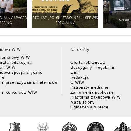
TUALNY SPACER
STO LAT „POLSKI ZBROJNEJ” - SERWIS
SZLAK
ASSINO
SPECJALNY
ictwa WIW
Na skróty
nternetowy WIW
rata redakcyjna
Oferta reklamowa
ism WIW
Buzdygany - regulamin
ctwa specjalistyczne
Linki
cje
Redakcja
in przekazywania materiałów
O WIW
Patronaty medialne
min konkursów WIW
Zamówienia publiczne
Platforma zakupowa WIW
Mapa strony
Ogłoszenia o pracę