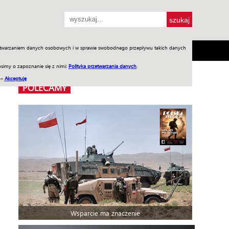
przetwarzaniem danych osobowych i w sprawie swobodnego przepływu takich danych
SH
SKLEP
Jednodniówki
Praca w WIW
simy o zapoznanie się z nimi:
Polityka przetwarzania danych
.
 –
Akceptuję
POLECAMY
Wsparcie ma znaczenie