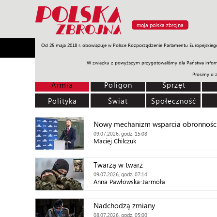
moja polska zbrojna
Od 25 maja 2018 r. obowiązuje w Polsce Rozporządzenie Parlamentu Europejskieg
Armia
Poligon
Sprzęt
Misje
Polityka
Prawo
W związku z powyższym przygotowaliśmy dla Państwa inform
Prosimy o 
Armia
Poligon
Sprzęt
Polityka
Świat
Społeczność
Nowy mechanizm wsparcia obronności
09.07.2026, godz. 15:08
Maciej Chilczuk
Twarzą w twarz
09.07.2026, godz. 07:14
Anna Pawłowska-Jarmoła
Nadchodzą zmiany
08.07.2026, godz. 05:00