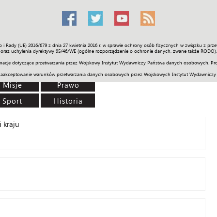
o i Rady (UE) 2016/679 z dnia 27 kwietnia 2016 r. w sprawie ochrony osób fizycznych w związku z 
Świat
Społeczność
Sport
Historia
Galerie
Wideo
ENGLI
oraz uchylenia dyrektywy 95/46/WE (ogólne rozporządzenie o ochronie danych, zwane także RODO).
acje dotyczące przetwarzania przez Wojskowy Instytut Wydawniczy Państwa danych osobowych. Pro
zaakceptowanie warunków przetwarzania danych osobowych przez Wojskowych Instytut Wydawniczy
Misje
Prawo
Sport
Historia
 kraju