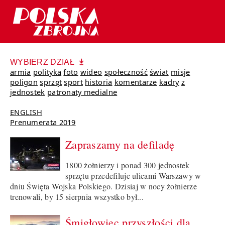
WYBIERZ DZIAŁ
armia
polityka
foto
wideo
społeczność
świat
misje
poligon
sprzęt
sport
historia
komentarze
kadry
z
jednostek
patronaty medialne
ENGLISH
Prenumerata 2019
Zapraszamy na defiladę
1800 żołnierzy i ponad 300 jednostek
sprzętu przedefiluje ulicami Warszawy w
dniu Święta Wojska Polskiego. Dzisiaj w nocy żołnierze
trenowali, by 15 sierpnia wszystko był...
Śmigłowiec przyszłości dla