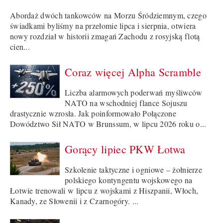
Abordaż dwóch tankowców na Morzu Śródziemnym, czego
świadkami byliśmy na przełomie lipca i sierpnia, otwiera
nowy rozdział w historii zmagań Zachodu z rosyjską flotą
cien...
Coraz więcej Alpha Scramble
Liczba alarmowych poderwań myśliwców
NATO na wschodniej flance Sojuszu
drastycznie wzrosła. Jak poinformowało Połączone
Dowództwo Sił NATO w Brunssum, w lipcu 2026 roku o...
Gorący lipiec PKW Łotwa
Szkolenie taktyczne i ogniowe – żołnierze
polskiego kontyngentu wojskowego na
Łotwie trenowali w lipcu z wojskami z Hiszpanii, Włoch,
Kanady, ze Słowenii i z Czarnogóry. ...