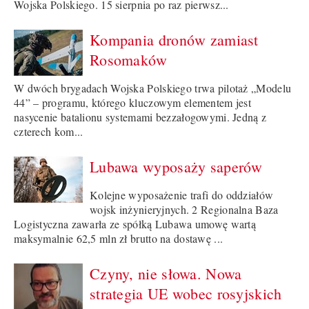
Wojska Polskiego. 15 sierpnia po raz pierwsz...
Kompania dronów zamiast
Rosomaków
W dwóch brygadach Wojska Polskiego trwa pilotaż „Modelu
44” – programu, którego kluczowym elementem jest
nasycenie batalionu systemami bezzałogowymi. Jedną z
czterech kom...
Lubawa wyposaży saperów
Kolejne wyposażenie trafi do oddziałów
wojsk inżynieryjnych. 2 Regionalna Baza
Logistyczna zawarła ze spółką Lubawa umowę wartą
maksymalnie 62,5 mln zł brutto na dostawę ...
Czyny, nie słowa. Nowa
strategia UE wobec rosyjskich