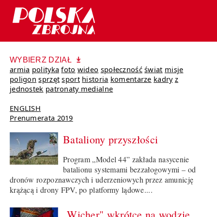
WYBIERZ DZIAŁ
armia
polityka
foto
wideo
społeczność
świat
misje
poligon
sprzęt
sport
historia
komentarze
kadry
z
jednostek
patronaty medialne
ENGLISH
Prenumerata 2019
Bataliony przyszłości
Program „Model 44” zakłada nasycenie
batalionu systemami bezzałogowymi – od
dronów rozpoznawczych i uderzeniowych przez amunicję
krążącą i drony FPV, po platformy lądowe....
„Wicher" wkrótce na wodzie