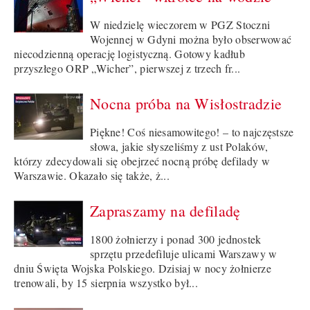
W niedzielę wieczorem w PGZ Stoczni
Wojennej w Gdyni można było obserwować
niecodzienną operację logistyczną. Gotowy kadłub
przyszłego ORP „Wicher”, pierwszej z trzech fr...
Nocna próba na Wisłostradzie
Piękne! Coś niesamowitego! – to najczęstsze
słowa, jakie słyszeliśmy z ust Polaków,
którzy zdecydowali się obejrzeć nocną próbę defilady w
Warszawie. Okazało się także, ż...
Zapraszamy na defiladę
1800 żołnierzy i ponad 300 jednostek
sprzętu przedefiluje ulicami Warszawy w
dniu Święta Wojska Polskiego. Dzisiaj w nocy żołnierze
trenowali, by 15 sierpnia wszystko był...