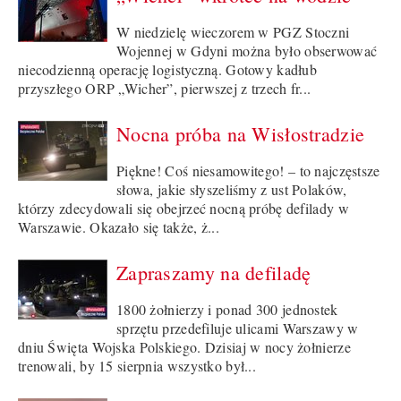
W niedzielę wieczorem w PGZ Stoczni
Wojennej w Gdyni można było obserwować
niecodzienną operację logistyczną. Gotowy kadłub
przyszłego ORP „Wicher”, pierwszej z trzech fr...
Nocna próba na Wisłostradzie
Piękne! Coś niesamowitego! – to najczęstsze
słowa, jakie słyszeliśmy z ust Polaków,
którzy zdecydowali się obejrzeć nocną próbę defilady w
Warszawie. Okazało się także, ż...
Zapraszamy na defiladę
1800 żołnierzy i ponad 300 jednostek
sprzętu przedefiluje ulicami Warszawy w
dniu Święta Wojska Polskiego. Dzisiaj w nocy żołnierze
trenowali, by 15 sierpnia wszystko był...