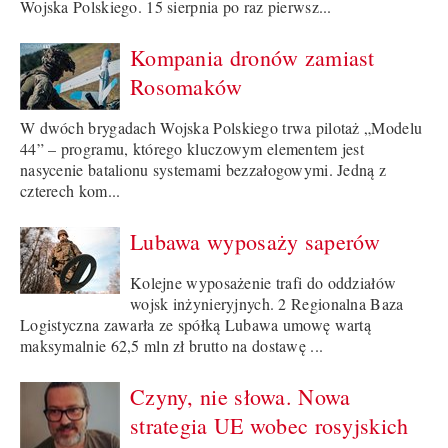
Wojska Polskiego. 15 sierpnia po raz pierwsz...
Kompania dronów zamiast
Rosomaków
W dwóch brygadach Wojska Polskiego trwa pilotaż „Modelu
44” – programu, którego kluczowym elementem jest
nasycenie batalionu systemami bezzałogowymi. Jedną z
czterech kom...
Lubawa wyposaży saperów
Kolejne wyposażenie trafi do oddziałów
wojsk inżynieryjnych. 2 Regionalna Baza
Logistyczna zawarła ze spółką Lubawa umowę wartą
maksymalnie 62,5 mln zł brutto na dostawę ...
Czyny, nie słowa. Nowa
strategia UE wobec rosyjskich