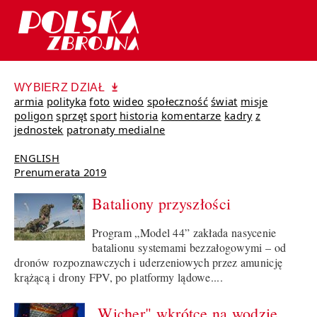
WYBIERZ DZIAŁ
armia
polityka
foto
wideo
społeczność
świat
misje
poligon
sprzęt
sport
historia
komentarze
kadry
z
jednostek
patronaty medialne
ENGLISH
Prenumerata 2019
Bataliony przyszłości
Program „Model 44” zakłada nasycenie
batalionu systemami bezzałogowymi – od
dronów rozpoznawczych i uderzeniowych przez amunicję
krążącą i drony FPV, po platformy lądowe....
„Wicher" wkrótce na wodzie