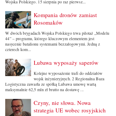
Wojska Polskiego. 15 sierpnia po raz pierwsz...
Kompania dronów zamiast
Rosomaków
W dwóch brygadach Wojska Polskiego trwa pilotaż „Modelu
44” – programu, którego kluczowym elementem jest
nasycenie batalionu systemami bezzałogowymi. Jedną z
czterech kom...
Lubawa wyposaży saperów
Kolejne wyposażenie trafi do oddziałów
wojsk inżynieryjnych. 2 Regionalna Baza
Logistyczna zawarła ze spółką Lubawa umowę wartą
maksymalnie 62,5 mln zł brutto na dostawę ...
Czyny, nie słowa. Nowa
strategia UE wobec rosyjskich