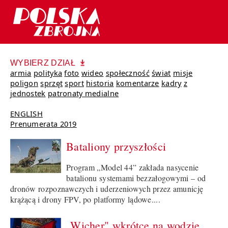
WYBIERZ DZIAŁ
armia
polityka
foto
wideo
społeczność
świat
misje
poligon
sprzęt
sport
historia
komentarze
kadry
z
jednostek
patronaty medialne
ENGLISH
Prenumerata 2019
Bataliony przyszłości
Program „Model 44” zakłada nasycenie
batalionu systemami bezzałogowymi – od
dronów rozpoznawczych i uderzeniowych przez amunicję
krążącą i drony FPV, po platformy lądowe....
„Wicher" wkrótce na wodzie