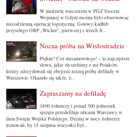
W niedzielę wieczorem w PGZ Stoczni
Wojennej w Gdyni można było obserwować
niecodzienną operację logistyczną. Gotowy kadłub
przyszłego ORP „Wicher”, pierwszej z trzech fr...
Nocna próba na Wisłostradzie
Piękne! Coś niesamowitego! – to najczęstsze
słowa, jakie słyszeliśmy z ust Polaków,
którzy zdecydowali się obejrzeć nocną próbę defilady w
Warszawie. Okazało się także, ż...
Zapraszamy na defiladę
1800 żołnierzy i ponad 300 jednostek
sprzętu przedefiluje ulicami Warszawy w
dniu Święta Wojska Polskiego. Dzisiaj w nocy żołnierze
trenowali, by 15 sierpnia wszystko był...