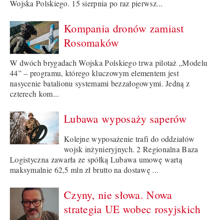
Wojska Polskiego. 15 sierpnia po raz pierwsz...
Kompania dronów zamiast
Rosomaków
W dwóch brygadach Wojska Polskiego trwa pilotaż „Modelu
44” – programu, którego kluczowym elementem jest
nasycenie batalionu systemami bezzałogowymi. Jedną z
czterech kom...
Lubawa wyposaży saperów
Kolejne wyposażenie trafi do oddziałów
wojsk inżynieryjnych. 2 Regionalna Baza
Logistyczna zawarła ze spółką Lubawa umowę wartą
maksymalnie 62,5 mln zł brutto na dostawę ...
Czyny, nie słowa. Nowa
strategia UE wobec rosyjskich