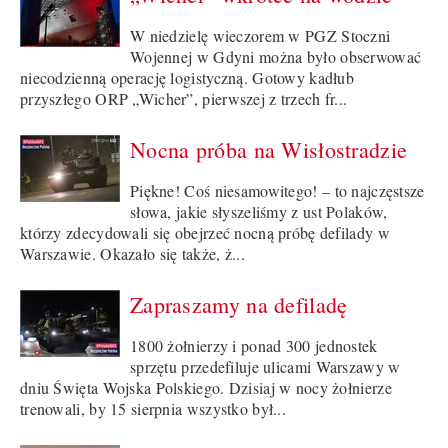
W niedzielę wieczorem w PGZ Stoczni
Wojennej w Gdyni można było obserwować
niecodzienną operację logistyczną. Gotowy kadłub
przyszłego ORP „Wicher”, pierwszej z trzech fr...
Nocna próba na Wisłostradzie
Piękne! Coś niesamowitego! – to najczęstsze
słowa, jakie słyszeliśmy z ust Polaków,
którzy zdecydowali się obejrzeć nocną próbę defilady w
Warszawie. Okazało się także, ż...
Zapraszamy na defiladę
1800 żołnierzy i ponad 300 jednostek
sprzętu przedefiluje ulicami Warszawy w
dniu Święta Wojska Polskiego. Dzisiaj w nocy żołnierze
trenowali, by 15 sierpnia wszystko był...