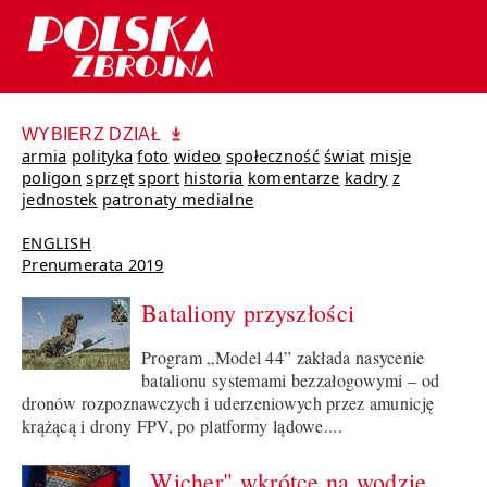
WYBIERZ DZIAŁ
armia
polityka
foto
wideo
społeczność
świat
misje
poligon
sprzęt
sport
historia
komentarze
kadry
z
jednostek
patronaty medialne
ENGLISH
Prenumerata 2019
Bataliony przyszłości
Program „Model 44” zakłada nasycenie
batalionu systemami bezzałogowymi – od
dronów rozpoznawczych i uderzeniowych przez amunicję
krążącą i drony FPV, po platformy lądowe....
„Wicher" wkrótce na wodzie