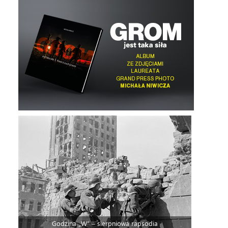
Godzina „W” – sierpniowa rapsodia