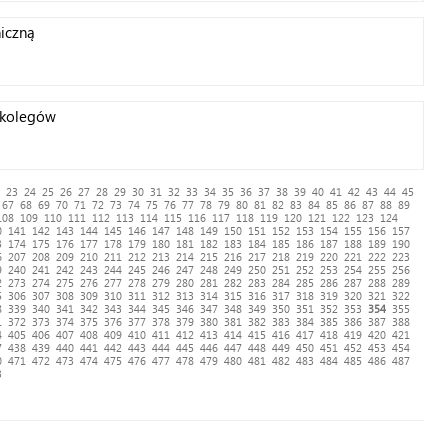
niczną
 kolegów
23
24
25
26
27
28
29
30
31
32
33
34
35
36
37
38
39
40
41
42
43
44
45
67
68
69
70
71
72
73
74
75
76
77
78
79
80
81
82
83
84
85
86
87
88
89
108
109
110
111
112
113
114
115
116
117
118
119
120
121
122
123
124
0
141
142
143
144
145
146
147
148
149
150
151
152
153
154
155
156
157
3
174
175
176
177
178
179
180
181
182
183
184
185
186
187
188
189
190
6
207
208
209
210
211
212
213
214
215
216
217
218
219
220
221
222
223
9
240
241
242
243
244
245
246
247
248
249
250
251
252
253
254
255
256
2
273
274
275
276
277
278
279
280
281
282
283
284
285
286
287
288
289
5
306
307
308
309
310
311
312
313
314
315
316
317
318
319
320
321
322
8
339
340
341
342
343
344
345
346
347
348
349
350
351
352
353
354
355
1
372
373
374
375
376
377
378
379
380
381
382
383
384
385
386
387
388
4
405
406
407
408
409
410
411
412
413
414
415
416
417
418
419
420
421
7
438
439
440
441
442
443
444
445
446
447
448
449
450
451
452
453
454
0
471
472
473
474
475
476
477
478
479
480
481
482
483
484
485
486
487
3