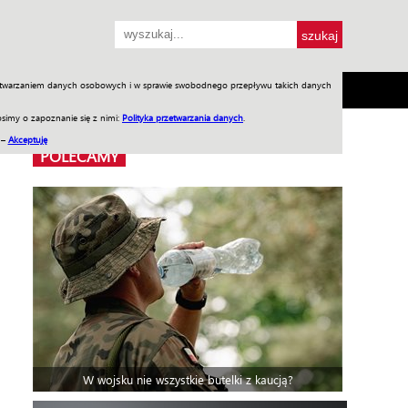
przetwarzaniem danych osobowych i w sprawie swobodnego przepływu takich danych
SH
SKLEP
Jednodniówki
Praca w WIW
simy o zapoznanie się z nimi:
Polityka przetwarzania danych
.
 –
Akceptuję
POLECAMY
W wojsku nie wszystkie butelki z kaucją?