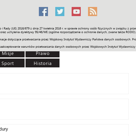
o i Rady (UE) 2016/679 z dnia 27 kwietnia 2016 r. w sprawie ochrony osób fizycznych w związku z 
Świat
Społeczność
Sport
Historia
Galerie
Wideo
ENGLI
oraz uchylenia dyrektywy 95/46/WE (ogólne rozporządzenie o ochronie danych, zwane także RODO).
acje dotyczące przetwarzania przez Wojskowy Instytut Wydawniczy Państwa danych osobowych. Pro
zaakceptowanie warunków przetwarzania danych osobowych przez Wojskowych Instytut Wydawniczy
Misje
Prawo
Sport
Historia
dury