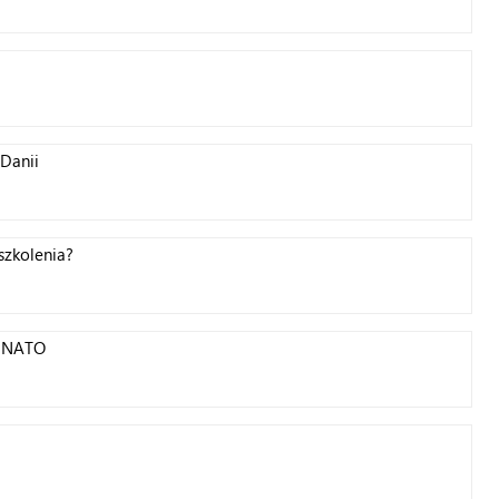
 Danii
zkolenia?
h NATO