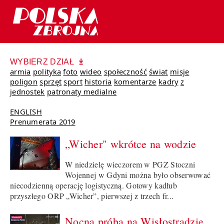
WYBIERZ DZIAŁ
armia
polityka
foto
wideo
społeczność
świat
misje
poligon
sprzęt
sport
historia
komentarze
kadry
z
jednostek
patronaty medialne
ENGLISH
Prenumerata 2019
„Wicher" wkrótce na wodzie
W niedzielę wieczorem w PGZ Stoczni
Wojennej w Gdyni można było obserwować
niecodzienną operację logistyczną. Gotowy kadłub
przyszłego ORP „Wicher”, pierwszej z trzech fr...
Nocna próba na Wisłostradzie