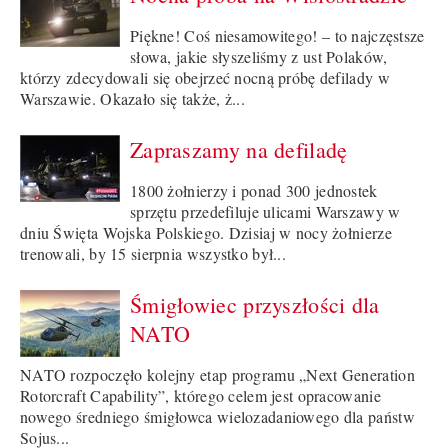
Piękne! Coś niesamowitego! – to najczęstsze
słowa, jakie słyszeliśmy z ust Polaków,
którzy zdecydowali się obejrzeć nocną próbę defilady w
Warszawie. Okazało się także, ż...
Zapraszamy na defiladę
1800 żołnierzy i ponad 300 jednostek
sprzętu przedefiluje ulicami Warszawy w
dniu Święta Wojska Polskiego. Dzisiaj w nocy żołnierze
trenowali, by 15 sierpnia wszystko był...
Śmigłowiec przyszłości dla
NATO
NATO rozpoczęło kolejny etap programu „Next Generation
Rotorcraft Capability”, którego celem jest opracowanie
nowego średniego śmigłowca wielozadaniowego dla państw
Sojus...