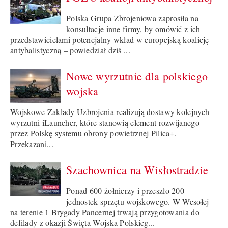
Polska Grupa Zbrojeniowa zaprosiła na
konsultacje inne firmy, by omówić z ich
przedstawicielami potencjalny wkład w europejską koalicję
antybalistyczną – powiedział dziś ...
Nowe wyrzutnie dla polskiego
wojska
Wojskowe Zakłady Uzbrojenia realizują dostawy kolejnych
wyrzutni iLauncher, które stanowią element rozwijanego
przez Polskę systemu obrony powietrznej Pilica+.
Przekazani...
Szachownica na Wisłostradzie
Ponad 600 żołnierzy i przeszło 200
jednostek sprzętu wojskowego. W Wesołej
na terenie 1 Brygady Pancernej trwają przygotowania do
defilady z okazji Święta Wojska Polskieg...