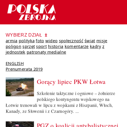
WYBIERZ DZIAŁ
armia
polityka
foto
wideo
społeczność
świat
misje
poligon
sprzęt
sport
historia
komentarze
kadry
z
jednostek
patronaty medialne
ENGLISH
Prenumerata 2019
Gorący lipiec PKW Łotwa
Szkolenie taktyczne i ogniowe – żołnierze
polskiego kontyngentu wojskowego na
Łotwie trenowali w lipcu z wojskami z Hiszpanii, Włoch,
Kanady, ze Słowenii i z Czarnogóry. ...
PGZ o koalicji antybalistycznej