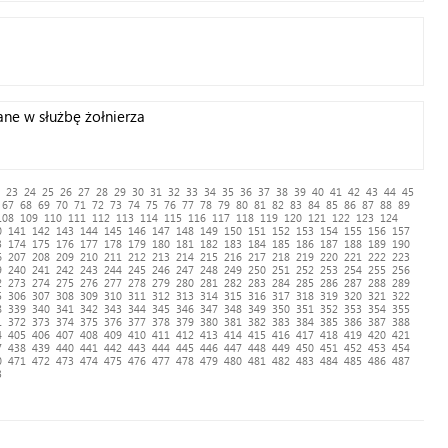
ane w służbę żołnierza
23
24
25
26
27
28
29
30
31
32
33
34
35
36
37
38
39
40
41
42
43
44
45
67
68
69
70
71
72
73
74
75
76
77
78
79
80
81
82
83
84
85
86
87
88
89
108
109
110
111
112
113
114
115
116
117
118
119
120
121
122
123
124
0
141
142
143
144
145
146
147
148
149
150
151
152
153
154
155
156
157
3
174
175
176
177
178
179
180
181
182
183
184
185
186
187
188
189
190
6
207
208
209
210
211
212
213
214
215
216
217
218
219
220
221
222
223
9
240
241
242
243
244
245
246
247
248
249
250
251
252
253
254
255
256
2
273
274
275
276
277
278
279
280
281
282
283
284
285
286
287
288
289
5
306
307
308
309
310
311
312
313
314
315
316
317
318
319
320
321
322
8
339
340
341
342
343
344
345
346
347
348
349
350
351
352
353
354
355
1
372
373
374
375
376
377
378
379
380
381
382
383
384
385
386
387
388
4
405
406
407
408
409
410
411
412
413
414
415
416
417
418
419
420
421
7
438
439
440
441
442
443
444
445
446
447
448
449
450
451
452
453
454
0
471
472
473
474
475
476
477
478
479
480
481
482
483
484
485
486
487
3