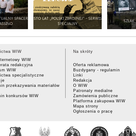
TUALNY SPACER
STO LAT „POLSKI ZBROJNEJ” - SERWIS
SZLAK
ASSINO
SPECJALNY
ictwa WIW
Na skróty
nternetowy WIW
rata redakcyjna
Oferta reklamowa
ism WIW
Buzdygany - regulamin
ctwa specjalistyczne
Linki
cje
Redakcja
in przekazywania materiałów
O WIW
Patronaty medialne
min konkursów WIW
Zamówienia publiczne
Platforma zakupowa WIW
Mapa strony
Ogłoszenia o pracę