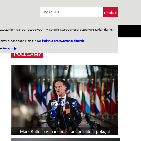
przetwarzaniem danych osobowych i w sprawie swobodnego przepływu takich danych
SH
SKLEP
Jednodniówki
Praca w WIW
simy o zapoznanie się z nimi:
Polityka przetwarzania danych
.
 –
Akceptuję
POLECAMY
Mark Rutte: nasza jedność fundamentem pokoju!