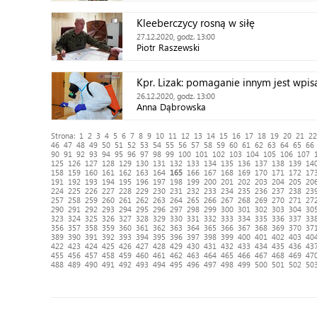
Kleeberczycy rosną w siłę
27.12.2020, godz. 13:00
Piotr Raszewski
Kpr. Lizak: pomaganie innym jest wpis
26.12.2020, godz. 13:00
Anna Dąbrowska
Strona:
1
2
3
4
5
6
7
8
9
10
11
12
13
14
15
16
17
18
19
20
21
22
46
47
48
49
50
51
52
53
54
55
56
57
58
59
60
61
62
63
64
65
66
90
91
92
93
94
95
96
97
98
99
100
101
102
103
104
105
106
107
125
126
127
128
129
130
131
132
133
134
135
136
137
138
139
14
158
159
160
161
162
163
164
165
166
167
168
169
170
171
172
17
191
192
193
194
195
196
197
198
199
200
201
202
203
204
205
20
224
225
226
227
228
229
230
231
232
233
234
235
236
237
238
23
257
258
259
260
261
262
263
264
265
266
267
268
269
270
271
27
290
291
292
293
294
295
296
297
298
299
300
301
302
303
304
30
323
324
325
326
327
328
329
330
331
332
333
334
335
336
337
33
356
357
358
359
360
361
362
363
364
365
366
367
368
369
370
37
389
390
391
392
393
394
395
396
397
398
399
400
401
402
403
40
422
423
424
425
426
427
428
429
430
431
432
433
434
435
436
43
455
456
457
458
459
460
461
462
463
464
465
466
467
468
469
47
488
489
490
491
492
493
494
495
496
497
498
499
500
501
502
50