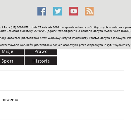
o i Rady (UE) 2016/679 z dnia 27 kwietnia 2016 r. w sprawie ochrony osób fizycznych w związku z 
Świat
Społeczność
Sport
Historia
Galerie
Wideo
ENGLI
oraz uchylenia dyrektywy 95/46/WE (ogólne rozporządzenie o ochronie danych, zwane także RODO).
acje dotyczące przetwarzania przez Wojskowy Instytut Wydawniczy Państwa danych osobowych. Pro
zaakceptowanie warunków przetwarzania danych osobowych przez Wojskowych Instytut Wydawniczy
Misje
Prawo
Sport
Historia
o nowemu