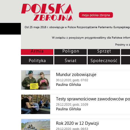
moja polska zbrojna
Od 25 maja 2018 r. obowiązuje w Polsce Rozporządzenie Parlamentu Europejskieg
Armia
Poligon
Sprzęt
Misje
Polityka
Prawo
W związku z powyższym przygotowaliśmy dla Państwa inform
Prosimy o 
Armia
Poligon
Sprzęt
Polityka
Świat
Społeczność
Mundur zobowiązuje
30.12.2020, godz. 07:02
Paulina Glińska
Testy sprawnościowe zawodowców p
29.12.2020, godz. 10:09
Paulina Glińska
Rok 2020 w 12 Dywizji
29.12.2020, godz. 06:53