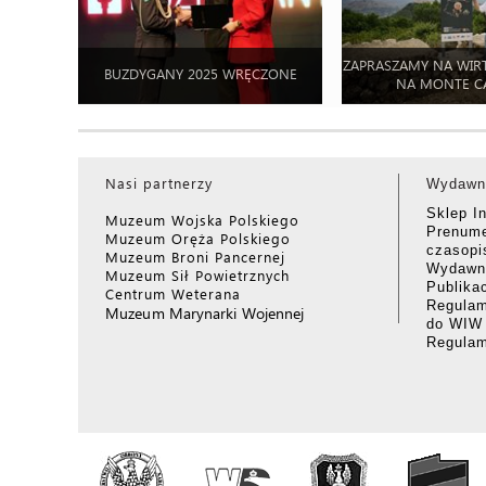
ZAPRASZAMY NA WIR
BUZDYGANY 2025 WRĘCZONE
NA MONTE C
Nasi partnerzy
Wydawn
Sklep I
Muzeum Wojska Polskiego
Prenume
Muzeum Oręża Polskiego
czasop
Muzeum Broni Pancernej
Wydawni
Muzeum Sił Powietrznych
Publika
Centrum Weterana
Regulam
Muzeum Marynarki Wojennej
do WIW
Regula