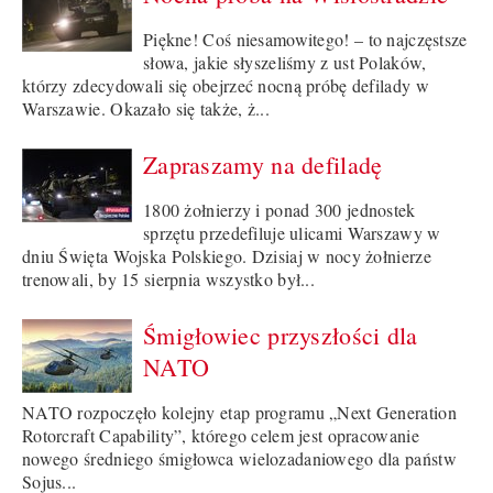
Piękne! Coś niesamowitego! – to najczęstsze
słowa, jakie słyszeliśmy z ust Polaków,
którzy zdecydowali się obejrzeć nocną próbę defilady w
Warszawie. Okazało się także, ż...
Zapraszamy na defiladę
1800 żołnierzy i ponad 300 jednostek
sprzętu przedefiluje ulicami Warszawy w
dniu Święta Wojska Polskiego. Dzisiaj w nocy żołnierze
trenowali, by 15 sierpnia wszystko był...
Śmigłowiec przyszłości dla
NATO
NATO rozpoczęło kolejny etap programu „Next Generation
Rotorcraft Capability”, którego celem jest opracowanie
nowego średniego śmigłowca wielozadaniowego dla państw
Sojus...