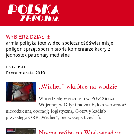
WYBIERZ DZIAŁ
armia
polityka
foto
wideo
społeczność
świat
misje
poligon
sprzęt
sport
historia
komentarze
kadry
z
jednostek
patronaty medialne
ENGLISH
Prenumerata 2019
„Wicher" wkrótce na wodzie
W niedzielę wieczorem w PGZ Stoczni
Wojennej w Gdyni można było obserwować
niecodzienną operację logistyczną. Gotowy kadłub
przyszłego ORP „Wicher”, pierwszej z trzech fr...
Nocna próba na Wisłostradzie