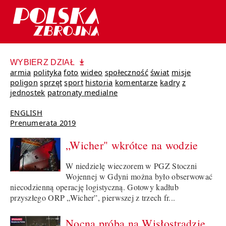
WYBIERZ DZIAŁ
armia
polityka
foto
wideo
społeczność
świat
misje
poligon
sprzęt
sport
historia
komentarze
kadry
z
jednostek
patronaty medialne
ENGLISH
Prenumerata 2019
„Wicher" wkrótce na wodzie
W niedzielę wieczorem w PGZ Stoczni
Wojennej w Gdyni można było obserwować
niecodzienną operację logistyczną. Gotowy kadłub
przyszłego ORP „Wicher”, pierwszej z trzech fr...
Nocna próba na Wisłostradzie