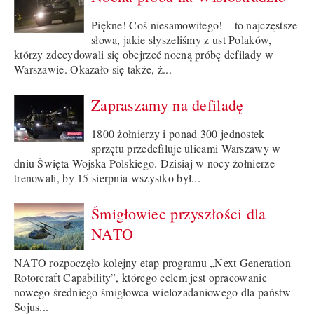
Piękne! Coś niesamowitego! – to najczęstsze
słowa, jakie słyszeliśmy z ust Polaków,
którzy zdecydowali się obejrzeć nocną próbę defilady w
Warszawie. Okazało się także, ż...
Zapraszamy na defiladę
1800 żołnierzy i ponad 300 jednostek
sprzętu przedefiluje ulicami Warszawy w
dniu Święta Wojska Polskiego. Dzisiaj w nocy żołnierze
trenowali, by 15 sierpnia wszystko był...
Śmigłowiec przyszłości dla
NATO
NATO rozpoczęło kolejny etap programu „Next Generation
Rotorcraft Capability”, którego celem jest opracowanie
nowego średniego śmigłowca wielozadaniowego dla państw
Sojus...