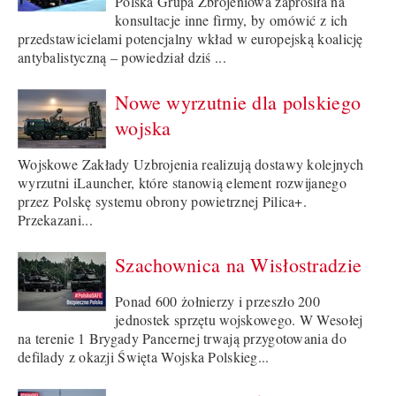
Polska Grupa Zbrojeniowa zaprosiła na
konsultacje inne firmy, by omówić z ich
przedstawicielami potencjalny wkład w europejską koalicję
antybalistyczną – powiedział dziś ...
Nowe wyrzutnie dla polskiego
wojska
Wojskowe Zakłady Uzbrojenia realizują dostawy kolejnych
wyrzutni iLauncher, które stanowią element rozwijanego
przez Polskę systemu obrony powietrznej Pilica+.
Przekazani...
Szachownica na Wisłostradzie
Ponad 600 żołnierzy i przeszło 200
jednostek sprzętu wojskowego. W Wesołej
na terenie 1 Brygady Pancernej trwają przygotowania do
defilady z okazji Święta Wojska Polskieg...