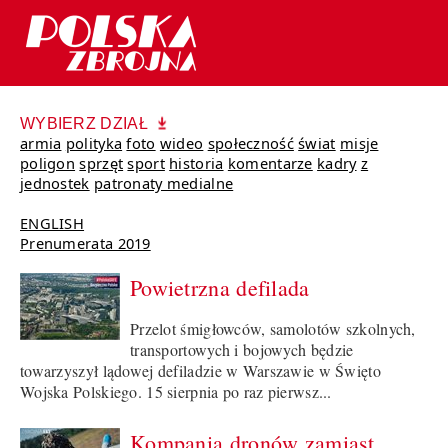
WYBIERZ DZIAŁ
armia
polityka
foto
wideo
społeczność
świat
misje
poligon
sprzęt
sport
historia
komentarze
kadry
z
jednostek
patronaty medialne
ENGLISH
Prenumerata 2019
Powietrzna defilada
Przelot śmigłowców, samolotów szkolnych,
transportowych i bojowych będzie
towarzyszył lądowej defiladzie w Warszawie w Święto
Wojska Polskiego. 15 sierpnia po raz pierwsz...
Kompania dronów zamiast