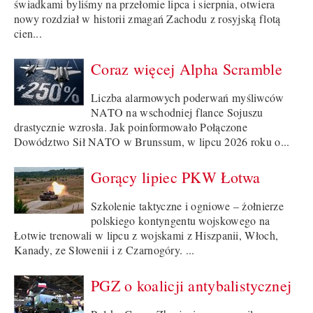
świadkami byliśmy na przełomie lipca i sierpnia, otwiera
nowy rozdział w historii zmagań Zachodu z rosyjską flotą
cien...
Coraz więcej Alpha Scramble
Liczba alarmowych poderwań myśliwców
NATO na wschodniej flance Sojuszu
drastycznie wzrosła. Jak poinformowało Połączone
Dowództwo Sił NATO w Brunssum, w lipcu 2026 roku o...
Gorący lipiec PKW Łotwa
Szkolenie taktyczne i ogniowe – żołnierze
polskiego kontyngentu wojskowego na
Łotwie trenowali w lipcu z wojskami z Hiszpanii, Włoch,
Kanady, ze Słowenii i z Czarnogóry. ...
PGZ o koalicji antybalistycznej