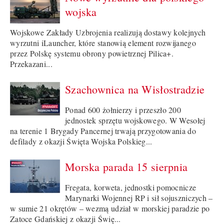
wojska
Wojskowe Zakłady Uzbrojenia realizują dostawy kolejnych
wyrzutni iLauncher, które stanowią element rozwijanego
przez Polskę systemu obrony powietrznej Pilica+.
Przekazani...
Szachownica na Wisłostradzie
Ponad 600 żołnierzy i przeszło 200
jednostek sprzętu wojskowego. W Wesołej
na terenie 1 Brygady Pancernej trwają przygotowania do
defilady z okazji Święta Wojska Polskieg...
Morska parada 15 sierpnia
Fregata, korweta, jednostki pomocnicze
Marynarki Wojennej RP i sił sojuszniczych –
w sumie 21 okrętów – wezmą udział w morskiej paradzie po
Zatoce Gdańskiej z okazji Świę...