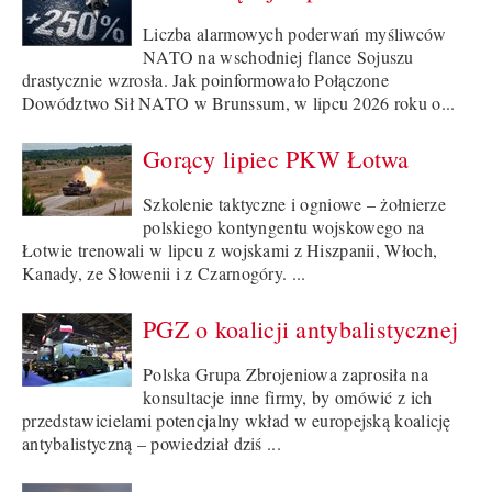
Liczba alarmowych poderwań myśliwców
NATO na wschodniej flance Sojuszu
drastycznie wzrosła. Jak poinformowało Połączone
Dowództwo Sił NATO w Brunssum, w lipcu 2026 roku o...
Gorący lipiec PKW Łotwa
Szkolenie taktyczne i ogniowe – żołnierze
polskiego kontyngentu wojskowego na
Łotwie trenowali w lipcu z wojskami z Hiszpanii, Włoch,
Kanady, ze Słowenii i z Czarnogóry. ...
PGZ o koalicji antybalistycznej
Polska Grupa Zbrojeniowa zaprosiła na
konsultacje inne firmy, by omówić z ich
przedstawicielami potencjalny wkład w europejską koalicję
antybalistyczną – powiedział dziś ...