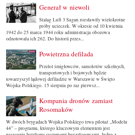
Generał w niewoli
Stalag Luft 3 Sagan rozsławiły wielokrotne
próby ucieczek. W okresie od 10 kwietnia
1942 do 25 marca 1944 roku administracja obozowa
odnotowała ich 262. Do historii przes...
Powietrzna defilada
Przelot śmigłowców, samolotów szkolnych,
transportowych i bojowych będzie
towarzyszył lądowej defiladzie w Warszawie w Święto
Wojska Polskiego. 15 sierpnia po raz pierwsz...
Kompania dronów zamiast
Rosomaków
W dwóch brygadach Wojska Polskiego trwa pilotaż „Modelu
44” – programu, którego kluczowym elementem jest
nasycenie batalionu systemami bezzałogowymi. Jedną z