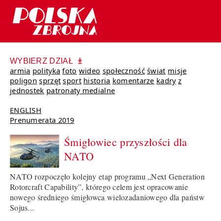
WYBIERZ DZIAŁ
armia
polityka
foto
wideo
społeczność
świat
misje
poligon
sprzęt
sport
historia
komentarze
kadry
z
jednostek
patronaty medialne
ENGLISH
Prenumerata 2019
Śmigłowiec przyszłości dla
NATO
NATO rozpoczęło kolejny etap programu „Next Generation
Rotorcraft Capability”, którego celem jest opracowanie
nowego średniego śmigłowca wielozadaniowego dla państw
Sojus...