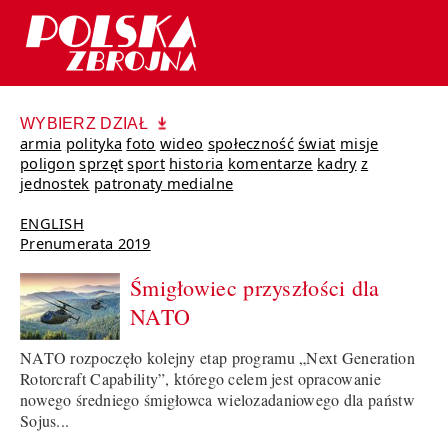
WYBIERZ DZIAŁ
armia
polityka
foto
wideo
społeczność
świat
misje
poligon
sprzęt
sport
historia
komentarze
kadry
z
jednostek
patronaty medialne
ENGLISH
Prenumerata 2019
Śmigłowiec przyszłości dla
NATO
NATO rozpoczęło kolejny etap programu „Next Generation
Rotorcraft Capability”, którego celem jest opracowanie
nowego średniego śmigłowca wielozadaniowego dla państw
Sojus...