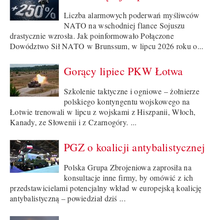
Liczba alarmowych poderwań myśliwców
NATO na wschodniej flance Sojuszu
drastycznie wzrosła. Jak poinformowało Połączone
Dowództwo Sił NATO w Brunssum, w lipcu 2026 roku o...
Gorący lipiec PKW Łotwa
Szkolenie taktyczne i ogniowe – żołnierze
polskiego kontyngentu wojskowego na
Łotwie trenowali w lipcu z wojskami z Hiszpanii, Włoch,
Kanady, ze Słowenii i z Czarnogóry. ...
PGZ o koalicji antybalistycznej
Polska Grupa Zbrojeniowa zaprosiła na
konsultacje inne firmy, by omówić z ich
przedstawicielami potencjalny wkład w europejską koalicję
antybalistyczną – powiedział dziś ...