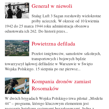
Generał w niewoli
Stalag Luft 3 Sagan rozsławiły wielokrotne
próby ucieczek. W okresie od 10 kwietnia
1942 do 25 marca 1944 roku administracja obozowa
odnotowała ich 262. Do historii przes...
Powietrzna defilada
Przelot śmigłowców, samolotów szkolnych,
transportowych i bojowych będzie
towarzyszył lądowej defiladzie w Warszawie w Święto
Wojska Polskiego. 15 sierpnia po raz pierwsz...
Kompania dronów zamiast
Rosomaków
W dwóch brygadach Wojska Polskiego trwa pilotaż „Modelu
44” – programu, którego kluczowym elementem jest
nasycenie batalionu systemami bezzałogowymi. Jedną z