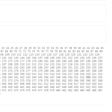
23
24
25
26
27
28
29
30
31
32
33
34
35
36
37
38
39
40
41
42
43
44
45
67
68
69
70
71
72
73
74
75
76
77
78
79
80
81
82
83
84
85
86
87
88
89
108
109
110
111
112
113
114
115
116
117
118
119
120
121
122
123
124
0
141
142
143
144
145
146
147
148
149
150
151
152
153
154
155
156
157
3
174
175
176
177
178
179
180
181
182
183
184
185
186
187
188
189
190
6
207
208
209
210
211
212
213
214
215
216
217
218
219
220
221
222
223
9
240
241
242
243
244
245
246
247
248
249
250
251
252
253
254
255
256
2
273
274
275
276
277
278
279
280
281
282
283
284
285
286
287
288
289
5
306
307
308
309
310
311
312
313
314
315
316
317
318
319
320
321
322
8
339
340
341
342
343
344
345
346
347
348
349
350
351
352
353
354
355
1
372
373
374
375
376
377
378
379
380
381
382
383
384
385
386
387
388
4
405
406
407
408
409
410
411
412
413
414
415
416
417
418
419
420
421
7
438
439
440
441
442
443
444
445
446
447
448
449
450
451
452
453
454
0
471
472
473
474
475
476
477
478
479
480
481
482
483
484
485
486
487
3