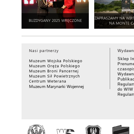
ZAPRASZAMY NA WIR
BUZDYGANY 2025 WRĘCZONE
NA MONTE C
Nasi partnerzy
Wydawn
Sklep I
Muzeum Wojska Polskiego
Prenume
Muzeum Oręża Polskiego
czasop
Muzeum Broni Pancernej
Wydawni
Muzeum Sił Powietrznych
Publika
Centrum Weterana
Regulam
Muzeum Marynarki Wojennej
do WIW
Regula