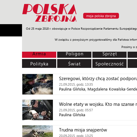
moja polska zbrojna
Od 25 maja 2018 r. obowiązuje w Polsce Rozporządzenie Parlamentu Europejskieg
Armia
Poligon
Sprzęt
Misje
Polityka
Prawo
W związku z powyższym przygotowaliśmy dla Państwa inform
Prosimy o 
Armia
Poligon
Sprzęt
Polityka
Świat
Społeczność
Szeregowi, którzy chcą zostać podpor
21.09.2015, godz. 13:35
Paulina Glińska, Magdalena Kowalska-Send
Wolne etaty w wojsku. Kto ma szanse 
21.09.2015, godz. 05:57
Paulina Glińska
Trudna misja snajperów
20.09.2015, godz. 13:25