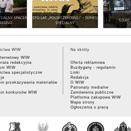
TUALNY SPACER
STO LAT „POLSKI ZBROJNEJ” - SERWIS
SZLAK
ASSINO
SPECJALNY
ictwa WIW
Na skróty
nternetowy WIW
rata redakcyjna
Oferta reklamowa
ism WIW
Buzdygany - regulamin
ctwa specjalistyczne
Linki
cje
Redakcja
in przekazywania materiałów
O WIW
Patronaty medialne
min konkursów WIW
Zamówienia publiczne
Platforma zakupowa WIW
Mapa strony
Ogłoszenia o pracę