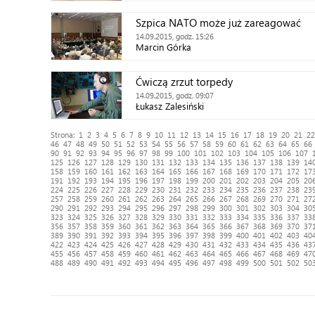
Szpica NATO może już zareagować
14.09.2015, godz. 15:26
Marcin Górka
Ćwiczą zrzut torpedy
14.09.2015, godz. 09:07
Łukasz Zalesiński
Strona:
1
2
3
4
5
6
7
8
9
10
11
12
13
14
15
16
17
18
19
20
21
22
46
47
48
49
50
51
52
53
54
55
56
57
58
59
60
61
62
63
64
65
66
90
91
92
93
94
95
96
97
98
99
100
101
102
103
104
105
106
107
125
126
127
128
129
130
131
132
133
134
135
136
137
138
139
14
158
159
160
161
162
163
164
165
166
167
168
169
170
171
172
17
191
192
193
194
195
196
197
198
199
200
201
202
203
204
205
20
224
225
226
227
228
229
230
231
232
233
234
235
236
237
238
23
257
258
259
260
261
262
263
264
265
266
267
268
269
270
271
27
290
291
292
293
294
295
296
297
298
299
300
301
302
303
304
30
323
324
325
326
327
328
329
330
331
332
333
334
335
336
337
33
356
357
358
359
360
361
362
363
364
365
366
367
368
369
370
37
389
390
391
392
393
394
395
396
397
398
399
400
401
402
403
40
422
423
424
425
426
427
428
429
430
431
432
433
434
435
436
43
455
456
457
458
459
460
461
462
463
464
465
466
467
468
469
47
488
489
490
491
492
493
494
495
496
497
498
499
500
501
502
50