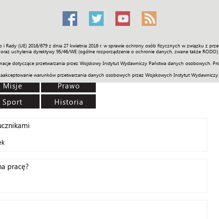
o i Rady (UE) 2016/679 z dnia 27 kwietnia 2016 r. w sprawie ochrony osób fizycznych w związku z 
Świat
Społeczność
Sport
Historia
Galerie
Wideo
ENGLI
oraz uchylenia dyrektywy 95/46/WE (ogólne rozporządzenie o ochronie danych, zwane także RODO).
acje dotyczące przetwarzania przez Wojskowy Instytut Wydawniczy Państwa danych osobowych. Pro
zaakceptowanie warunków przetwarzania danych osobowych przez Wojskowych Instytut Wydawniczy
Misje
Prawo
Sport
Historia
ucznikami
ek
na pracę?