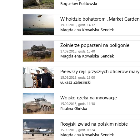
Bogusław Politowski
W hołdzie bohaterom „Market Garden
19.09.2015, godz. 14:32
Magdalena Kowalska-Sendek
Żołnierze poparzeni na poligonie
17.09.2015, godz. 13:40
Magdalena Kowalska-Sendek
Pierwszy rejs przyszłych oficerów mary
15.09.2015, godz. 13:00
Łukasz Zalesiński
Wojsko czeka na innowacje
15.09.2015, godz. 11:38
Paulina Glińska
Rosyjski zwiad na polskim niebie
15.09.2015, godz. 09:24
Magdalena Kowalska-Sendek