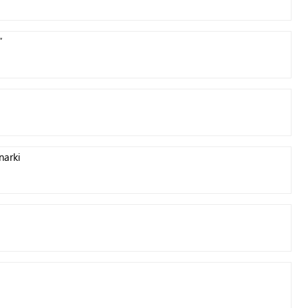
”
narki