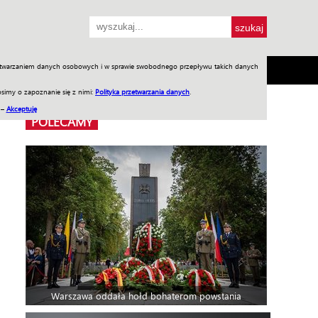
przetwarzaniem danych osobowych i w sprawie swobodnego przepływu takich danych
SH
SKLEP
Jednodniówki
Praca w WIW
simy o zapoznanie się z nimi:
Polityka przetwarzania danych
.
 –
Akceptuję
POLECAMY
Warszawa oddała hołd bohaterom powstania