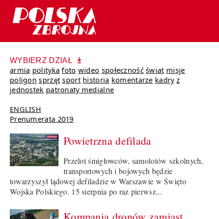
WYBIERZ DZIAŁ
armia
polityka
foto
wideo
społeczność
świat
misje
poligon
sprzęt
sport
historia
komentarze
kadry
z
jednostek
patronaty medialne
ENGLISH
Prenumerata 2019
Powietrzna defilada
Przelot śmigłowców, samolotów szkolnych,
transportowych i bojowych będzie
towarzyszył lądowej defiladzie w Warszawie w Święto
Wojska Polskiego. 15 sierpnia po raz pierwsz...
Kompania dronów zamiast