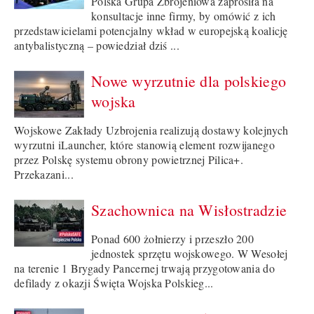
Polska Grupa Zbrojeniowa zaprosiła na
konsultacje inne firmy, by omówić z ich
przedstawicielami potencjalny wkład w europejską koalicję
antybalistyczną – powiedział dziś ...
Nowe wyrzutnie dla polskiego
wojska
Wojskowe Zakłady Uzbrojenia realizują dostawy kolejnych
wyrzutni iLauncher, które stanowią element rozwijanego
przez Polskę systemu obrony powietrznej Pilica+.
Przekazani...
Szachownica na Wisłostradzie
Ponad 600 żołnierzy i przeszło 200
jednostek sprzętu wojskowego. W Wesołej
na terenie 1 Brygady Pancernej trwają przygotowania do
defilady z okazji Święta Wojska Polskieg...