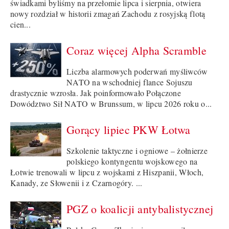
świadkami byliśmy na przełomie lipca i sierpnia, otwiera
nowy rozdział w historii zmagań Zachodu z rosyjską flotą
cien...
Coraz więcej Alpha Scramble
Liczba alarmowych poderwań myśliwców
NATO na wschodniej flance Sojuszu
drastycznie wzrosła. Jak poinformowało Połączone
Dowództwo Sił NATO w Brunssum, w lipcu 2026 roku o...
Gorący lipiec PKW Łotwa
Szkolenie taktyczne i ogniowe – żołnierze
polskiego kontyngentu wojskowego na
Łotwie trenowali w lipcu z wojskami z Hiszpanii, Włoch,
Kanady, ze Słowenii i z Czarnogóry. ...
PGZ o koalicji antybalistycznej