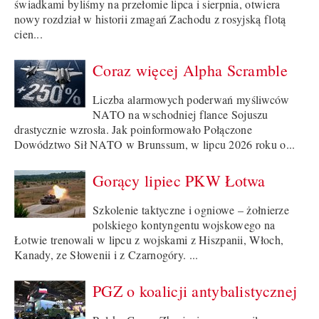
świadkami byliśmy na przełomie lipca i sierpnia, otwiera
nowy rozdział w historii zmagań Zachodu z rosyjską flotą
cien...
Coraz więcej Alpha Scramble
Liczba alarmowych poderwań myśliwców
NATO na wschodniej flance Sojuszu
drastycznie wzrosła. Jak poinformowało Połączone
Dowództwo Sił NATO w Brunssum, w lipcu 2026 roku o...
Gorący lipiec PKW Łotwa
Szkolenie taktyczne i ogniowe – żołnierze
polskiego kontyngentu wojskowego na
Łotwie trenowali w lipcu z wojskami z Hiszpanii, Włoch,
Kanady, ze Słowenii i z Czarnogóry. ...
PGZ o koalicji antybalistycznej