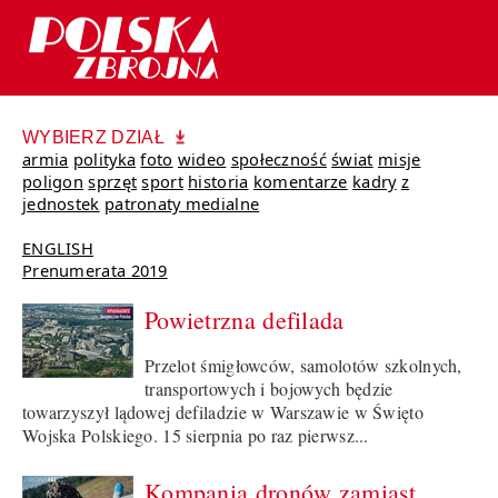
WYBIERZ DZIAŁ
armia
polityka
foto
wideo
społeczność
świat
misje
poligon
sprzęt
sport
historia
komentarze
kadry
z
jednostek
patronaty medialne
ENGLISH
Prenumerata 2019
Powietrzna defilada
Przelot śmigłowców, samolotów szkolnych,
transportowych i bojowych będzie
towarzyszył lądowej defiladzie w Warszawie w Święto
Wojska Polskiego. 15 sierpnia po raz pierwsz...
Kompania dronów zamiast