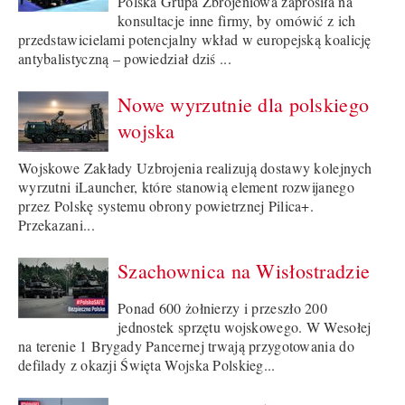
Polska Grupa Zbrojeniowa zaprosiła na
konsultacje inne firmy, by omówić z ich
przedstawicielami potencjalny wkład w europejską koalicję
antybalistyczną – powiedział dziś ...
Nowe wyrzutnie dla polskiego
wojska
Wojskowe Zakłady Uzbrojenia realizują dostawy kolejnych
wyrzutni iLauncher, które stanowią element rozwijanego
przez Polskę systemu obrony powietrznej Pilica+.
Przekazani...
Szachownica na Wisłostradzie
Ponad 600 żołnierzy i przeszło 200
jednostek sprzętu wojskowego. W Wesołej
na terenie 1 Brygady Pancernej trwają przygotowania do
defilady z okazji Święta Wojska Polskieg...