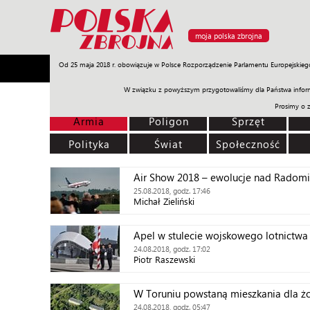
moja polska zbrojna
Od 25 maja 2018 r. obowiązuje w Polsce Rozporządzenie Parlamentu Europejskieg
Armia
Poligon
Sprzęt
Misje
Polityka
Prawo
W związku z powyższym przygotowaliśmy dla Państwa inform
Prosimy o 
Armia
Poligon
Sprzęt
Polityka
Świat
Społeczność
Air Show 2018 – ewolucje nad Radom
25.08.2018, godz. 17:46
Michał Zieliński
Apel w stulecie wojskowego lotnictwa
24.08.2018, godz. 17:02
Piotr Raszewski
W Toruniu powstaną mieszkania dla żo
24.08.2018, godz. 05:47