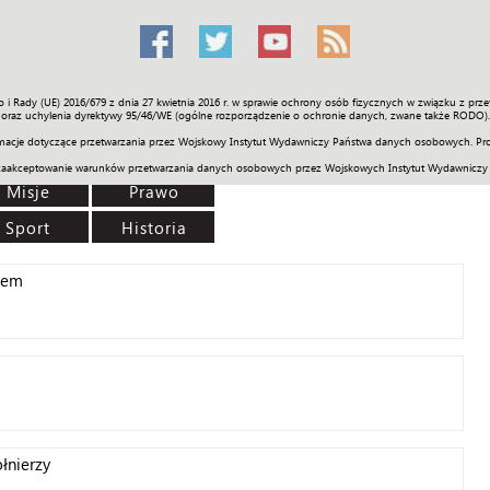
o i Rady (UE) 2016/679 z dnia 27 kwietnia 2016 r. w sprawie ochrony osób fizycznych w związku z 
Świat
Społeczność
Sport
Historia
Galerie
Wideo
ENGLI
oraz uchylenia dyrektywy 95/46/WE (ogólne rozporządzenie o ochronie danych, zwane także RODO).
acje dotyczące przetwarzania przez Wojskowy Instytut Wydawniczy Państwa danych osobowych. Pro
zaakceptowanie warunków przetwarzania danych osobowych przez Wojskowych Instytut Wydawniczy
Misje
Prawo
Sport
Historia
iem
łnierzy