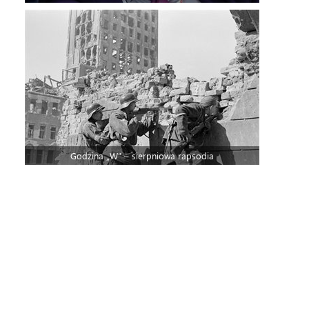
Godzina „W” – sierpniowa rapsodia