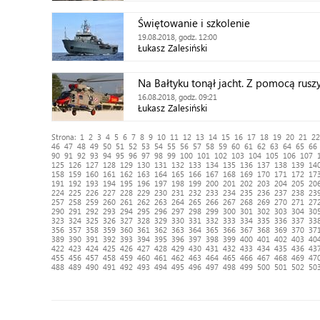
Świętowanie i szkolenie
19.08.2018, godz. 12:00
Łukasz Zalesiński
Na Bałtyku tonął jacht. Z pomocą ruszy
16.08.2018, godz. 09:21
Łukasz Zalesiński
Strona:
1
2
3
4
5
6
7
8
9
10
11
12
13
14
15
16
17
18
19
20
21
22
46
47
48
49
50
51
52
53
54
55
56
57
58
59
60
61
62
63
64
65
66
90
91
92
93
94
95
96
97
98
99
100
101
102
103
104
105
106
107
125
126
127
128
129
130
131
132
133
134
135
136
137
138
139
14
158
159
160
161
162
163
164
165
166
167
168
169
170
171
172
17
191
192
193
194
195
196
197
198
199
200
201
202
203
204
205
20
224
225
226
227
228
229
230
231
232
233
234
235
236
237
238
23
257
258
259
260
261
262
263
264
265
266
267
268
269
270
271
27
290
291
292
293
294
295
296
297
298
299
300
301
302
303
304
30
323
324
325
326
327
328
329
330
331
332
333
334
335
336
337
33
356
357
358
359
360
361
362
363
364
365
366
367
368
369
370
37
389
390
391
392
393
394
395
396
397
398
399
400
401
402
403
40
422
423
424
425
426
427
428
429
430
431
432
433
434
435
436
43
455
456
457
458
459
460
461
462
463
464
465
466
467
468
469
47
488
489
490
491
492
493
494
495
496
497
498
499
500
501
502
50