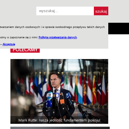
przetwarzaniem danych osobowych i w sprawie swobodnego przepływu takich danych
SH
SKLEP
Jednodniówki
Praca w WIW
simy o zapoznanie się z nimi:
Polityka przetwarzania danych
.
 –
Akceptuję
POLECAMY
Mark Rutte: nasza jedność fundamentem pokoju!