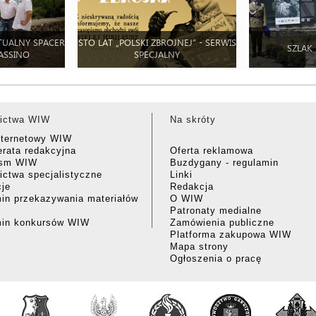
TUALNY SPACER
STO LAT „POLSKI ZBROJNEJ” - SERWIS
SZLAK
ASSINO
SPECJALNY
ictwa WIW
Na skróty
nternetowy WIW
rata redakcyjna
Oferta reklamowa
ism WIW
Buzdygany - regulamin
ctwa specjalistyczne
Linki
cje
Redakcja
in przekazywania materiałów
O WIW
Patronaty medialne
min konkursów WIW
Zamówienia publiczne
Platforma zakupowa WIW
Mapa strony
Ogłoszenia o pracę