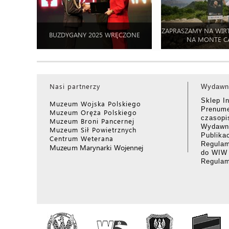
ZAPRASZAMY NA WIR
BUZDYGANY 2025 WRĘCZONE
NA MONTE C
Nasi partnerzy
Wydawn
Sklep I
Muzeum Wojska Polskiego
Prenume
Muzeum Oręża Polskiego
czasop
Muzeum Broni Pancernej
Wydawni
Muzeum Sił Powietrznych
Publika
Centrum Weterana
Regulam
Muzeum Marynarki Wojennej
do WIW
Regula