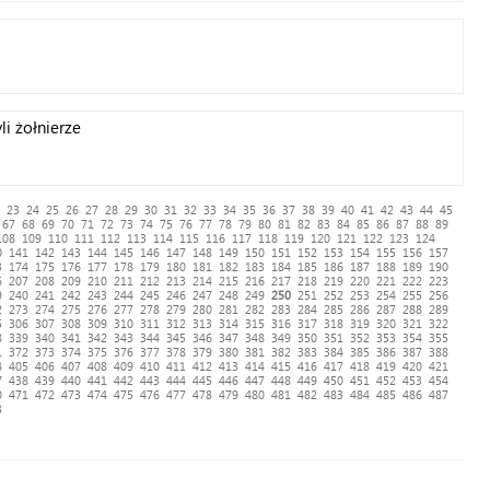
li żołnierze
23
24
25
26
27
28
29
30
31
32
33
34
35
36
37
38
39
40
41
42
43
44
45
67
68
69
70
71
72
73
74
75
76
77
78
79
80
81
82
83
84
85
86
87
88
89
108
109
110
111
112
113
114
115
116
117
118
119
120
121
122
123
124
0
141
142
143
144
145
146
147
148
149
150
151
152
153
154
155
156
157
3
174
175
176
177
178
179
180
181
182
183
184
185
186
187
188
189
190
6
207
208
209
210
211
212
213
214
215
216
217
218
219
220
221
222
223
9
240
241
242
243
244
245
246
247
248
249
250
251
252
253
254
255
256
2
273
274
275
276
277
278
279
280
281
282
283
284
285
286
287
288
289
5
306
307
308
309
310
311
312
313
314
315
316
317
318
319
320
321
322
8
339
340
341
342
343
344
345
346
347
348
349
350
351
352
353
354
355
1
372
373
374
375
376
377
378
379
380
381
382
383
384
385
386
387
388
4
405
406
407
408
409
410
411
412
413
414
415
416
417
418
419
420
421
7
438
439
440
441
442
443
444
445
446
447
448
449
450
451
452
453
454
0
471
472
473
474
475
476
477
478
479
480
481
482
483
484
485
486
487
3