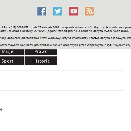
o i Rady (UE) 2016/679 z dnia 27 kwietnia 2016 r. w sprawie ochrony osób fizycznych w związku z 
Świat
Społeczność
Sport
Historia
Galerie
Wideo
ENGLI
oraz uchylenia dyrektywy 95/46/WE (ogólne rozporządzenie o ochronie danych, zwane także RODO).
acje dotyczące przetwarzania przez Wojskowy Instytut Wydawniczy Państwa danych osobowych. Pro
zaakceptowanie warunków przetwarzania danych osobowych przez Wojskowych Instytut Wydawniczy
Misje
Prawo
Sport
Historia
ek
i