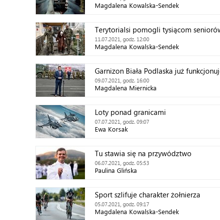
Magdalena Kowalska-Sendek
Terytorialsi pomogli tysiącom senioró
11.07.2021, godz. 12:00
Magdalena Kowalska-Sendek
Garnizon Biała Podlaska już funkcjonu
09.07.2021, godz. 16:00
Magdalena Miernicka
Loty ponad granicami
07.07.2021, godz. 09:07
Ewa Korsak
Tu stawia się na przywództwo
06.07.2021, godz. 05:53
Paulina Glińska
Sport szlifuje charakter żołnierza
05.07.2021, godz. 09:17
Magdalena Kowalska-Sendek