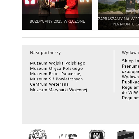
ZAPRASZAMY NA WIR
BUZDYGANY 2025 WRĘCZONE
NA MONTE C
Nasi partnerzy
Wydawn
Sklep I
Muzeum Wojska Polskiego
Prenume
Muzeum Oręża Polskiego
czasop
Muzeum Broni Pancernej
Wydawni
Muzeum Sił Powietrznych
Publika
Centrum Weterana
Regulam
Muzeum Marynarki Wojennej
do WIW
Regula