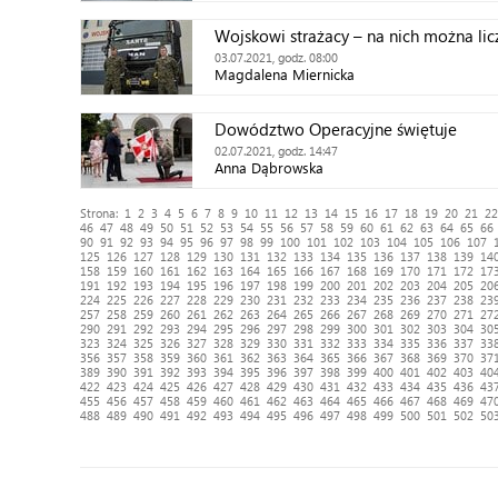
Wojskowi strażacy – na nich można lic
03.07.2021, godz. 08:00
Magdalena Miernicka
Dowództwo Operacyjne świętuje
02.07.2021, godz. 14:47
Anna Dąbrowska
Strona:
1
2
3
4
5
6
7
8
9
10
11
12
13
14
15
16
17
18
19
20
21
22
46
47
48
49
50
51
52
53
54
55
56
57
58
59
60
61
62
63
64
65
66
90
91
92
93
94
95
96
97
98
99
100
101
102
103
104
105
106
107
125
126
127
128
129
130
131
132
133
134
135
136
137
138
139
14
158
159
160
161
162
163
164
165
166
167
168
169
170
171
172
17
191
192
193
194
195
196
197
198
199
200
201
202
203
204
205
20
224
225
226
227
228
229
230
231
232
233
234
235
236
237
238
23
257
258
259
260
261
262
263
264
265
266
267
268
269
270
271
27
290
291
292
293
294
295
296
297
298
299
300
301
302
303
304
30
323
324
325
326
327
328
329
330
331
332
333
334
335
336
337
33
356
357
358
359
360
361
362
363
364
365
366
367
368
369
370
37
389
390
391
392
393
394
395
396
397
398
399
400
401
402
403
40
422
423
424
425
426
427
428
429
430
431
432
433
434
435
436
43
455
456
457
458
459
460
461
462
463
464
465
466
467
468
469
47
488
489
490
491
492
493
494
495
496
497
498
499
500
501
502
50