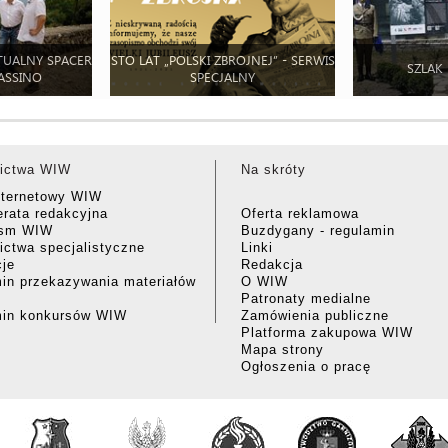
TUALNY SPACER
STO LAT „POLSKI ZBROJNEJ” - SERWIS
SZLAK
ASSINO
SPECJALNY
ictwa WIW
Na skróty
nternetowy WIW
rata redakcyjna
Oferta reklamowa
ism WIW
Buzdygany - regulamin
ctwa specjalistyczne
Linki
cje
Redakcja
in przekazywania materiałów
O WIW
Patronaty medialne
min konkursów WIW
Zamówienia publiczne
Platforma zakupowa WIW
Mapa strony
Ogłoszenia o pracę