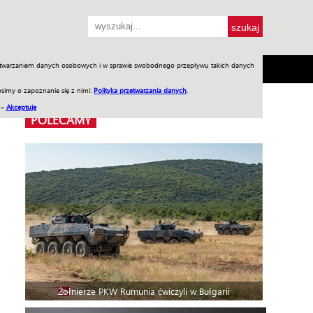
przetwarzaniem danych osobowych i w sprawie swobodnego przepływu takich danych
SH
SKLEP
Jednodniówki
Praca w WIW
simy o zapoznanie się z nimi:
Polityka przetwarzania danych
.
 –
Akceptuję
POLECAMY
Żołnierze PKW Rumunia ćwiczyli w Bułgarii