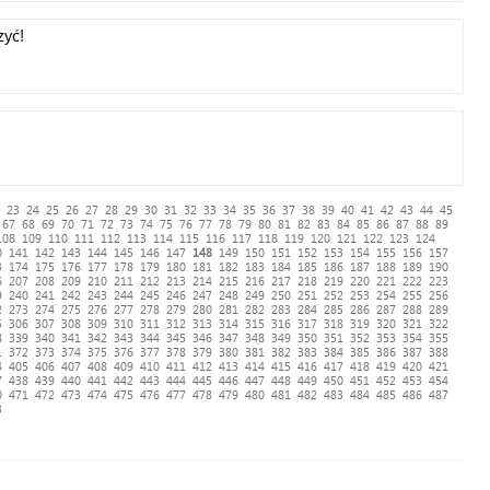
zyć!
23
24
25
26
27
28
29
30
31
32
33
34
35
36
37
38
39
40
41
42
43
44
45
67
68
69
70
71
72
73
74
75
76
77
78
79
80
81
82
83
84
85
86
87
88
89
108
109
110
111
112
113
114
115
116
117
118
119
120
121
122
123
124
0
141
142
143
144
145
146
147
148
149
150
151
152
153
154
155
156
157
3
174
175
176
177
178
179
180
181
182
183
184
185
186
187
188
189
190
6
207
208
209
210
211
212
213
214
215
216
217
218
219
220
221
222
223
9
240
241
242
243
244
245
246
247
248
249
250
251
252
253
254
255
256
2
273
274
275
276
277
278
279
280
281
282
283
284
285
286
287
288
289
5
306
307
308
309
310
311
312
313
314
315
316
317
318
319
320
321
322
8
339
340
341
342
343
344
345
346
347
348
349
350
351
352
353
354
355
1
372
373
374
375
376
377
378
379
380
381
382
383
384
385
386
387
388
4
405
406
407
408
409
410
411
412
413
414
415
416
417
418
419
420
421
7
438
439
440
441
442
443
444
445
446
447
448
449
450
451
452
453
454
0
471
472
473
474
475
476
477
478
479
480
481
482
483
484
485
486
487
3