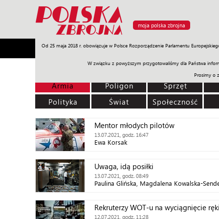
moja polska zbrojna
Od 25 maja 2018 r. obowiązuje w Polsce Rozporządzenie Parlamentu Europejskieg
Armia
Poligon
Sprzęt
Misje
Polityka
Prawo
W związku z powyższym przygotowaliśmy dla Państwa inform
Prosimy o 
Armia
Poligon
Sprzęt
Polityka
Świat
Społeczność
Mentor młodych pilotów
13.07.2021, godz. 16:47
Ewa Korsak
Uwaga, idą posiłki
13.07.2021, godz. 08:49
Paulina Glińska, Magdalena Kowalska-Send
Rekruterzy WOT-u na wyciągnięcie ręk
12.07.2021, godz. 11:28