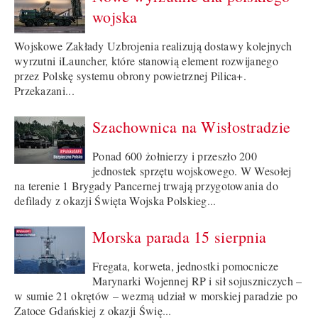
wojska
Wojskowe Zakłady Uzbrojenia realizują dostawy kolejnych
wyrzutni iLauncher, które stanowią element rozwijanego
przez Polskę systemu obrony powietrznej Pilica+.
Przekazani...
Szachownica na Wisłostradzie
Ponad 600 żołnierzy i przeszło 200
jednostek sprzętu wojskowego. W Wesołej
na terenie 1 Brygady Pancernej trwają przygotowania do
defilady z okazji Święta Wojska Polskieg...
Morska parada 15 sierpnia
Fregata, korweta, jednostki pomocnicze
Marynarki Wojennej RP i sił sojuszniczych –
w sumie 21 okrętów – wezmą udział w morskiej paradzie po
Zatoce Gdańskiej z okazji Świę...