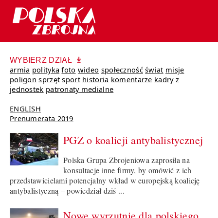
WYBIERZ DZIAŁ
armia
polityka
foto
wideo
społeczność
świat
misje
poligon
sprzęt
sport
historia
komentarze
kadry
z
jednostek
patronaty medialne
ENGLISH
Prenumerata 2019
PGZ o koalicji antybalistycznej
Polska Grupa Zbrojeniowa zaprosiła na
konsultacje inne firmy, by omówić z ich
przedstawicielami potencjalny wkład w europejską koalicję
antybalistyczną – powiedział dziś ...
Nowe wyrzutnie dla polskiego