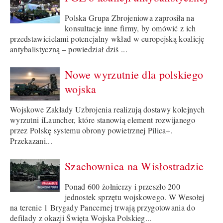
Polska Grupa Zbrojeniowa zaprosiła na
konsultacje inne firmy, by omówić z ich
przedstawicielami potencjalny wkład w europejską koalicję
antybalistyczną – powiedział dziś ...
Nowe wyrzutnie dla polskiego
wojska
Wojskowe Zakłady Uzbrojenia realizują dostawy kolejnych
wyrzutni iLauncher, które stanowią element rozwijanego
przez Polskę systemu obrony powietrznej Pilica+.
Przekazani...
Szachownica na Wisłostradzie
Ponad 600 żołnierzy i przeszło 200
jednostek sprzętu wojskowego. W Wesołej
na terenie 1 Brygady Pancernej trwają przygotowania do
defilady z okazji Święta Wojska Polskieg...