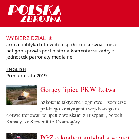
WYBIERZ DZIAŁ
armia
polityka
foto
wideo
społeczność
świat
misje
poligon
sprzęt
sport
historia
komentarze
kadry
z
jednostek
patronaty medialne
ENGLISH
Prenumerata 2019
Gorący lipiec PKW Łotwa
Szkolenie taktyczne i ogniowe – żołnierze
polskiego kontyngentu wojskowego na
Łotwie trenowali w lipcu z wojskami z Hiszpanii, Włoch,
Kanady, ze Słowenii i z Czarnogóry. ...
PGZ o koalicji antybalistycznej