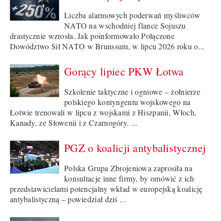
Liczba alarmowych poderwań myśliwców
NATO na wschodniej flance Sojuszu
drastycznie wzrosła. Jak poinformowało Połączone
Dowództwo Sił NATO w Brunssum, w lipcu 2026 roku o...
Gorący lipiec PKW Łotwa
Szkolenie taktyczne i ogniowe – żołnierze
polskiego kontyngentu wojskowego na
Łotwie trenowali w lipcu z wojskami z Hiszpanii, Włoch,
Kanady, ze Słowenii i z Czarnogóry. ...
PGZ o koalicji antybalistycznej
Polska Grupa Zbrojeniowa zaprosiła na
konsultacje inne firmy, by omówić z ich
przedstawicielami potencjalny wkład w europejską koalicję
antybalistyczną – powiedział dziś ...