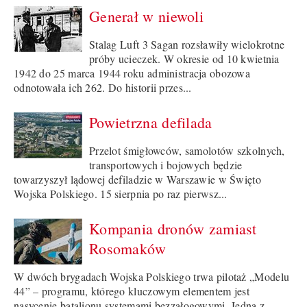
Generał w niewoli
Stalag Luft 3 Sagan rozsławiły wielokrotne
próby ucieczek. W okresie od 10 kwietnia
1942 do 25 marca 1944 roku administracja obozowa
odnotowała ich 262. Do historii przes...
Powietrzna defilada
Przelot śmigłowców, samolotów szkolnych,
transportowych i bojowych będzie
towarzyszył lądowej defiladzie w Warszawie w Święto
Wojska Polskiego. 15 sierpnia po raz pierwsz...
Kompania dronów zamiast
Rosomaków
W dwóch brygadach Wojska Polskiego trwa pilotaż „Modelu
44” – programu, którego kluczowym elementem jest
nasycenie batalionu systemami bezzałogowymi. Jedną z