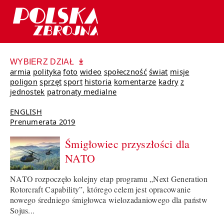
WYBIERZ DZIAŁ
armia
polityka
foto
wideo
społeczność
świat
misje
poligon
sprzęt
sport
historia
komentarze
kadry
z
jednostek
patronaty medialne
ENGLISH
Prenumerata 2019
Śmigłowiec przyszłości dla
NATO
NATO rozpoczęło kolejny etap programu „Next Generation
Rotorcraft Capability”, którego celem jest opracowanie
nowego średniego śmigłowca wielozadaniowego dla państw
Sojus...