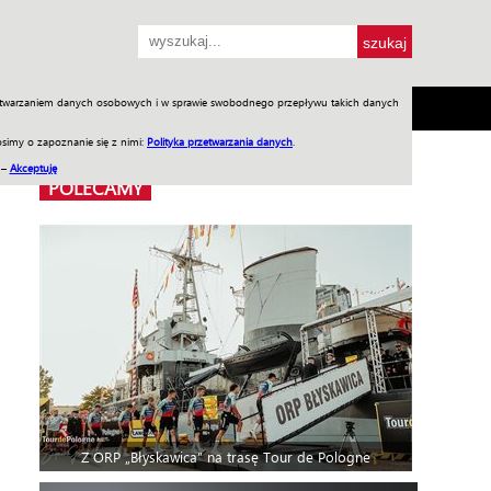
przetwarzaniem danych osobowych i w sprawie swobodnego przepływu takich danych
SH
SKLEP
Jednodniówki
Praca w WIW
simy o zapoznanie się z nimi:
Polityka przetwarzania danych
.
 –
Akceptuję
POLECAMY
Z ORP „Błyskawica” na trasę Tour de Pologne