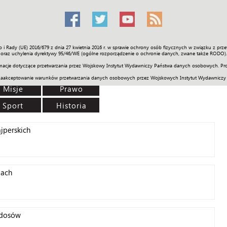
o i Rady (UE) 2016/679 z dnia 27 kwietnia 2016 r. w sprawie ochrony osób fizycznych w związku z 
Świat
Społeczność
Sport
Historia
Galerie
Wideo
ENGLI
oraz uchylenia dyrektywy 95/46/WE (ogólne rozporządzenie o ochronie danych, zwane także RODO).
acje dotyczące przetwarzania przez Wojskowy Instytut Wydawniczy Państwa danych osobowych. Pro
zaakceptowanie warunków przetwarzania danych osobowych przez Wojskowych Instytut Wydawniczy
Misje
Prawo
Sport
Historia
jperskich
gach
ndosów