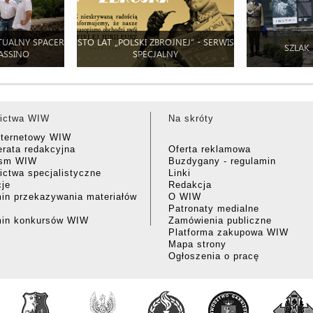
TUALNY SPACER
STO LAT „POLSKI ZBROJNEJ” - SERWIS
SZLAK
ASSINO
SPECJALNY
ictwa WIW
Na skróty
nternetowy WIW
rata redakcyjna
Oferta reklamowa
ism WIW
Buzdygany - regulamin
ctwa specjalistyczne
Linki
cje
Redakcja
in przekazywania materiałów
O WIW
Patronaty medialne
min konkursów WIW
Zamówienia publiczne
Platforma zakupowa WIW
Mapa strony
Ogłoszenia o pracę