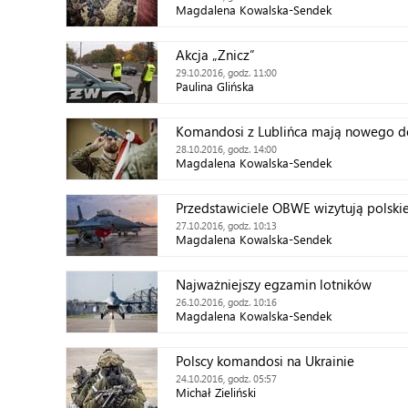
Magdalena Kowalska-Sendek
Akcja „Znicz”
29.10.2016, godz. 11:00
Paulina Glińska
Komandosi z Lublińca mają nowego 
28.10.2016, godz. 14:00
Magdalena Kowalska-Sendek
Przedstawiciele OBWE wizytują polskie
27.10.2016, godz. 10:13
Magdalena Kowalska-Sendek
Najważniejszy egzamin lotników
26.10.2016, godz. 10:16
Magdalena Kowalska-Sendek
Polscy komandosi na Ukrainie
24.10.2016, godz. 05:57
Michał Zieliński