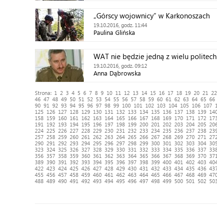
„Górscy wojownicy” w Karkonoszach
19.10.2016, godz. 11:44
Paulina Glińska
WAT nie będzie jedną z wielu politech
19.10.2016, godz. 09:12
Anna Dąbrowska
Strona:
1
2
3
4
5
6
7
8
9
10
11
12
13
14
15
16
17
18
19
20
21
22
46
47
48
49
50
51
52
53
54
55
56
57
58
59
60
61
62
63
64
65
66
90
91
92
93
94
95
96
97
98
99
100
101
102
103
104
105
106
107
125
126
127
128
129
130
131
132
133
134
135
136
137
138
139
14
158
159
160
161
162
163
164
165
166
167
168
169
170
171
172
17
191
192
193
194
195
196
197
198
199
200
201
202
203
204
205
20
224
225
226
227
228
229
230
231
232
233
234
235
236
237
238
23
257
258
259
260
261
262
263
264
265
266
267
268
269
270
271
27
290
291
292
293
294
295
296
297
298
299
300
301
302
303
304
30
323
324
325
326
327
328
329
330
331
332
333
334
335
336
337
33
356
357
358
359
360
361
362
363
364
365
366
367
368
369
370
37
389
390
391
392
393
394
395
396
397
398
399
400
401
402
403
40
422
423
424
425
426
427
428
429
430
431
432
433
434
435
436
43
455
456
457
458
459
460
461
462
463
464
465
466
467
468
469
47
488
489
490
491
492
493
494
495
496
497
498
499
500
501
502
50