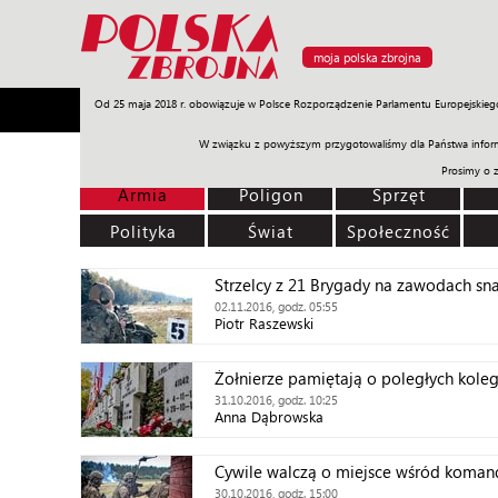
moja polska zbrojna
Od 25 maja 2018 r. obowiązuje w Polsce Rozporządzenie Parlamentu Europejskieg
Armia
Poligon
Sprzęt
Misje
Polityka
Prawo
W związku z powyższym przygotowaliśmy dla Państwa inform
Prosimy o 
Armia
Poligon
Sprzęt
Polityka
Świat
Społeczność
Strzelcy z 21 Brygady na zawodach sna
02.11.2016, godz. 05:55
Piotr Raszewski
Żołnierze pamiętają o poległych kole
31.10.2016, godz. 10:25
Anna Dąbrowska
Cywile walczą o miejsce wśród koma
30.10.2016, godz. 15:00