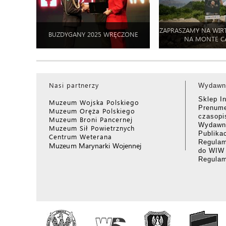
ZAPRASZAMY NA WIR
BUZDYGANY 2025 WRĘCZONE
NA MONTE C
Nasi partnerzy
Wydawn
Sklep I
Muzeum Wojska Polskiego
Prenume
Muzeum Oręża Polskiego
czasop
Muzeum Broni Pancernej
Wydawni
Muzeum Sił Powietrznych
Publika
Centrum Weterana
Regulam
Muzeum Marynarki Wojennej
do WIW
Regula