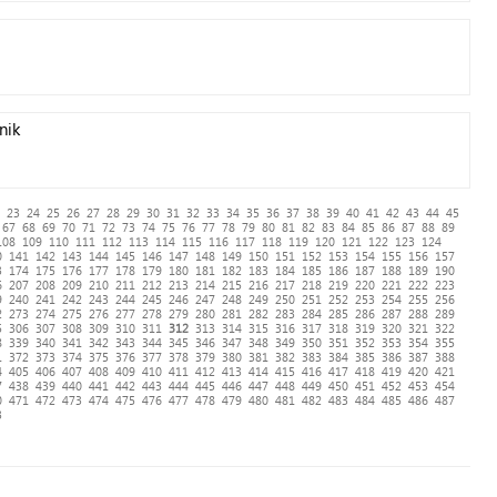
nik
23
24
25
26
27
28
29
30
31
32
33
34
35
36
37
38
39
40
41
42
43
44
45
67
68
69
70
71
72
73
74
75
76
77
78
79
80
81
82
83
84
85
86
87
88
89
108
109
110
111
112
113
114
115
116
117
118
119
120
121
122
123
124
0
141
142
143
144
145
146
147
148
149
150
151
152
153
154
155
156
157
3
174
175
176
177
178
179
180
181
182
183
184
185
186
187
188
189
190
6
207
208
209
210
211
212
213
214
215
216
217
218
219
220
221
222
223
9
240
241
242
243
244
245
246
247
248
249
250
251
252
253
254
255
256
2
273
274
275
276
277
278
279
280
281
282
283
284
285
286
287
288
289
5
306
307
308
309
310
311
312
313
314
315
316
317
318
319
320
321
322
8
339
340
341
342
343
344
345
346
347
348
349
350
351
352
353
354
355
1
372
373
374
375
376
377
378
379
380
381
382
383
384
385
386
387
388
4
405
406
407
408
409
410
411
412
413
414
415
416
417
418
419
420
421
7
438
439
440
441
442
443
444
445
446
447
448
449
450
451
452
453
454
0
471
472
473
474
475
476
477
478
479
480
481
482
483
484
485
486
487
3