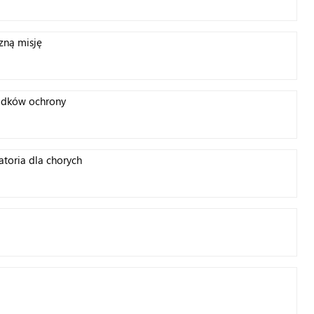
zną misję
rodków ochrony
toria dla chorych