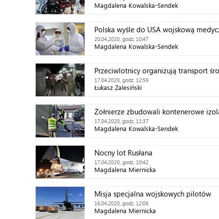
Magdalena Kowalska-Sendek
Polska wyśle do USA wojskową medyc
20.04.2020, godz. 10:47
Magdalena Kowalska-Sendek
Przeciwlotnicy organizują transport ś
17.04.2020, godz. 12:59
Łukasz Zalesiński
Żołnierze zbudowali kontenerowe izola
17.04.2020, godz. 11:37
Magdalena Kowalska-Sendek
Nocny lot Rusłana
17.04.2020, godz. 10:42
Magdalena Miernicka
Misja specjalna wojskowych pilotów
16.04.2020, godz. 12:06
Magdalena Miernicka