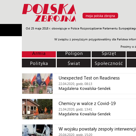
moja polska zbrojna
Od 25 maja 2018 r. obowiązuje w Polsce Rozporządzenie Parlamentu Europejskieg
Armia
Poligon
Sprzęt
Misje
Polityka
Prawo
W związku z powyższym przygotowaliśmy dla Państwa inform
Prosimy o 
Armia
Poligon
Sprzęt
Polityka
Świat
Społeczność
Unexpected Test on Readiness
22.04.2020, godz. 08:13
Magdalena Kowalska-Sendek
Chemicy w walce z Covid-19
21.04.2020, godz. 13:41
Magdalena Kowalska-Sendek
W wojsku powstały zespoły interwencj
20.04.2020, godz. 15:20