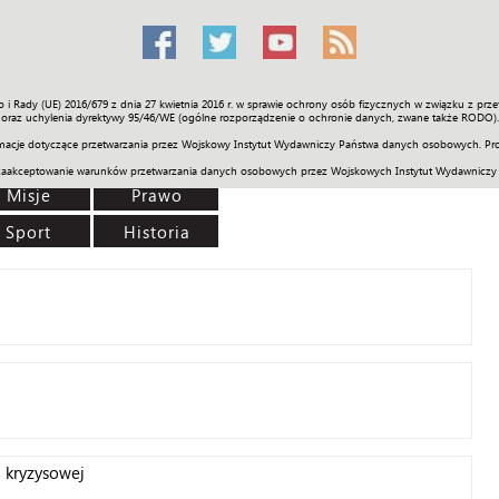
o i Rady (UE) 2016/679 z dnia 27 kwietnia 2016 r. w sprawie ochrony osób fizycznych w związku z 
Świat
Społeczność
Sport
Historia
Galerie
Wideo
ENGLI
oraz uchylenia dyrektywy 95/46/WE (ogólne rozporządzenie o ochronie danych, zwane także RODO).
acje dotyczące przetwarzania przez Wojskowy Instytut Wydawniczy Państwa danych osobowych. Pro
zaakceptowanie warunków przetwarzania danych osobowych przez Wojskowych Instytut Wydawniczy
Misje
Prawo
Sport
Historia
i kryzysowej