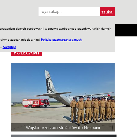
przetwarzaniem danych osobowych i w sprawie swobodnego przepływu takich danych
SH
SKLEP
Jednodniówki
Praca w WIW
simy o zapoznanie się z nimi:
Polityka przetwarzania danych
.
 –
Akceptuję
POLECAMY
Wojsko przerzuca strażaków do Hiszpanii