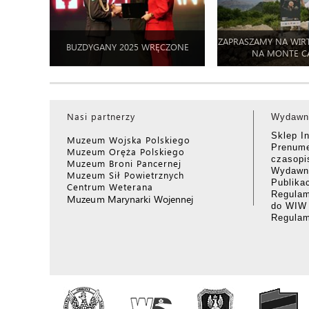
ZAPRASZAMY NA WIR
BUZDYGANY 2025 WRĘCZONE
NA MONTE C
Nasi partnerzy
Wydawn
Sklep I
Muzeum Wojska Polskiego
Prenume
Muzeum Oręża Polskiego
czasop
Muzeum Broni Pancernej
Wydawni
Muzeum Sił Powietrznych
Publika
Centrum Weterana
Regulam
Muzeum Marynarki Wojennej
do WIW
Regula