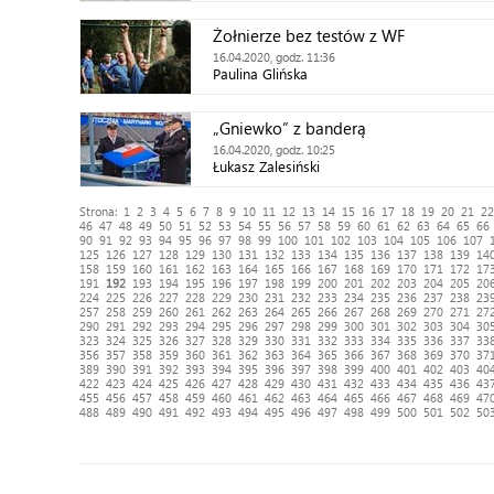
Żołnierze bez testów z WF
16.04.2020, godz. 11:36
Paulina Glińska
„Gniewko” z banderą
16.04.2020, godz. 10:25
Łukasz Zalesiński
Strona:
1
2
3
4
5
6
7
8
9
10
11
12
13
14
15
16
17
18
19
20
21
22
46
47
48
49
50
51
52
53
54
55
56
57
58
59
60
61
62
63
64
65
66
90
91
92
93
94
95
96
97
98
99
100
101
102
103
104
105
106
107
125
126
127
128
129
130
131
132
133
134
135
136
137
138
139
14
158
159
160
161
162
163
164
165
166
167
168
169
170
171
172
17
191
192
193
194
195
196
197
198
199
200
201
202
203
204
205
20
224
225
226
227
228
229
230
231
232
233
234
235
236
237
238
23
257
258
259
260
261
262
263
264
265
266
267
268
269
270
271
27
290
291
292
293
294
295
296
297
298
299
300
301
302
303
304
30
323
324
325
326
327
328
329
330
331
332
333
334
335
336
337
33
356
357
358
359
360
361
362
363
364
365
366
367
368
369
370
37
389
390
391
392
393
394
395
396
397
398
399
400
401
402
403
40
422
423
424
425
426
427
428
429
430
431
432
433
434
435
436
43
455
456
457
458
459
460
461
462
463
464
465
466
467
468
469
47
488
489
490
491
492
493
494
495
496
497
498
499
500
501
502
50