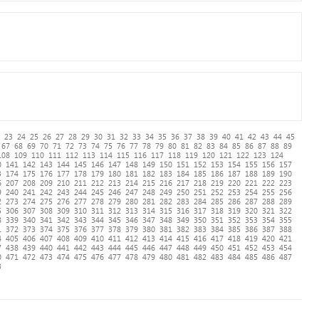
23
24
25
26
27
28
29
30
31
32
33
34
35
36
37
38
39
40
41
42
43
44
45
67
68
69
70
71
72
73
74
75
76
77
78
79
80
81
82
83
84
85
86
87
88
89
108
109
110
111
112
113
114
115
116
117
118
119
120
121
122
123
124
0
141
142
143
144
145
146
147
148
149
150
151
152
153
154
155
156
157
3
174
175
176
177
178
179
180
181
182
183
184
185
186
187
188
189
190
6
207
208
209
210
211
212
213
214
215
216
217
218
219
220
221
222
223
9
240
241
242
243
244
245
246
247
248
249
250
251
252
253
254
255
256
2
273
274
275
276
277
278
279
280
281
282
283
284
285
286
287
288
289
5
306
307
308
309
310
311
312
313
314
315
316
317
318
319
320
321
322
8
339
340
341
342
343
344
345
346
347
348
349
350
351
352
353
354
355
1
372
373
374
375
376
377
378
379
380
381
382
383
384
385
386
387
388
4
405
406
407
408
409
410
411
412
413
414
415
416
417
418
419
420
421
7
438
439
440
441
442
443
444
445
446
447
448
449
450
451
452
453
454
0
471
472
473
474
475
476
477
478
479
480
481
482
483
484
485
486
487
3