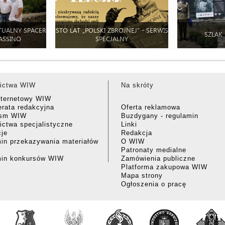
TUALNY SPACER
STO LAT „POLSKI ZBROJNEJ” - SERWIS
SZLAK
ASSINO
SPECJALNY
ictwa WIW
Na skróty
nternetowy WIW
rata redakcyjna
Oferta reklamowa
ism WIW
Buzdygany - regulamin
ctwa specjalistyczne
Linki
cje
Redakcja
in przekazywania materiałów
O WIW
Patronaty medialne
min konkursów WIW
Zamówienia publiczne
Platforma zakupowa WIW
Mapa strony
Ogłoszenia o pracę