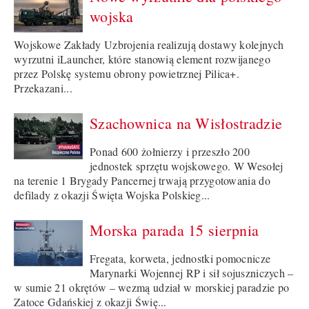
wojska
Wojskowe Zakłady Uzbrojenia realizują dostawy kolejnych
wyrzutni iLauncher, które stanowią element rozwijanego
przez Polskę systemu obrony powietrznej Pilica+.
Przekazani...
Szachownica na Wisłostradzie
Ponad 600 żołnierzy i przeszło 200
jednostek sprzętu wojskowego. W Wesołej
na terenie 1 Brygady Pancernej trwają przygotowania do
defilady z okazji Święta Wojska Polskieg...
Morska parada 15 sierpnia
Fregata, korweta, jednostki pomocnicze
Marynarki Wojennej RP i sił sojuszniczych –
w sumie 21 okrętów – wezmą udział w morskiej paradzie po
Zatoce Gdańskiej z okazji Świę...