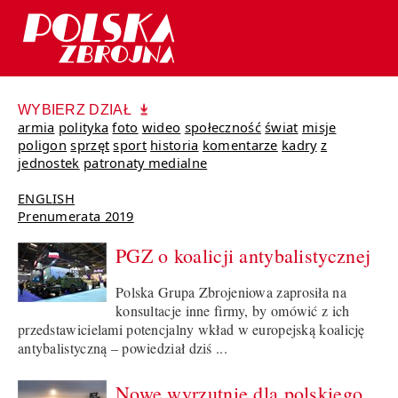
WYBIERZ DZIAŁ
armia
polityka
foto
wideo
społeczność
świat
misje
poligon
sprzęt
sport
historia
komentarze
kadry
z
jednostek
patronaty medialne
ENGLISH
Prenumerata 2019
PGZ o koalicji antybalistycznej
Polska Grupa Zbrojeniowa zaprosiła na
konsultacje inne firmy, by omówić z ich
przedstawicielami potencjalny wkład w europejską koalicję
antybalistyczną – powiedział dziś ...
Nowe wyrzutnie dla polskiego