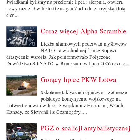
świadkami byliśmy na przełomie lipca i sierpnia, otwiera
nowy rozdział w historii zmagań Zachodu z rosyjską flotą
cien...
Coraz więcej Alpha Scramble
Liczba alarmowych poderwań myśliwców
NATO na wschodniej flance Sojuszu
drastycznie wzrosła. Jak poinformowało Połączone
Dowództwo Sił NATO w Brunssum, w lipcu 2026 roku o...
Gorący lipiec PKW Łotwa
Szkolenie taktyczne i ogniowe – żołnierze
polskiego kontyngentu wojskowego na
Łotwie trenowali w lipcu z wojskami z Hiszpanii, Włoch,
Kanady, ze Słowenii i z Czarnogóry. ...
PGZ o koalicji antybalistycznej