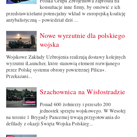
Polska Grupa Zbrojeniowa zaprosiła na
konsultacje inne firmy, by omówić z ich
przedstawicielami potencjalny wkład w europejską koalicję
antybalistyczną – powiedział dziś ...
Nowe wyrzutnie dla polskiego
wojska
Wojskowe Zakłady Uzbrojenia realizują dostawy kolejnych
wyrzutni iLauncher, które stanowią element rozwijanego
przez Polskę systemu obrony powietrznej Pilica+.
Przekazani...
Szachownica na Wisłostradzie
Ponad 600 żołnierzy i przeszło 200
jednostek sprzętu wojskowego. W Wesołej
na terenie 1 Brygady Pancernej trwają przygotowania do
defilady z okazji Święta Wojska Polskieg...