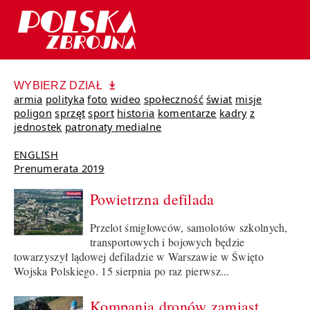
WYBIERZ DZIAŁ
armia
polityka
foto
wideo
społeczność
świat
misje
poligon
sprzęt
sport
historia
komentarze
kadry
z
jednostek
patronaty medialne
ENGLISH
Prenumerata 2019
Powietrzna defilada
Przelot śmigłowców, samolotów szkolnych,
transportowych i bojowych będzie
towarzyszył lądowej defiladzie w Warszawie w Święto
Wojska Polskiego. 15 sierpnia po raz pierwsz...
Kompania dronów zamiast