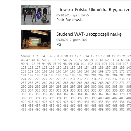
Litewsko-Polsko-Ukraińska Brygada z
05.10.2017, godz. 14:55
Piotr Raszewski
Studenci WAT-u rozpoczęli naukę
03.10.2017, godz. 16:01
PG
Strona:
1
2
3
4
5
6
7
8
9
10
11
12
13
14
15
16
17
18
19
20
21
22
46
47
48
49
50
51
52
53
54
55
56
57
58
59
60
61
62
63
64
65
66
90
91
92
93
94
95
96
97
98
99
100
101
102
103
104
105
106
107
125
126
127
128
129
130
131
132
133
134
135
136
137
138
139
14
158
159
160
161
162
163
164
165
166
167
168
169
170
171
172
17
191
192
193
194
195
196
197
198
199
200
201
202
203
204
205
20
224
225
226
227
228
229
230
231
232
233
234
235
236
237
238
23
257
258
259
260
261
262
263
264
265
266
267
268
269
270
271
27
290
291
292
293
294
295
296
297
298
299
300
301
302
303
304
30
323
324
325
326
327
328
329
330
331
332
333
334
335
336
337
33
356
357
358
359
360
361
362
363
364
365
366
367
368
369
370
37
389
390
391
392
393
394
395
396
397
398
399
400
401
402
403
40
422
423
424
425
426
427
428
429
430
431
432
433
434
435
436
43
455
456
457
458
459
460
461
462
463
464
465
466
467
468
469
47
488
489
490
491
492
493
494
495
496
497
498
499
500
501
502
50