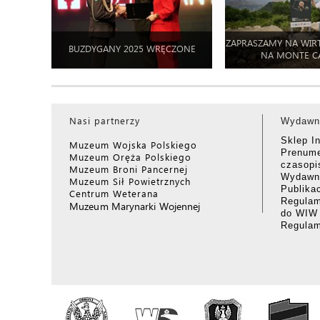
ZAPRASZAMY NA WIR
BUZDYGANY 2025 WRĘCZONE
NA MONTE C
Nasi partnerzy
Wydawn
Sklep I
Muzeum Wojska Polskiego
Prenume
Muzeum Oręża Polskiego
czasop
Muzeum Broni Pancernej
Wydawni
Muzeum Sił Powietrznych
Publika
Centrum Weterana
Regulam
Muzeum Marynarki Wojennej
do WIW
Regula