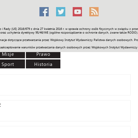
o i Rady (UE) 2016/679 z dnia 27 kwietnia 2016 r. w sprawie ochrony osób fizycznych w związku z 
Świat
Społeczność
Sport
Historia
Galerie
Wideo
ENGLI
oraz uchylenia dyrektywy 95/46/WE (ogólne rozporządzenie o ochronie danych, zwane także RODO).
acje dotyczące przetwarzania przez Wojskowy Instytut Wydawniczy Państwa danych osobowych. Pro
zaakceptowanie warunków przetwarzania danych osobowych przez Wojskowych Instytut Wydawniczy
Misje
Prawo
Sport
Historia
ć