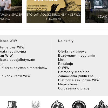
TUALNY SPACER
STO LAT „POLSKI ZBROJNEJ” - SERWIS
SZLAK
ASSINO
SPECJALNY
ictwa WIW
Na skróty
nternetowy WIW
rata redakcyjna
Oferta reklamowa
ism WIW
Buzdygany - regulamin
ctwa specjalistyczne
Linki
cje
Redakcja
in przekazywania materiałów
O WIW
Patronaty medialne
min konkursów WIW
Zamówienia publiczne
Platforma zakupowa WIW
Mapa strony
Ogłoszenia o pracę