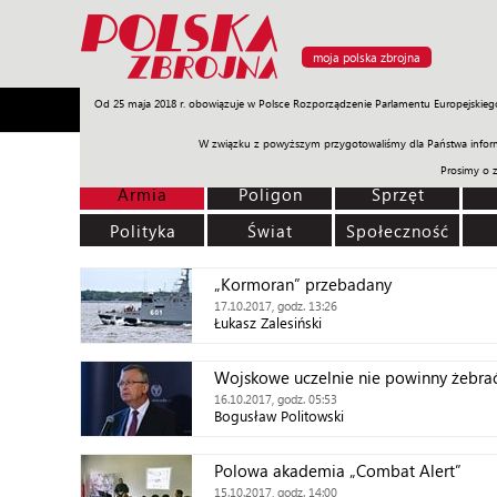
moja polska zbrojna
Od 25 maja 2018 r. obowiązuje w Polsce Rozporządzenie Parlamentu Europejskieg
Armia
Poligon
Sprzęt
Misje
Polityka
Prawo
W związku z powyższym przygotowaliśmy dla Państwa inform
Prosimy o 
Armia
Poligon
Sprzęt
Polityka
Świat
Społeczność
„Kormoran” przebadany
17.10.2017, godz. 13:26
Łukasz Zalesiński
Wojskowe uczelnie nie powinny żebra
16.10.2017, godz. 05:53
Bogusław Politowski
Polowa akademia „Combat Alert”
15.10.2017, godz. 14:00