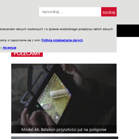
przetwarzaniem danych osobowych i w sprawie swobodnego przepływu takich danych
SH
SKLEP
Jednodniówki
Praca w WIW
simy o zapoznanie się z nimi:
Polityka przetwarzania danych
.
 –
Akceptuję
POLECAMY
Model 44. Batalion przyszłości już na poligonie