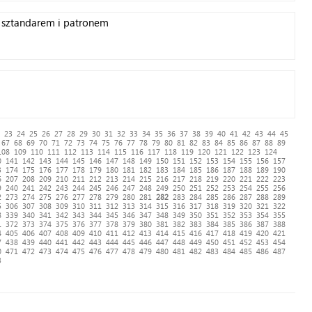
e sztandarem i patronem
23
24
25
26
27
28
29
30
31
32
33
34
35
36
37
38
39
40
41
42
43
44
45
67
68
69
70
71
72
73
74
75
76
77
78
79
80
81
82
83
84
85
86
87
88
89
108
109
110
111
112
113
114
115
116
117
118
119
120
121
122
123
124
0
141
142
143
144
145
146
147
148
149
150
151
152
153
154
155
156
157
3
174
175
176
177
178
179
180
181
182
183
184
185
186
187
188
189
190
6
207
208
209
210
211
212
213
214
215
216
217
218
219
220
221
222
223
9
240
241
242
243
244
245
246
247
248
249
250
251
252
253
254
255
256
2
273
274
275
276
277
278
279
280
281
282
283
284
285
286
287
288
289
5
306
307
308
309
310
311
312
313
314
315
316
317
318
319
320
321
322
8
339
340
341
342
343
344
345
346
347
348
349
350
351
352
353
354
355
1
372
373
374
375
376
377
378
379
380
381
382
383
384
385
386
387
388
4
405
406
407
408
409
410
411
412
413
414
415
416
417
418
419
420
421
7
438
439
440
441
442
443
444
445
446
447
448
449
450
451
452
453
454
0
471
472
473
474
475
476
477
478
479
480
481
482
483
484
485
486
487
3