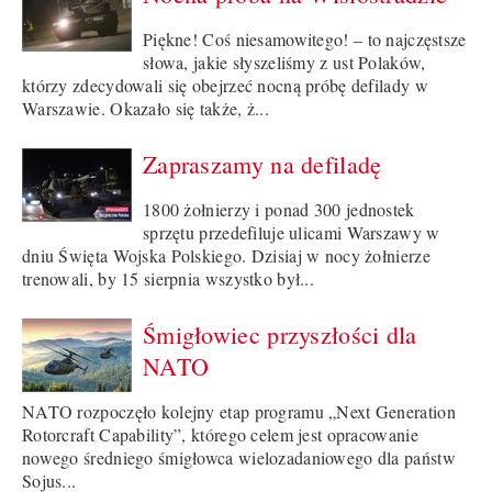
Piękne! Coś niesamowitego! – to najczęstsze
słowa, jakie słyszeliśmy z ust Polaków,
którzy zdecydowali się obejrzeć nocną próbę defilady w
Warszawie. Okazało się także, ż...
Zapraszamy na defiladę
1800 żołnierzy i ponad 300 jednostek
sprzętu przedefiluje ulicami Warszawy w
dniu Święta Wojska Polskiego. Dzisiaj w nocy żołnierze
trenowali, by 15 sierpnia wszystko był...
Śmigłowiec przyszłości dla
NATO
NATO rozpoczęło kolejny etap programu „Next Generation
Rotorcraft Capability”, którego celem jest opracowanie
nowego średniego śmigłowca wielozadaniowego dla państw
Sojus...