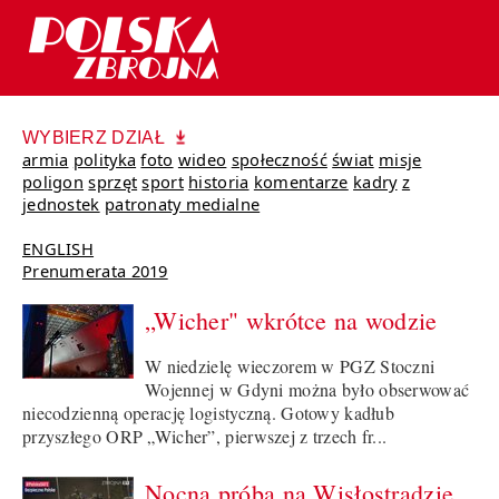
WYBIERZ DZIAŁ
armia
polityka
foto
wideo
społeczność
świat
misje
poligon
sprzęt
sport
historia
komentarze
kadry
z
jednostek
patronaty medialne
ENGLISH
Prenumerata 2019
„Wicher" wkrótce na wodzie
W niedzielę wieczorem w PGZ Stoczni
Wojennej w Gdyni można było obserwować
niecodzienną operację logistyczną. Gotowy kadłub
przyszłego ORP „Wicher”, pierwszej z trzech fr...
Nocna próba na Wisłostradzie