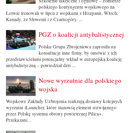
Szkolenie taktyczne i ogniowe – żołnierze
polskiego kontyngentu wojskowego na
Łotwie trenowali w lipcu z wojskami z Hiszpanii, Włoch,
Kanady, ze Słowenii i z Czarnogóry. ...
PGZ o koalicji antybalistycznej
Polska Grupa Zbrojeniowa zaprosiła na
konsultacje inne firmy, by omówić z ich
przedstawicielami potencjalny wkład w europejską koalicję
antybalistyczną – powiedział dziś ...
Nowe wyrzutnie dla polskiego
wojska
Wojskowe Zakłady Uzbrojenia realizują dostawy kolejnych
wyrzutni iLauncher, które stanowią element rozwijanego
przez Polskę systemu obrony powietrznej Pilica+.
Przekazani...