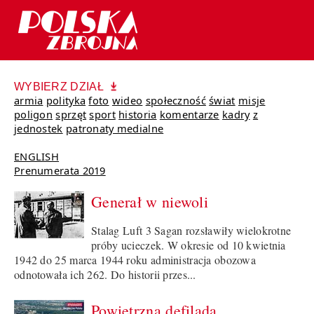
WYBIERZ DZIAŁ
armia
polityka
foto
wideo
społeczność
świat
misje
poligon
sprzęt
sport
historia
komentarze
kadry
z
jednostek
patronaty medialne
ENGLISH
Prenumerata 2019
Generał w niewoli
Stalag Luft 3 Sagan rozsławiły wielokrotne
próby ucieczek. W okresie od 10 kwietnia
1942 do 25 marca 1944 roku administracja obozowa
odnotowała ich 262. Do historii przes...
Powietrzna defilada