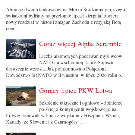
Abordaż dwóch tankowców na Morzu Śródziemnym, czego
świadkami byliśmy na przełomie lipca i sierpnia, otwiera
nowy rozdział w historii zmagań Zachodu z rosyjską flotą
cien...
Coraz więcej Alpha Scramble
Liczba alarmowych poderwań myśliwców
NATO na wschodniej flance Sojuszu
drastycznie wzrosła. Jak poinformowało Połączone
Dowództwo Sił NATO w Brunssum, w lipcu 2026 roku o...
Gorący lipiec PKW Łotwa
Szkolenie taktyczne i ogniowe – żołnierze
polskiego kontyngentu wojskowego na
Łotwie trenowali w lipcu z wojskami z Hiszpanii, Włoch,
Kanady, ze Słowenii i z Czarnogóry. ...