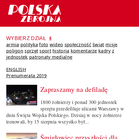
WYBIERZ DZIAŁ
armia
polityka
foto
wideo
społeczność
świat
misje
poligon
sprzęt
sport
historia
komentarze
kadry
z
jednostek
patronaty medialne
ENGLISH
Prenumerata 2019
Zapraszamy na defiladę
1800 żołnierzy i ponad 300 jednostek
sprzętu przedefiluje ulicami Warszawy w
dniu Święta Wojska Polskiego. Dzisiaj w nocy żołnierze
trenowali, by 15 sierpnia wszystko był...
Śmigłowiec przyszłości dla