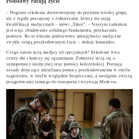
Podstawy ratują życie
– Program szkolenia dostosowujemy do poziomu wiedzy grupy,
ale z reguły pracujemy z żołnierzami, którzy nie mają
kwalifikacji medycznych – mówi „Sikor”. – Naszym zadaniem
jest więc zbudowanie solidnego fundamentu, przekazanie
podstaw. Bo to właśnie podstawowe umiejętności medyczne
zwykle ratują poszkodowanym życie – dodaje komandos.
Czego zatem uczą medycy sił specjalnych? Szkolenie trwa
cztery dni i kończy się egzaminem. Żołnierze uczą się o
samopomocy medycznej oraz pomocy koleżeńskiej. Poznają
zasady dotyczące udzielania pomocy poszkodowanemu w strefie
zagrożenia, w strefie względnie bezpiecznej, a następnie ćwiczą
przygotowanie rannego do transportu i wzywają Medevac.