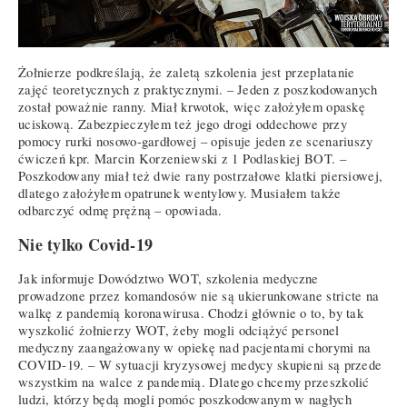
Żołnierze podkreślają, że zaletą szkolenia jest przeplatanie
zajęć teoretycznych z praktycznymi. – Jeden z poszkodowanych
został poważnie ranny. Miał krwotok, więc założyłem opaskę
uciskową. Zabezpieczyłem też jego drogi oddechowe przy
pomocy rurki nosowo-gardłowej – opisuje jeden ze scenariuszy
ćwiczeń kpr. Marcin Korzeniewski z 1 Podlaskiej BOT. –
Poszkodowany miał też dwie rany postrzałowe klatki piersiowej,
dlatego założyłem opatrunek wentylowy. Musiałem także
odbarczyć odmę prężną – opowiada.
Nie tylko Covid-19
Jak informuje Dowództwo WOT, szkolenia medyczne
prowadzone przez komandosów nie są ukierunkowane stricte na
walkę z pandemią koronawirusa. Chodzi głównie o to, by tak
wyszkolić żołnierzy WOT, żeby mogli odciążyć personel
medyczny zaangażowany w opiekę nad pacjentami chorymi na
COVID-19. – W sytuacji kryzysowej medycy skupieni są przede
wszystkim na walce z pandemią. Dlatego chcemy przeszkolić
ludzi, którzy będą mogli pomóc poszkodowanym w nagłych