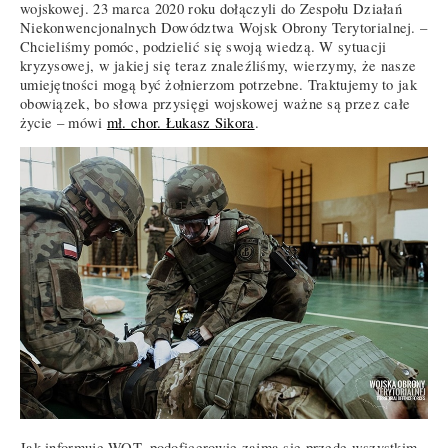
wojskowej. 23 marca 2020 roku dołączyli do Zespołu Działań
Niekonwencjonalnych Dowództwa Wojsk Obrony Terytorialnej. –
Chcieliśmy pomóc, podzielić się swoją wiedzą. W sytuacji
kryzysowej, w jakiej się teraz znaleźliśmy, wierzymy, że nasze
umiejętności mogą być żołnierzom potrzebne. Traktujemy to jak
obowiązek, bo słowa przysięgi wojskowej ważne są przez całe
życie – mówi
mł. chor. Łukasz Sikora
.
Jak informuje WOT, podoficerowie zajmą się przede wszystkim