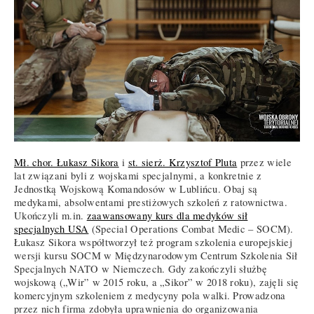
Mł. chor. Łukasz Sikora
i
st. sierż. Krzysztof Pluta
przez wiele
lat związani byli z wojskami specjalnymi, a konkretnie z
Jednostką Wojskową Komandosów w Lublińcu. Obaj są
medykami, absolwentami prestiżowych szkoleń z ratownictwa.
Ukończyli m.in.
zaawansowany kurs dla medyków sił
specjalnych USA
(Special Operations Combat Medic – SOCM).
Łukasz Sikora współtworzył też program szkolenia europejskiej
wersji kursu SOCM w Międzynarodowym Centrum Szkolenia Sił
Specjalnych NATO w Niemczech. Gdy zakończyli służbę
wojskową („Wir” w 2015 roku, a „Sikor” w 2018 roku), zajęli się
komercyjnym szkoleniem z medycyny pola walki. Prowadzona
przez nich firma zdobyła uprawnienia do organizowania