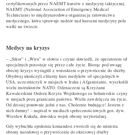
certyfikowanych przez NAEMT kursów z medycyny taktycznej.
NAEMT (National Association of Emergency Medical
Technicians) to międzynarodowa organizacja ratownictwa
medycznego, która sprawuje nadzór nad kursami medycyny pola
walki na świecie.
Medycy na kryzys
– „Sikor” i „Wiru” w słowie i czynie dowiedli, że operatorem sił
specjalnych pozostaje się przez całe życie. Biorąc pod uwagę
obecny kryzys wystąpili z wnioskiem o przywrócenie do służby.
Obydwaj ukończyli elitarny kurs medyków sił specjalnych w
USA, uczestniczyli w misjach w Iraku i Afganistanie, wyszkolili
wielu instruktorów NATO. Odznaczeni są Krzyżami
Kawalerskimi Orderu Krzyża Wojskowego za bohaterskie czyny
w misjach poza granicami państwa. Wielu zawdzięcza im życie.
Od dzisiaj ponownie jedni z nas. Cholernie budujące! Jestem z
nich dumny! – napisał w mediach społecznościowych gen. dyw.
Wiesław Kukuła, dowódca wojsk obrony terytorialnej.
Gdy wybuchła epidemia komandosi zwrócili się do ministra
obrony narodowej o przywrócenie do okresowej służby