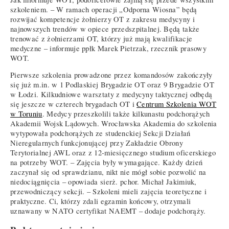
szkoleniem. – W ramach operacji „Odporna Wiosna” będą
rozwijać kompetencje żołnierzy OT z zakresu medycyny i
najnowszych trendów w opiece przedszpitalnej. Będą także
trenować z żołnierzami OT, którzy już mają kwalifikacje
medyczne – informuje ppłk Marek Pietrzak, rzecznik prasowy
WOT.
Pierwsze szkolenia prowadzone przez komandosów zakończyły
się już m.in. w 1 Podlaskiej Brygadzie OT oraz 9 Brygadzie OT
w Łodzi. Kilkudniowe warsztaty z medycyny taktycznej odbędą
się jeszcze w czterech brygadach OT i
Centrum Szkolenia WOT
w Toruniu
. Medycy przeszkolili także kilkunastu podchorążych
Akademii Wojsk Lądowych. Wrocławska Akademia do szkolenia
wytypowała podchorążych ze studenckiej Sekcji Działań
Nieregularnych funkcjonującej przy Zakładzie Obrony
Terytorialnej AWL oraz z 12-miesięcznego studium oficerskiego
na potrzeby WOT. – Zajęcia były wymagające. Każdy dzień
zaczynał się od sprawdzianu, nikt nie mógł sobie pozwolić na
niedociągnięcia – opowiada sierż. pchor. Michał Jakimiuk,
przewodniczący sekcji. – Szkoleni mieli zajęcia teoretyczne i
praktyczne. Ci, którzy zdali egzamin końcowy, otrzymali
uznawany w NATO certyfikat NAEMT – dodaje podchorąży.