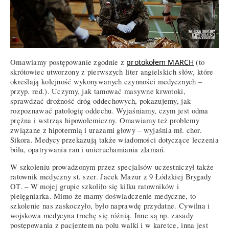
Omawiamy postępowanie zgodnie z
protokołem MARCH
(to
skrótowiec utworzony z pierwszych liter angielskich słów, które
określają kolejność wykonywanych czynności medycznych –
przyp. red.). Uczymy, jak tamować masywne krwotoki,
sprawdzać drożność dróg oddechowych, pokazujemy, jak
rozpoznawać patologię oddechu. Wyjaśniamy, czym jest odma
prężna i wstrząs hipowolemiczny. Omawiamy też problemy
związane z hipotermią i urazami głowy – wyjaśnia mł. chor.
Sikora. Medycy przekazują także wiadomości dotyczące leczenia
bólu, opatrywania ran i unieruchamiania złamań.
W szkoleniu prowadzonym przez specjalsów uczestniczył także
ratownik medyczny st. szer. Jacek Mazur z 9 Łódzkiej Brygady
OT. – W mojej grupie szkoliło się kilku ratowników i
pielęgniarka. Mimo że mamy doświadczenie medyczne, to
szkolenie nas zaskoczyło, było naprawdę przydatne. Cywilna i
wojskowa medycyna trochę się różnią. Inne są np. zasady
postępowania z pacjentem na polu walki i w karetce, inna jest