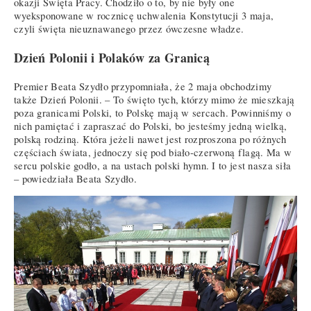
okazji Święta Pracy. Chodziło o to, by nie były one
wyeksponowane w rocznicę uchwalenia Konstytucji 3 maja,
czyli święta nieuznawanego przez ówczesne władze.
Dzień Polonii i Polaków za Granicą
Premier Beata Szydło przypomniała, że 2 maja obchodzimy
także Dzień Polonii. – To święto tych, którzy mimo że mieszkają
poza granicami Polski, to Polskę mają w sercach. Powinniśmy o
nich pamiętać i zapraszać do Polski, bo jesteśmy jedną wielką,
polską rodziną. Która jeżeli nawet jest rozproszona po różnych
częściach świata, jednoczy się pod biało-czerwoną flagą. Ma w
sercu polskie godło, a na ustach polski hymn. I to jest nasza siła
– powiedziała Beata Szydło.