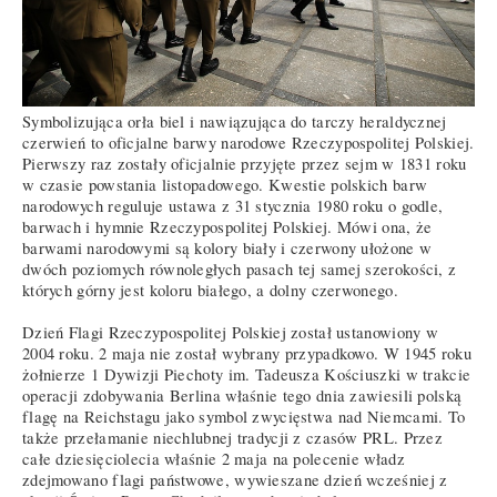
Symbolizująca orła biel i nawiązująca do tarczy heraldycznej
czerwień to oficjalne barwy narodowe Rzeczypospolitej Polskiej.
Pierwszy raz zostały oficjalnie przyjęte przez sejm w 1831 roku
w czasie powstania listopadowego. Kwestie polskich barw
narodowych reguluje ustawa z 31 stycznia 1980 roku o godle,
barwach i hymnie Rzeczypospolitej Polskiej. Mówi ona, że
barwami narodowymi są kolory biały i czerwony ułożone w
dwóch poziomych równoległych pasach tej samej szerokości, z
których górny jest koloru białego, a dolny czerwonego.
Dzień Flagi Rzeczypospolitej Polskiej został ustanowiony w
2004 roku. 2 maja nie został wybrany przypadkowo. W 1945 roku
żołnierze 1 Dywizji Piechoty im. Tadeusza Kościuszki w trakcie
operacji zdobywania Berlina właśnie tego dnia zawiesili polską
flagę na Reichstagu jako symbol zwycięstwa nad Niemcami. To
także przełamanie niechlubnej tradycji z czasów PRL. Przez
całe dziesięciolecia właśnie 2 maja na polecenie władz
zdejmowano flagi państwowe, wywieszane dzień wcześniej z