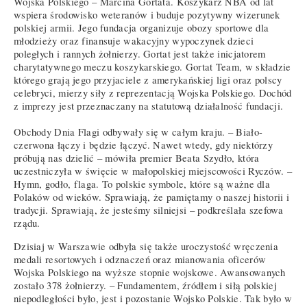
Wojska Polskiego – Marcina Gortata. Koszykarz NBA od lat
wspiera środowisko weteranów i buduje pozytywny wizerunek
polskiej armii. Jego fundacja organizuje obozy sportowe dla
młodzieży oraz finansuje wakacyjny wypoczynek dzieci
poległych i rannych żołnierzy. Gortat jest także inicjatorem
charytatywnego meczu koszykarskiego. Gortat Team, w składzie
którego grają jego przyjaciele z amerykańskiej ligi oraz polscy
celebryci, mierzy siły z reprezentacją Wojska Polskiego. Dochód
z imprezy jest przeznaczany na statutową działalność fundacji.
Obchody Dnia Flagi odbywały się w całym kraju. – Biało-
czerwona łączy i będzie łączyć. Nawet wtedy, gdy niektórzy
próbują nas dzielić – mówiła premier Beata Szydło, która
uczestniczyła w święcie w małopolskiej miejscowości Ryczów. –
Hymn, godło, flaga. To polskie symbole, które są ważne dla
Polaków od wieków. Sprawiają, że pamiętamy o naszej historii i
tradycji. Sprawiają, że jesteśmy silniejsi – podkreślała szefowa
rządu.
Dzisiaj w Warszawie odbyła się także uroczystość wręczenia
medali resortowych i odznaczeń oraz mianowania oficerów
Wojska Polskiego na wyższe stopnie wojskowe. Awansowanych
zostało 378 żołnierzy. – Fundamentem, źródłem i siłą polskiej
niepodległości było, jest i pozostanie Wojsko Polskie. Tak było w