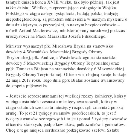
tamtych dniach końca XVIII wieku, tak było później, tak jest
także dzisiaj. Wielkie, nieprzemijające osiągnięcia Wojska
Polskiego w ciągu całego tysiąclecia, budują polską tradycję
niepodległościową, są punktem odniesienia w naszym myśleniu o
dniu dzisiejszym, o przyszłości, o naszym bezpieczeństwie –
mówił Antoni Macierewicz, minister obrony narodowej
podczas
uroczystości na Placu Marszałka Józefa Piłsudskiego
.
Minister wyznaczył płk. Mirosława Brysia na stanowisko
dowódcy 4 Warmińsko–Mazurskiej Brygady Obrony
Terytorialnej, płk. Andrzeja Wasielewskiego na stanowisko
dowódcy 5 Mazowieckiej Brygady Obrony Terytorialnej oraz
ppłk. Tomasza Białasa na stanowisko dowódcy 6 Mazowieckiej
Brygady Obrony Terytorialnej. Oficerowie obejmą swoje funkcje
22 maja 2017 roku. Tego dnia ppłk Białas zostanie awansowany
do stopnia pułkownika.
– Jesteście reprezentantami tej wielkiej rzeszy żołnierzy, którzy
w ciągu ostatnich szesnastu miesięcy awansowali, którzy w
ciągu ostatnich szesnastu miesięcy rozpoczęli zmieniać polską
armię. To jest 21 tysięcy awansów podoficerskich, to jest 5
tysięcy awansów szeregowych i to jest ponad 5 tysięcy awansów
oficerów starszych, podpułkowników, pułkowników i generałów.
Chcę z tego miejsca serdecznie podziękować szefowi Sztabu