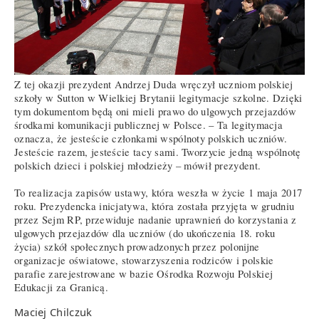
Z tej okazji prezydent Andrzej Duda wręczył uczniom polskiej
szkoły w Sutton w Wielkiej Brytanii legitymacje szkolne. Dzięki
tym dokumentom będą oni mieli prawo do ulgowych przejazdów
środkami komunikacji publicznej w Polsce. – Ta legitymacja
oznacza, że jesteście członkami wspólnoty polskich uczniów.
Jesteście razem, jesteście tacy sami. Tworzycie jedną wspólnotę
polskich dzieci i polskiej młodzieży – mówił prezydent.
To realizacja zapisów ustawy, która weszła w życie 1 maja 2017
roku. Prezydencka inicjatywa, która została przyjęta w grudniu
przez Sejm RP, przewiduje nadanie uprawnień do korzystania z
ulgowych przejazdów dla uczniów (do ukończenia 18. roku
życia) szkół społecznych prowadzonych przez polonijne
organizacje oświatowe, stowarzyszenia rodziców i polskie
parafie zarejestrowane w bazie Ośrodka Rozwoju Polskiej
Edukacji za Granicą.
Maciej Chilczuk