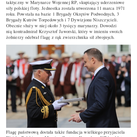
taktyczny w Marynarce Wojennej RP, skupiający uderzeniowe
siły polskiej floty. Jednostka została utworzona 11 marca 1971
roku. Powstała na bazie 1 Brygady Okrętów Podwodnych, 3
Brygady Kutrów Torpedowych i 7 Dywizjonu Niszczycieli.
Obecnie służy w niej około 3 tysięcy marynarzy. Dowodzi
nią kontradmirał Krzysztof Jaworski, który w imieniu swoich
żołnierzy odebrał flagę z rąk zwierzchnika sił zbrojnych.
Flagę państwową dostała także fundacja wielkiego przyjaciela