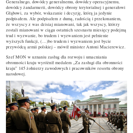
Generalnego, dowódcy generalnemu, dowódcy operacyjnemu,
dowódcy żandarmerii, dowódcy obrony terytorialnej i generałowi
Głąbowi, za wybór, wskazanie i decyzję, którą ja jedynie
podpisałem. Ale podpisałem z dumą, radością i przekonaniem,
że wszyscy z was dzisiaj mianowani, tak jak wszyscy, którzy
zostali mianowani w ciągu ostatnich szesnastu miesięcy podejmą
trud i wyzwanie, bo trudem i wyzwaniem jest pełnienie
wyższych funkcji, (…)bo trudem i wyzwaniem jest bycie
przywódcą armii polskiej – mówił minister Antoni Macierewicz.
Szef MON w uznaniu zasług dla rozwoju i umacniania
obronności kraju wyróżnił medalem „Za zasługi dla obronności
kraju” 145 żołnierzy zawodowych i pracowników resortu obrony
narodowej.