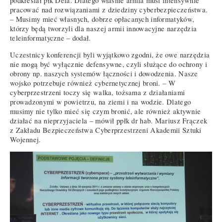
podkreślał płk Dela. Dlatego właśnie armia musi intensywnie
pracować nad rozwiązaniami z dziedziny cyberbezpieczeństwa.
– Musimy mieć własnych, dobrze opłacanych informatyków,
którzy będą tworzyli dla naszej armii innowacyjne narzędzia
teleinformatyczne – dodał.
Uczestnicy konferencji byli wyjątkowo zgodni, że owe narzędzia
nie mogą być wyłącznie defensywne, czyli służące do ochrony i
obrony np. naszych systemów łączności i dowodzenia. Nasze
wojsko potrzebuje również cybernetycznej broni. – W
cyberprzestrzeni toczy się walka, tożsama z działaniami
prowadzonymi w powietrzu, na ziemi i na wodzie. Dlatego
musimy nie tylko mieć się czym bronić, ale również aktywnie
działać na nieprzyjaciela – mówił ppłk dr hab. Mariusz Frączek
z Zakładu Bezpieczeństwa Cyberprzestrzeni Akademii Sztuki
Wojennej.