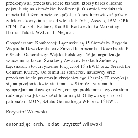
przekonywali przedstawiciele biznesu, którzy bardzo licznie
pojawili się na sieradzkiej konferencji. O swoich produktach
opowiadali inżynierowie ze spółek, z których rozwiązań polscy
żołnierze korzystają już od wielu lat: DGT, Asseco, IBM, OBR
CTM, Transbit, Radmor, KenBit, Radiotechnika Marketing,
Harris, Teldat, WZŁ nr 1, Megmar.
Gospodarzami Konferencji Łączności są 15 Sieradzka Brygada
Wsparcia Dowodzenia oraz Zarząd Kierowania i Dowodzenia P-
6 Sztabu Generalnego Wojska Polskiego. W jej organizację
włączone są także: Światowy Związek Polskich Żołnierzy
Łączności, Stowarzyszenie Przyjaciół 15 SBWD oraz Sieradzkie
Centrum Kultury. Od ośmiu lat żołnierze, naukowcy oraz
przedstawiciele przemysłu zbrojeniowego i branży IT spotykają
się na przełomie kwietnia i maja w Sieradzu w ramach
sympozjum naukowego poświęconego problemom i wyzwaniom
rodzimych wojsk łączności informatyki. Odbywa się ono pod
patronatem MON, Sztabu Generalnego WP oraz 15 BWD.
Krzysztof Wilewski
autor zdjęć: arch. Teldat, Krzysztof Wilewski