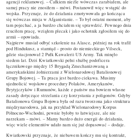
agencji reklamowej. – Całkiem nieźle wówczas zarabiałem, ale
samej pracy nie znosiłem – mówi. Postanowił więc wstąpić do
wojska. Przyznaje, że do działania zmotywowała go kończąca
się wówczas misja w Afganistanie. – To był ostatni moment, aby
tam pojechać, a ja bardzo chciałem się sprawdzić. Pewnego dnia
rzuciłem pracę, wziąłem plecak i jako ochotnik zgłosiłem się do
armii – opowiada.
Najpierw musiał odbyć szkolenie na Alasce, później na rok trafił
pod Hindukusz, a stamtąd – prosto do niemieckiego Vilseck,
gdzie stacjonował 2 Pułk Kawalerii US Army. Tak minęło
siedem lat. Dziś Kwiatkowski pełni służbę podoficera
łącznikowego między 15 Brygadą Zmechanizowaną a
amerykańskimi żołnierzami z Wielonarodowej Batalionowej
Grupy Bojowej. – Ta praca jest bardzo ciekawa. Musimy
ujednolicić wojskowe procedury Polaków, Amerykanów,
Brytyjczyków i Rumunów, każde z państw ma bowiem własne
zasady dotyczące strzelania czy korzystania z poligonów. Gdyby
Batalionowa Grupa Bojowa była od razu tworzona jako struktura
międzynarodowa, jak na przykład Wielonarodowy Korpus
Północno-Wschodni, pewnie byłoby to łatwiejsze, ale nie
narzekam – mówi. – Mamy bardzo dużo energii do działania,
więc wiele elementów udało nam się już dopasować – dodaje.
Kwiatkowski przyznaje, że niebawem kończy mu się kontrakt,