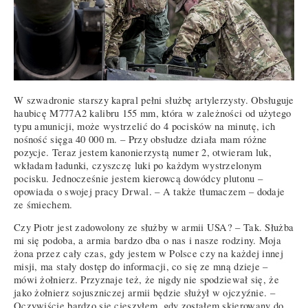
W szwadronie starszy kapral pełni służbę artylerzysty. Obsługuje
haubicę M777A2 kalibru 155 mm, która w zależności od użytego
typu amunicji, może wystrzelić do 4 pocisków na minutę, ich
nośność sięga 40 000 m. – Przy obsłudze działa mam różne
pozycje. Teraz jestem kanonierzystą numer 2, otwieram luk,
wkładam ładunki, czyszczę luki po każdym wystrzelonym
pocisku. Jednocześnie jestem kierowcą dowódcy plutonu –
opowiada o swojej pracy Drwal. – A także tłumaczem – dodaje
ze śmiechem.
Czy Piotr jest zadowolony ze służby w armii USA? – Tak. Służba
mi się podoba, a armia bardzo dba o nas i nasze rodziny. Moja
żona przez cały czas, gdy jestem w Polsce czy na każdej innej
misji, ma stały dostęp do informacji, co się ze mną dzieje –
mówi żołnierz. Przyznaje też, że nigdy nie spodziewał się, że
jako żołnierz sojuszniczej armii będzie służył w ojczyźnie. –
Oczywiście bardzo się cieszyłem, gdy zostałem skierowany do