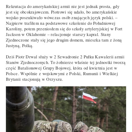
Rekrutacja do amerykańskiej armii nie jest jednak prosta, gdy
jest się obcokrajowcem. Piotrowi się udało, bo amerykańskie
wojsko poszukiwało wówczas osób znających język polski. –
Najpierw trafiłem na podstawowe szkolenie do Południowej
Karoliny, potem przeniosłem się do szkoły artyleryjskiej w Fort
Jackson w Oklahomie – relacjonuje starszy kapral. Stany
Zjednoczone stały się jego drugim domem, mieszka tam z żoną
Justyną, Polką.
Dziś Piotr Drwal służy w 2 Szwadronie 2 Pułku Kawalerii armii
Stanów Zjednoczonych. To żołnierze właśnie tej jednostki tworzą
część Batalionowej Grupy Bojowej, która od kwietnia jest w
Polsce. Wspólnie z wojskowymi z Polski, Rumunii i Wielkiej
Brytanii stacjonują w Orzyszu.