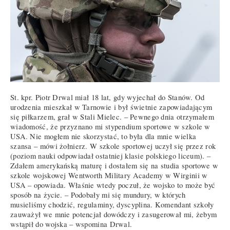
St. kpr. Piotr Drwal miał 18 lat, gdy wyjechał do Stanów. Od
urodzenia mieszkał w Tarnowie i był świetnie zapowiadającym
się piłkarzem, grał w Stali Mielec. – Pewnego dnia otrzymałem
wiadomość, że przyznano mi stypendium sportowe w szkole w
USA. Nie mogłem nie skorzystać, to była dla mnie wielka
szansa – mówi żołnierz. W szkole sportowej uczył się przez rok
(poziom nauki odpowiadał ostatniej klasie polskiego liceum). –
Zdałem amerykańską maturę i dostałem się na studia sportowe w
szkole wojskowej Wentworth Military Academy w Wirginii w
USA – opowiada. Właśnie wtedy poczuł, że wojsko to może być
sposób na życie. – Podobały mi się mundury, w których
musieliśmy chodzić, regulaminy, dyscyplina. Komendant szkoły
zauważył we mnie potencjał dowódczy i zasugerował mi, żebym
wstąpił do wojska – wspomina Drwal.