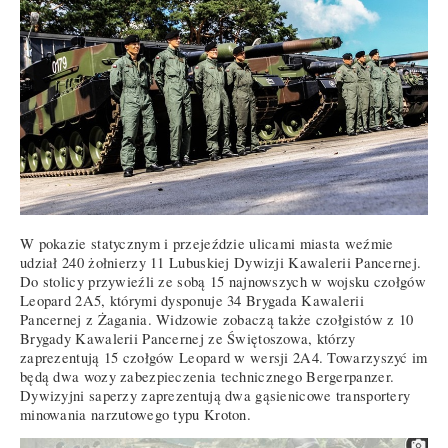
W pokazie statycznym i przejeździe ulicami miasta weźmie
udział 240 żołnierzy 11 Lubuskiej Dywizji Kawalerii Pancernej.
Do stolicy przywieźli ze sobą 15 najnowszych w wojsku czołgów
Leopard 2A5, którymi dysponuje 34 Brygada Kawalerii
Pancernej z Żagania. Widzowie zobaczą także czołgistów z 10
Brygady Kawalerii Pancernej ze Świętoszowa, którzy
zaprezentują 15 czołgów Leopard w wersji 2A4. Towarzyszyć im
będą dwa wozy zabezpieczenia technicznego Bergerpanzer.
Dywizyjni saperzy zaprezentują dwa gąsienicowe transportery
minowania narzutowego typu Kroton.