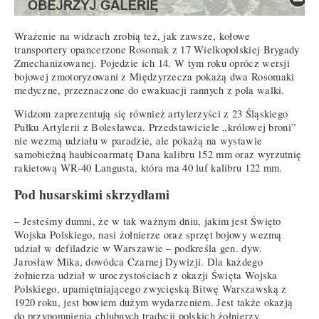
Wrażenie na widzach zrobią też, jak zawsze, kołowe
transportery opancerzone Rosomak z 17 Wielkopolskiej Brygady
Zmechanizowanej. Pojedzie ich 14. W tym roku oprócz wersji
bojowej zmotoryzowani z Międzyrzecza pokażą dwa Rosomaki
medyczne, przeznaczone do ewakuacji rannych z pola walki.
Widzom zaprezentują się również artylerzyści z 23 Śląskiego
Pułku Artylerii z Bolesławca. Przedstawiciele „królowej broni”
nie wezmą udziału w paradzie, ale pokażą na wystawie
samobieżną haubicoarmatę Dana kalibru 152 mm oraz wyrzutnię
rakietową WR-40 Langusta, która ma 40 luf kalibru 122 mm.
Pod husarskimi skrzydłami
– Jesteśmy dumni, że w tak ważnym dniu, jakim jest Święto
Wojska Polskiego, nasi żołnierze oraz sprzęt bojowy wezmą
udział w defiladzie w Warszawie – podkreśla gen. dyw.
Jarosław Mika, dowódca Czarnej Dywizji. Dla każdego
żołnierza udział w uroczystościach z okazji Święta Wojska
Polskiego, upamiętniającego zwycięską Bitwę Warszawską z
1920 roku, jest bowiem dużym wydarzeniem. Jest także okazją
do przypomnienia chlubnych tradycji polskich żołnierzy,