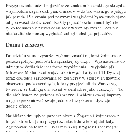
Przygotowanie ludzi i pojazdów ze znakiem husarskiego skrzydła
– symbolem żagańskich pancerniaków – do tak ważnego występu
jak parada 15 sierpnia pod pewnymi względami bywa trudniejsze
od gotowości do ćwiczeń. Każdy pojazd bowiem musi być nie
tylko technicznie niezawodny, lecz wręcz błyszczeć. Równie
nieskazitelnie muszą wyglądać załogi i obsługa pojazdów.
Duma i zaszczyt
Do udziału w uroczystości wybrani zostali najlepsi żołnierze z
poszczególnych jednostek żagańskiej dywizji. – Wyznaczenie do
udziału w defiladzie jest formą wyróżnienia – wyjaśnia płk
Mirosław Misior, szef wojsk rakietowych i artylerii 11 Dywizji,
teraz dowódca zgrupowania jej żołnierzy w stolicy. Pułkownik
obserwuje podkomendnych, którzy przyjechali do Warszawy,
twierdzi, że traktują oni udział w defiladzie jako zaszczyt. – To
dla nich honor, że podczas tak ważnej i widowiskowej imprezy
mogą reprezentować swoje jednostki wojskowe i dywizję –
dodaje oficer.
Najbliższe dni upłyną pancerniakom z Żagania i żołnierzom z
innych stron kraju na przygotowaniach do wielkiej defilady.
Zgrupowani na terenie 1 Warszawskiej Brygady Pancernej w