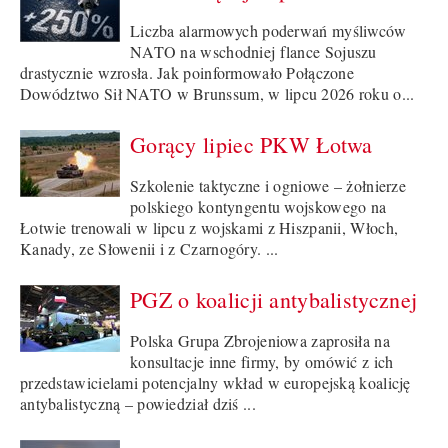
Liczba alarmowych poderwań myśliwców
NATO na wschodniej flance Sojuszu
drastycznie wzrosła. Jak poinformowało Połączone
Dowództwo Sił NATO w Brunssum, w lipcu 2026 roku o...
Gorący lipiec PKW Łotwa
Szkolenie taktyczne i ogniowe – żołnierze
polskiego kontyngentu wojskowego na
Łotwie trenowali w lipcu z wojskami z Hiszpanii, Włoch,
Kanady, ze Słowenii i z Czarnogóry. ...
PGZ o koalicji antybalistycznej
Polska Grupa Zbrojeniowa zaprosiła na
konsultacje inne firmy, by omówić z ich
przedstawicielami potencjalny wkład w europejską koalicję
antybalistyczną – powiedział dziś ...