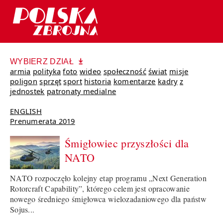
WYBIERZ DZIAŁ
armia
polityka
foto
wideo
społeczność
świat
misje
poligon
sprzęt
sport
historia
komentarze
kadry
z
jednostek
patronaty medialne
ENGLISH
Prenumerata 2019
Śmigłowiec przyszłości dla
NATO
NATO rozpoczęło kolejny etap programu „Next Generation
Rotorcraft Capability”, którego celem jest opracowanie
nowego średniego śmigłowca wielozadaniowego dla państw
Sojus...