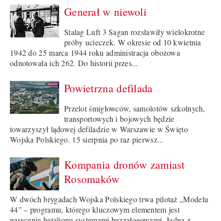
Generał w niewoli
Stalag Luft 3 Sagan rozsławiły wielokrotne
próby ucieczek. W okresie od 10 kwietnia
1942 do 25 marca 1944 roku administracja obozowa
odnotowała ich 262. Do historii przes...
Powietrzna defilada
Przelot śmigłowców, samolotów szkolnych,
transportowych i bojowych będzie
towarzyszył lądowej defiladzie w Warszawie w Święto
Wojska Polskiego. 15 sierpnia po raz pierwsz...
Kompania dronów zamiast
Rosomaków
W dwóch brygadach Wojska Polskiego trwa pilotaż „Modelu
44” – programu, którego kluczowym elementem jest
nasycenie batalionu systemami bezzałogowymi. Jedną z