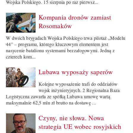
Wojska Polskiego. 15 sierpnia po raz pierwsz...
Kompania dronów zamiast
Rosomaków
W dwóch brygadach Wojska Polskiego trwa pilotaż „Modelu
44” – programu, którego kluczowym elementem jest
nasycenie batalionu systemami bezzałogowymi. Jedną z
czterech kom...
Lubawa wyposaży saperów
Kolejne wyposażenie trafi do oddziałów
wojsk inżynieryjnych. 2 Regionalna Baza
Logistyczna zawarła ze spółką Lubawa umowę wartą
maksymalnie 62,5 mln zł brutto na dostawę ...
Czyny, nie słowa. Nowa
strategia UE wobec rosyjskich