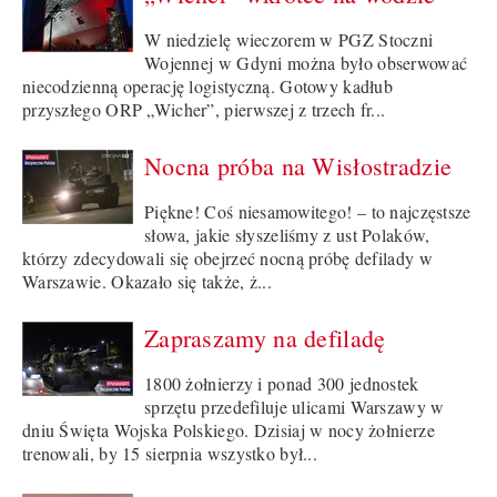
W niedzielę wieczorem w PGZ Stoczni
Wojennej w Gdyni można było obserwować
niecodzienną operację logistyczną. Gotowy kadłub
przyszłego ORP „Wicher”, pierwszej z trzech fr...
Nocna próba na Wisłostradzie
Piękne! Coś niesamowitego! – to najczęstsze
słowa, jakie słyszeliśmy z ust Polaków,
którzy zdecydowali się obejrzeć nocną próbę defilady w
Warszawie. Okazało się także, ż...
Zapraszamy na defiladę
1800 żołnierzy i ponad 300 jednostek
sprzętu przedefiluje ulicami Warszawy w
dniu Święta Wojska Polskiego. Dzisiaj w nocy żołnierze
trenowali, by 15 sierpnia wszystko był...