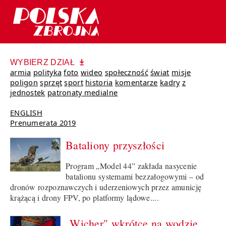
WYBIERZ DZIAŁ
armia
polityka
foto
wideo
społeczność
świat
misje
poligon
sprzęt
sport
historia
komentarze
kadry
z
jednostek
patronaty medialne
ENGLISH
Prenumerata 2019
Bataliony przyszłości
Program „Model 44” zakłada nasycenie
batalionu systemami bezzałogowymi – od
dronów rozpoznawczych i uderzeniowych przez amunicję
krążącą i drony FPV, po platformy lądowe....
„Wicher" wkrótce na wodzie