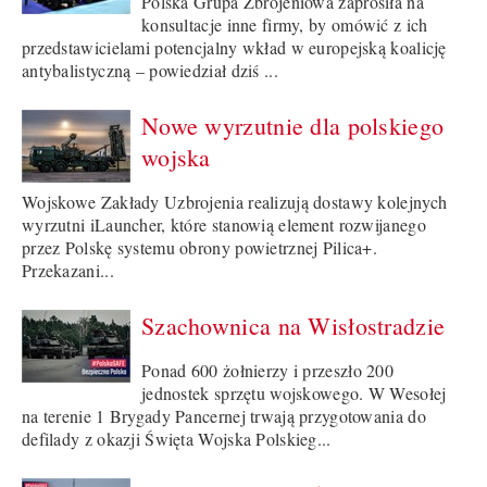
Polska Grupa Zbrojeniowa zaprosiła na
konsultacje inne firmy, by omówić z ich
przedstawicielami potencjalny wkład w europejską koalicję
antybalistyczną – powiedział dziś ...
Nowe wyrzutnie dla polskiego
wojska
Wojskowe Zakłady Uzbrojenia realizują dostawy kolejnych
wyrzutni iLauncher, które stanowią element rozwijanego
przez Polskę systemu obrony powietrznej Pilica+.
Przekazani...
Szachownica na Wisłostradzie
Ponad 600 żołnierzy i przeszło 200
jednostek sprzętu wojskowego. W Wesołej
na terenie 1 Brygady Pancernej trwają przygotowania do
defilady z okazji Święta Wojska Polskieg...