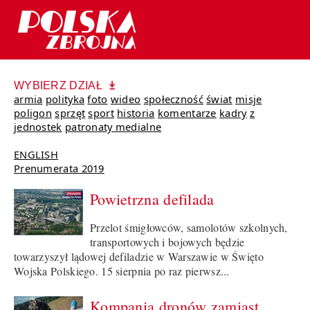
WYBIERZ DZIAŁ
armia
polityka
foto
wideo
społeczność
świat
misje
poligon
sprzęt
sport
historia
komentarze
kadry
z
jednostek
patronaty medialne
ENGLISH
Prenumerata 2019
Powietrzna defilada
Przelot śmigłowców, samolotów szkolnych,
transportowych i bojowych będzie
towarzyszył lądowej defiladzie w Warszawie w Święto
Wojska Polskiego. 15 sierpnia po raz pierwsz...
Kompania dronów zamiast