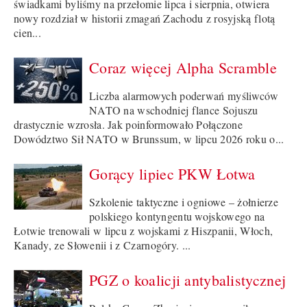
świadkami byliśmy na przełomie lipca i sierpnia, otwiera
nowy rozdział w historii zmagań Zachodu z rosyjską flotą
cien...
Coraz więcej Alpha Scramble
Liczba alarmowych poderwań myśliwców
NATO na wschodniej flance Sojuszu
drastycznie wzrosła. Jak poinformowało Połączone
Dowództwo Sił NATO w Brunssum, w lipcu 2026 roku o...
Gorący lipiec PKW Łotwa
Szkolenie taktyczne i ogniowe – żołnierze
polskiego kontyngentu wojskowego na
Łotwie trenowali w lipcu z wojskami z Hiszpanii, Włoch,
Kanady, ze Słowenii i z Czarnogóry. ...
PGZ o koalicji antybalistycznej