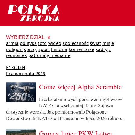
WYBIERZ DZIAŁ
armia
polityka
foto
wideo
społeczność
świat
misje
poligon
sprzęt
sport
historia
komentarze
kadry
z
jednostek
patronaty medialne
ENGLISH
Prenumerata 2019
Coraz więcej Alpha Scramble
Liczba alarmowych poderwań myśliwców
NATO na wschodniej flance Sojuszu
drastycznie wzrosła. Jak poinformowało Połączone
Dowództwo Sił NATO w Brunssum, w lipcu 2026 roku o...
Gorący lipiec PKW Łotwa