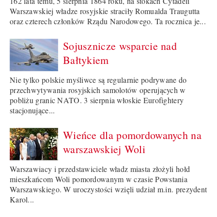
162 lata temu, 5 sierpnia 1864 roku, na stokach Cytadeli
Warszawskiej władze rosyjskie straciły Romualda Traugutta
oraz czterech członków Rządu Narodowego. Ta rocznica je...
Sojusznicze wsparcie nad
Bałtykiem
Nie tylko polskie myśliwce są regularnie podrywane do
przechwytywania rosyjskich samolotów operujących w
pobliżu granic NATO. 3 sierpnia włoskie Eurofightery
stacjonujące...
Wieńce dla pomordowanych na
warszawskiej Woli
Warszawiacy i przedstawiciele władz miasta złożyli hołd
mieszkańcom Woli pomordowanym w czasie Powstania
Warszawskiego. W uroczystości wzięli udział m.in. prezydent
Karol...