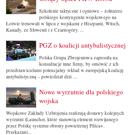
Szkolenie taktyczne i ogniowe – żołnierze
polskiego kontyngentu wojskowego na
Łotwie trenowali w lipcu z wojskami z Hiszpanii, Włoch,
Kanady, ze Słowenii i z Czarnogóry. ...
PGZ o koalicji antybalistycznej
Polska Grupa Zbrojeniowa zaprosiła na
konsultacje inne firmy, by omówić z ich
przedstawicielami potencjalny wkład w europejską koalicję
antybalistyczną – powiedział dziś ...
Nowe wyrzutnie dla polskiego
wojska
Wojskowe Zakłady Uzbrojenia realizują dostawy kolejnych
wyrzutni iLauncher, które stanowią element rozwijanego
przez Polskę systemu obrony powietrznej Pilica+.
Przekazani...