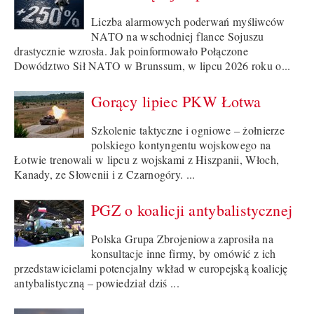
Liczba alarmowych poderwań myśliwców
NATO na wschodniej flance Sojuszu
drastycznie wzrosła. Jak poinformowało Połączone
Dowództwo Sił NATO w Brunssum, w lipcu 2026 roku o...
Gorący lipiec PKW Łotwa
Szkolenie taktyczne i ogniowe – żołnierze
polskiego kontyngentu wojskowego na
Łotwie trenowali w lipcu z wojskami z Hiszpanii, Włoch,
Kanady, ze Słowenii i z Czarnogóry. ...
PGZ o koalicji antybalistycznej
Polska Grupa Zbrojeniowa zaprosiła na
konsultacje inne firmy, by omówić z ich
przedstawicielami potencjalny wkład w europejską koalicję
antybalistyczną – powiedział dziś ...