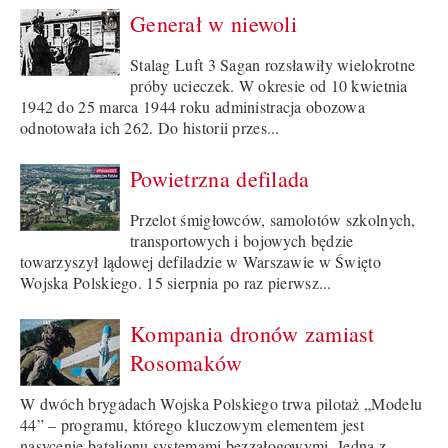
Generał w niewoli
Stalag Luft 3 Sagan rozsławiły wielokrotne
próby ucieczek. W okresie od 10 kwietnia
1942 do 25 marca 1944 roku administracja obozowa
odnotowała ich 262. Do historii przes...
Powietrzna defilada
Przelot śmigłowców, samolotów szkolnych,
transportowych i bojowych będzie
towarzyszył lądowej defiladzie w Warszawie w Święto
Wojska Polskiego. 15 sierpnia po raz pierwsz...
Kompania dronów zamiast
Rosomaków
W dwóch brygadach Wojska Polskiego trwa pilotaż „Modelu
44” – programu, którego kluczowym elementem jest
nasycenie batalionu systemami bezzałogowymi. Jedną z