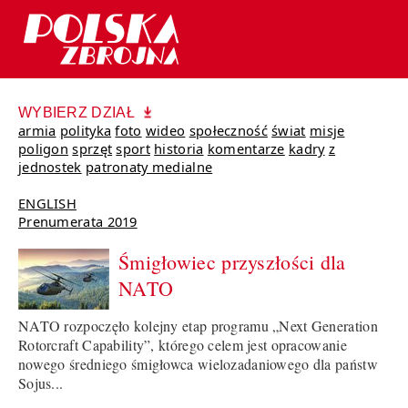
WYBIERZ DZIAŁ
armia
polityka
foto
wideo
społeczność
świat
misje
poligon
sprzęt
sport
historia
komentarze
kadry
z
jednostek
patronaty medialne
ENGLISH
Prenumerata 2019
Śmigłowiec przyszłości dla
NATO
NATO rozpoczęło kolejny etap programu „Next Generation
Rotorcraft Capability”, którego celem jest opracowanie
nowego średniego śmigłowca wielozadaniowego dla państw
Sojus...