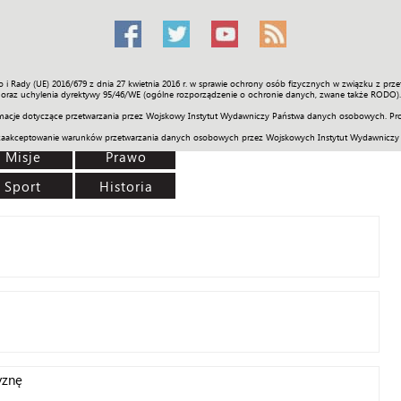
o i Rady (UE) 2016/679 z dnia 27 kwietnia 2016 r. w sprawie ochrony osób fizycznych w związku z 
Świat
Społeczność
Sport
Historia
Galerie
Wideo
ENGLI
oraz uchylenia dyrektywy 95/46/WE (ogólne rozporządzenie o ochronie danych, zwane także RODO).
acje dotyczące przetwarzania przez Wojskowy Instytut Wydawniczy Państwa danych osobowych. Pro
zaakceptowanie warunków przetwarzania danych osobowych przez Wojskowych Instytut Wydawniczy
Misje
Prawo
Sport
Historia
yznę