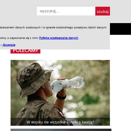
przetwarzaniem danych osobowych i w sprawie swobodnego przepływu takich danych
SH
SKLEP
Jednodniówki
Praca w WIW
simy o zapoznanie się z nimi:
Polityka przetwarzania danych
.
 –
Akceptuję
POLECAMY
W wojsku nie wszystkie butelki z kaucją?