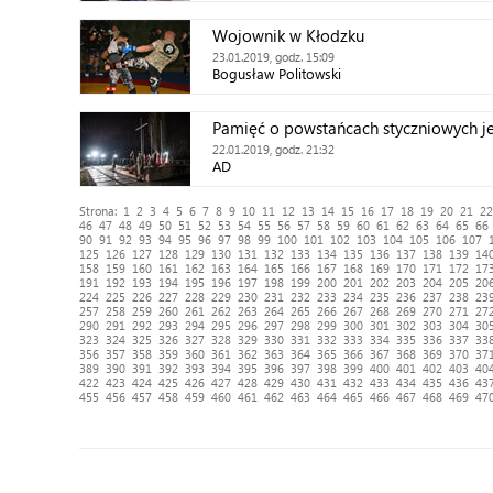
Wojownik w Kłodzku
23.01.2019, godz. 15:09
Bogusław Politowski
Pamięć o powstańcach styczniowych je
22.01.2019, godz. 21:32
AD
Strona:
1
2
3
4
5
6
7
8
9
10
11
12
13
14
15
16
17
18
19
20
21
22
46
47
48
49
50
51
52
53
54
55
56
57
58
59
60
61
62
63
64
65
66
90
91
92
93
94
95
96
97
98
99
100
101
102
103
104
105
106
107
125
126
127
128
129
130
131
132
133
134
135
136
137
138
139
14
158
159
160
161
162
163
164
165
166
167
168
169
170
171
172
17
191
192
193
194
195
196
197
198
199
200
201
202
203
204
205
20
224
225
226
227
228
229
230
231
232
233
234
235
236
237
238
23
257
258
259
260
261
262
263
264
265
266
267
268
269
270
271
27
290
291
292
293
294
295
296
297
298
299
300
301
302
303
304
30
323
324
325
326
327
328
329
330
331
332
333
334
335
336
337
33
356
357
358
359
360
361
362
363
364
365
366
367
368
369
370
37
389
390
391
392
393
394
395
396
397
398
399
400
401
402
403
40
422
423
424
425
426
427
428
429
430
431
432
433
434
435
436
43
455
456
457
458
459
460
461
462
463
464
465
466
467
468
469
47