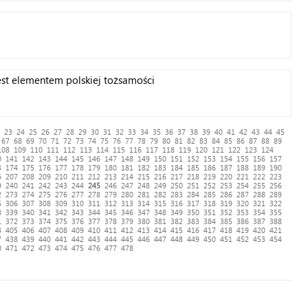
st elementem polskiej tożsamości
23
24
25
26
27
28
29
30
31
32
33
34
35
36
37
38
39
40
41
42
43
44
45
67
68
69
70
71
72
73
74
75
76
77
78
79
80
81
82
83
84
85
86
87
88
89
108
109
110
111
112
113
114
115
116
117
118
119
120
121
122
123
124
0
141
142
143
144
145
146
147
148
149
150
151
152
153
154
155
156
157
3
174
175
176
177
178
179
180
181
182
183
184
185
186
187
188
189
190
6
207
208
209
210
211
212
213
214
215
216
217
218
219
220
221
222
223
9
240
241
242
243
244
245
246
247
248
249
250
251
252
253
254
255
256
2
273
274
275
276
277
278
279
280
281
282
283
284
285
286
287
288
289
5
306
307
308
309
310
311
312
313
314
315
316
317
318
319
320
321
322
8
339
340
341
342
343
344
345
346
347
348
349
350
351
352
353
354
355
1
372
373
374
375
376
377
378
379
380
381
382
383
384
385
386
387
388
4
405
406
407
408
409
410
411
412
413
414
415
416
417
418
419
420
421
7
438
439
440
441
442
443
444
445
446
447
448
449
450
451
452
453
454
0
471
472
473
474
475
476
477
478