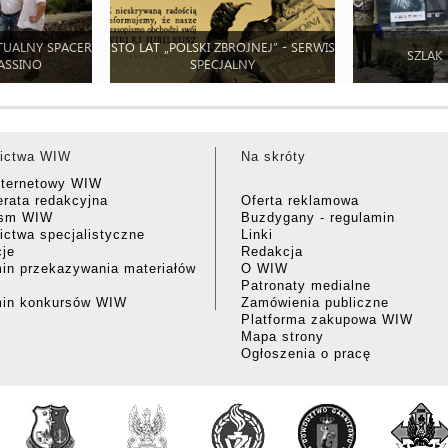
TUALNY SPACER
STO LAT „POLSKI ZBROJNEJ” - SERWIS
SZLAK
ASSINO
SPECJALNY
ictwa WIW
Na skróty
nternetowy WIW
rata redakcyjna
Oferta reklamowa
ism WIW
Buzdygany - regulamin
ctwa specjalistyczne
Linki
cje
Redakcja
in przekazywania materiałów
O WIW
Patronaty medialne
min konkursów WIW
Zamówienia publiczne
Platforma zakupowa WIW
Mapa strony
Ogłoszenia o pracę