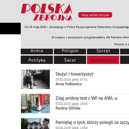
moja polska zbrojna
Od 25 maja 2018 r. obowiązuje w Polsce Rozporządzenie Parlamentu Europejskieg
Armia
Poligon
Sprzęt
Misje
Polityka
Prawo
W związku z powyższym przygotowaliśmy dla Państwa inform
Prosimy o 
Armia
Poligon
Sprzęt
Polityka
Świat
Społeczność
Służyć i towarzyszyć
05.02.2019, godz. 07:11
Anna Putkiewicz
Zdaj próbny test z WF na AWL-u
03.02.2019, godz. 13:00
Paulina Glińska
Pamiętaj o tych, którzy polegli za ojcz
02.02.2019, godz. 13:00