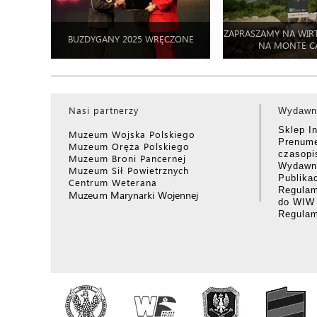
ZAPRASZAMY NA WIR
BUZDYGANY 2025 WRĘCZONE
NA MONTE C
Nasi partnerzy
Wydawn
Sklep I
Muzeum Wojska Polskiego
Prenume
Muzeum Oręża Polskiego
czasop
Muzeum Broni Pancernej
Wydawni
Muzeum Sił Powietrznych
Publika
Centrum Weterana
Regulam
Muzeum Marynarki Wojennej
do WIW
Regula