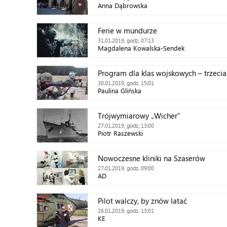
Anna Dąbrowska
Ferie w mundurze
31.01.2019, godz. 07:13
Magdalena Kowalska-Sendek
Program dla klas wojskowych – trzecia
30.01.2019, godz. 15:01
Paulina Glińska
Trójwymiarowy „Wicher”
27.01.2019, godz. 13:00
Piotr Raszewski
Nowoczesne kliniki na Szaserów
27.01.2019, godz. 09:00
AD
Pilot walczy, by znów latać
26.01.2019, godz. 13:01
KE